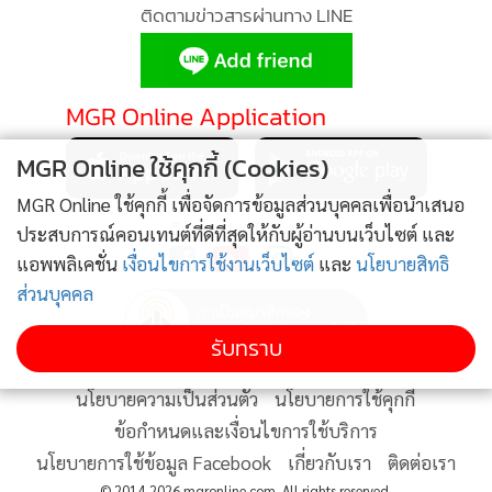
ติดตามข่าวสารผ่านทาง LINE
•
เกม
•
วิทยาศาสตร์
•
SMEs
MGR Online Application
•
หุ้น
•
อินโดจีน
MGR Online ใช้คุกกี้ (Cookies)
•
กองทุนรวม
MGR Online ใช้คุกกี้ เพื่อจัดการข้อมูลส่วนบุคคลเพื่อนำเสนอ
•
Celeb Online
ติดตาม MGR Online
ประสบการณ์คอนเทนต์ที่ดีที่สุดให้กับผู้อ่านบนเว็บไซต์ และ
•
Factcheck
แอพพลิเคชั่น
เงื่อนไขการใช้งานเว็บไซต์
และ
นโยบายสิทธิ
•
ญี่ปุ่น
ส่วนบุคคล
•
News1
รับทราบ
•
Gotomanager
นโยบายความเป็นส่วนตัว
นโยบายการใช้คุกกี้
ข้อกำหนดและเงื่อนไขการใช้บริการ
นโยบายการใช้ข้อมูล Facebook
เกี่ยวกับเรา
ติดต่อเรา
© 2014-2026 mgronline.com. All rights reserved.