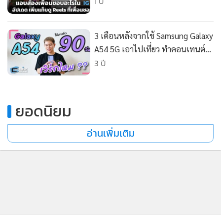
•
Good health & Well-being
ชอบ
1 ปี
•
Green Innovation & SD
•
Management & HR
3 เดือนหลังจากใช้ Samsung Galaxy
•
MGR Live
A54 5G เอาไปเที่ยว ทำคอนเทนต์
•
Infographic
เป็นยังไง?
3 ปี
•
การเมือง
•
ท่องเที่ยว
ยอดนิยม
•
กีฬา
•
ต่างประเทศ
อ่านเพิ่มเติม
•
Special Scoop
•
เศรษฐกิจ-ธุรกิจ
•
จีน
•
ชุมชน-คุณภาพชีวิต
•
อาชญากรรม
•
Motoring