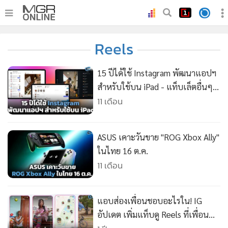
•
หน้าหลัก
Reels
•
ทันเหตุการณ์
•
ภาคใต้
15 ปีได้ใช้ Instagram พัฒนาแอปฯ
•
ภูมิภาค
สำหรับใช้บน iPad - แท็บเล็ตอื่นๆ
ในอนาคต
11 เดือน
•
Online Section
•
บันเทิง
•
ผู้จัดการรายวัน
ASUS เคาะวันขาย "ROG Xbox Ally"
•
คอลัมนิสต์
ในไทย 16 ต.ค.
11 เดือน
•
ละคร
•
CbizReview
•
Cyber BIZ
แอบส่องเพื่อนชอบอะไรใน! IG
•
ผู้จัดกวน
อัปเดต เพิ่มแท็บดู Reels ที่เพื่อน