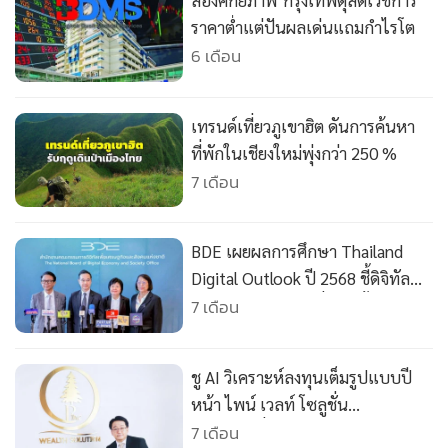
ส่องศักยภาพ‘กรุงเทพดุสิตเวชการ’
•
เกม
ราคาต่ำแต่ปันผลเด่นแถมกำไรโต
•
วิทยาศาสตร์
6 เดือน
•
SMEs
•
หุ้น
เทรนด์เที่ยวภูเขาฮิต ดันการค้นหา
•
อินโดจีน
ที่พักในเชียงใหม่พุ่งกว่า 250 %
•
กองทุนรวม
7 เดือน
•
Celeb Online
•
Factcheck
BDE เผยผลการศึกษา Thailand
•
ญี่ปุ่น
Digital Outlook ปี 2568 ชี้ดิจิทัล
•
News1
ไทย “ก้าวหน้าต่อเนื่อง” ทั้ง 8มิติ
7 เดือน
•
Gotomanager
สะท้อนภาพจริงเศรษฐกิจดิจิทัล ยุค
ทองของ AI และการลดช่องว่างด้าน
ชู AI วิเคราะห์ลงทุนเต็มรูปแบบปี
ดิจิทัล
หน้า ไพน์ เวลท์ โซลูชั่น
มุ่งAUA3หมื่นล้าน
7 เดือน