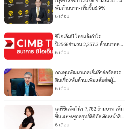
กรุงศรีแจ้งกำไรปี 68 จำนวน 31.74
•
เกม
พันล้านบาท-เพิ่มขึ้น6.9%
•
วิทยาศาสตร์
6 เดือน
•
SMEs
•
หุ้น
ซีไอเอ็มบี ไทยแจ้งกำไร
•
อินโดจีน
ปี2568จำนวน 2,257.3 ล้านบาทลด
•
กองทุนรวม
ลง20.9%
6 เดือน
•
Celeb Online
•
Factcheck
กองทุนพัฒนาเอสเอ็มอีฯจ่อจัดสรร
•
ญี่ปุ่น
สินเชื่อ2พันล้าน.เพิ่มแต้มต่อผู้
•
News1
ประกอบการไทย
6 เดือน
•
Gotomanager
เคทีซีแจ้งกำไร 7,782 ล้านบาท เพิ่ม
ขึ้น 4.6%ชูกลยุทธ์ดิจิทัลเดินหน้าสิน
เชื่อ-บัตรเครดิต
6 เดือน