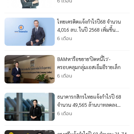
•
Good health & Well-being
-เดินหน้าช่วยลูกค้า-รับมือความ
6 เดือน
ท้าทายรอบด้าน
•
Green Innovation & SD
•
Management & HR
ไทยเครดิตแจ้งกำไรปี68 จำนวน
•
MGR Live
4,016 ลบ. ในปี 2568 เพิ่มขึ้น
•
Infographic
10.8%
6 เดือน
•
การเมือง
•
ท่องเที่ยว
BAMหารือขยาย'ปิดหนี้ไว'-
•
กีฬา
ครอบคลุมกลุ่มเอสเอ็มอีรายเล็ก
•
ต่างประเทศ
6 เดือน
•
Special Scoop
•
เศรษฐกิจ-ธุรกิจ
ธนาคารกสิกรไทยแจ้งกำไรปี 68
•
จีน
จำนวน 49,565 ล้านบาทลดลง
•
ชุมชน-คุณภาพชีวิต
0.07%
6 เดือน
•
อาชญากรรม
•
Motoring