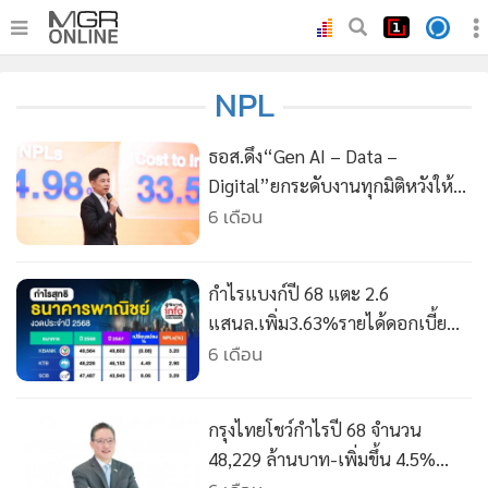
•
หน้าหลัก
NPL
•
ทันเหตุการณ์
•
ภาคใต้
ธอส.ดึง“Gen AI – Data –
•
ภูมิภาค
Digital”ยกระดับงานทุกมิติหวังให้
คนไทยมีบ้านยั่งยืน
6 เดือน
•
Online Section
•
บันเทิง
•
ผู้จัดการรายวัน
กำไรแบงก์ปี 68 แตะ 2.6
•
คอลัมนิสต์
แสนล.เพิ่ม3.63%รายได้ดอกเบี้ย
ฟุบ-คุมเข้มต้นทุน
6 เดือน
•
ละคร
•
CbizReview
•
Cyber BIZ
กรุงไทยโชว์กำไรปี 68 จำนวน
•
ผู้จัดกวน
48,229 ล้านบาท-เพิ่มขึ้น 4.5%