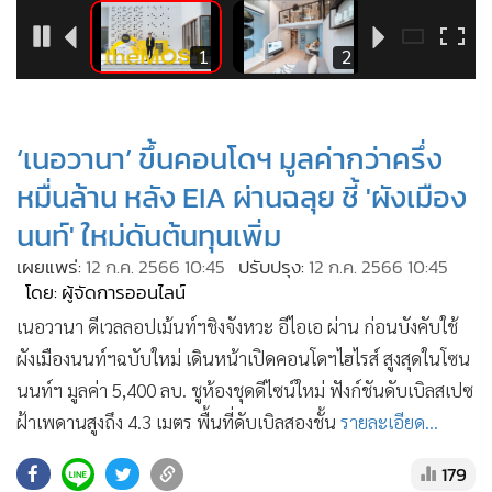
•
Good health & Well-being
•
Green Innovation & SD
3
1
2
•
Management & HR
•
MGR Live
•
Infographic
‘เนอวานา’ ขึ้นคอนโดฯ มูลค่ากว่าครึ่ง
•
การเมือง
หมื่นล้าน หลัง EIA ผ่านฉลุย ชี้ 'ผังเมือง
•
ท่องเที่ยว
นนท์' ใหม่ดันต้นทุนเพิ่ม
•
กีฬา
เผยแพร่:
12 ก.ค. 2566 10:45
ปรับปรุง:
12 ก.ค. 2566 10:45
•
ต่างประเทศ
โดย: ผู้จัดการออนไลน์
•
Special Scoop
เนอวานา ดีเวลลอปเม้นท์ฯชิงจังหวะ อีไอเอ ผ่าน ก่อนบังคับใช้
•
เศรษฐกิจ-ธุรกิจ
ผังเมืองนนท์ฯฉบับใหม่ เดินหน้าเปิดคอนโดฯไฮไรส์ สูงสุดในโซน
•
จีน
นนท์ฯ มูลค่า 5,400 ลบ. ชูห้องชุดดีไซน์ใหม่ ฟังก์ชันดับเบิลสเปซ
•
ชุมชน-คุณภาพชีวิต
ฝ้าเพดานสูงถึง 4.3 เมตร พื้นที่ดับเบิลสองชั้น
รายละเอียด...
•
อาชญากรรม
179
•
Motoring