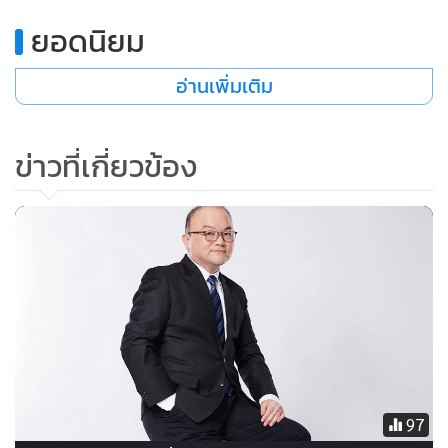
•
เกม
ยอดนิยม
•
วิทยาศาสตร์
•
SMEs
อ่านเพิ่มเติม
•
หุ้น
•
อินโดจีน
ข่าวที่เกี่ยวข้อง
•
กองทุนรวม
•
Celeb Online
•
Factcheck
•
ญี่ปุ่น
•
News1
•
Gotomanager
97