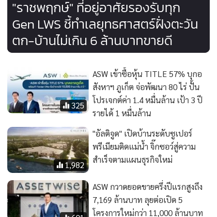
"ราชพฤกษ์" ที่อยู่อาศัยรองรับทุก
Gen LWS ชี้ทำเลยุทธศาสตร์ฝั่งตะวัน
ตก-บ้านไม่เกิน 6 ล้านบาทขายดี
ASW เข้าซื้อหุ้น TITLE 57% บุกอ
สังหาฯ ภูเก็ต จ่อพัฒนา 80 ไร่ ปั้น
โปรเจกต์ค่า 1.4 หมื่นล้าน เป้า 3 ปี
325
รายได้ 1 หมื่นล้าน
"อัลติจูด" เปิดบ้านระดับซูเปอร์
พรีเมียมติดแม่น้ำ จิ๊กซอว์สู่ความ
สำเร็จตามแผนธุรกิจใหม่
1,982
ASW กวาดยอดขายครึ่งปีแรกสูงถึง
7,169 ล้านบาท ลุยต่อเปิด 5
โครงการใหม่กว่า 11,000 ล้านบาท