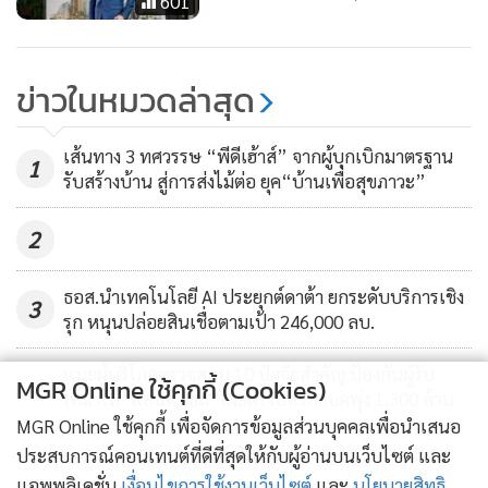
601
ข่าวในหมวดล่าสุด
เส้นทาง 3 ทศวรรษ “พีดีเฮ้าส์” จากผู้บุกเบิกมาตรฐาน
1
รับสร้างบ้าน สู่การส่งไม้ต่อ ยุค“บ้านเพื่อสุขภาวะ”
2
ธอส.นำเทคโนโลยี AI ประยุกต์ดาต้า ยกระดับบริการเชิง
3
รุก หนุนปล่อยสินเชื่อตามเป้า 246,000 ลบ.
แนะผู้บริโภคตรวจสอบ 10 ปัจจัยสำคัญ ป้องกันผู้รับ
MGR Online ใช้คุกกี้ (Cookies)
4
เหมาเท "แลนดี้ โฮม" เผยครึ่งปีแรกยอดพุ่ง 1,300 ล้าน
MGR Online ใช้คุกกี้ เพื่อจัดการข้อมูลส่วนบุคคลเพื่อนำเสนอ
ข่าวอื่นในหมวด
ประสบการณ์คอนเทนต์ที่ดีที่สุดให้กับผู้อ่านบนเว็บไซต์ และ
แอพพลิเคชั่น
เงื่อนไขการใช้งานเว็บไซต์
และ
นโยบายสิทธิ