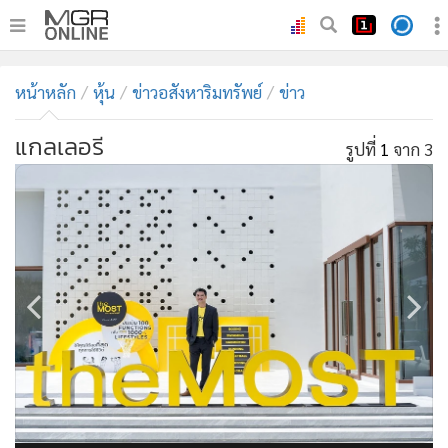
•
หน้าหลัก
หน้าหลัก
หุ้น
ข่าวอสังหาริมทรัพย์
ข่าว
•
ทันเหตุการณ์
•
ภาคใต้
แกลเลอรี
รูปที่
1
จาก 3
•
ภูมิภาค
•
Online Section
•
บันเทิง
•
ผู้จัดการรายวัน
•
คอลัมนิสต์
•
ละคร
•
CbizReview
•
Cyber BIZ
•
ผู้จัดกวน