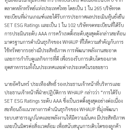
•
เกม
ตลาดหลักทรัพย์แห่งประเทศไทย โดยเป็น 1 ใน 265 บริษัทจด
•
วิทยาศาสตร์
ทะเบียนที่ผ่านเกณฑ์และได้รับการประกาศผลประเมินหุ้นยั่งยืน
•
SMEs
SET ESG Ratings และเป็น 1 ใน 102 บริษัทจดทะเบียนที่ได้รับ
•
หุ้น
การประมินระดับ AAA การคว้าเรตติ้งระดับสูงสุดดังกล่าวสะท้อน
•
อินโดจีน
มาตรฐานการดำเนินธุรกิจของ WHAUP ที่ให้ความสำคัญกับการ
•
กองทุนรวม
ใช้ทรัพยากรอย่างมีประสิทธิภาพ การพัฒนาพลังงานสะอาด
และการกำกับดูแลกิจการที่ดี เพื่อรองรับการเติบโตของภาค
•
Celeb Online
อุตสาหกรรมทั้งในประเทศและต่างประเทศในระยะยาว
•
Factcheck
•
ญี่ปุ่น
นายอัครินทร์ ประเทืองสิทธิ์ รองประธานเจ้าหน้าที่บริหารและ
•
News1
ประธานเจ้าหน้าที่ฝ่ายปฏิบัติการ WHAUP กล่าวว่า “การได้รับ
•
Gotomanager
SET ESG Ratings ระดับ AAA ซึ่งเป็นเรตติ้งสูงสุดอย่างต่อเนื่อง
สะท้อนถึงแนวทางการดำเนินธุรกิจของ WHAUP ที่มุ่งพัฒนา
ระบบสาธารณูปโภคและพลังงานให้มีความมั่นคง มีประสิทธิภาพ
และเป็นมิตรต่อสิ่งแวดล้อม เพื่อสนับสนุนการเติบโตของลูกค้า