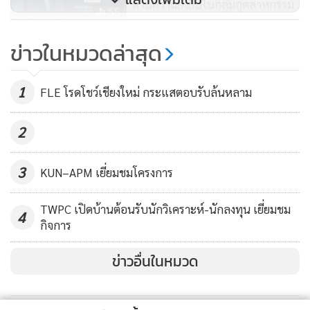
ด้านความยั่งยืนในกลุ่มอุตสาหกรรม
55
ธนจิรา กรุ๊ป คว้า SET ESG Ratings
ข่าวในหมวดล่าสุด
ระดับ A ปี 2568
72
1
FLE โรดโชว์เชียงใหม่ กระแสตอบรับล้นหลาม
2
3
KUN–APM เยี่ยมชมโครงการ
TWPC เปิดบ้านต้อนรับนักวิเคราะห์-นักลงทุน เยี่ยมชม
4
กิจการ
ข่าวอื่นในหมวด