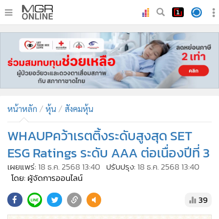
•
หน้าหลัก
•
ทันเหตุการณ์
•
ภาคใต้
•
ภูมิภาค
•
Online Section
หน้าหลัก
หุ้น
สังคมหุ้น
•
บันเทิง
•
ผู้จัดการรายวัน
WHAUPคว้าเรตติ้งระดับสูงสุด SET
•
คอลัมนิสต์
ESG Ratings ระดับ AAA ต่อเนื่องปีที่ 3
•
ละคร
เผยแพร่:
18 ธ.ค. 2568 13:40
ปรับปรุง:
18 ธ.ค. 2568 13:40
•
CbizReview
โดย: ผู้จัดการออนไลน์
•
Cyber BIZ
39
•
ผู้จัดกวน