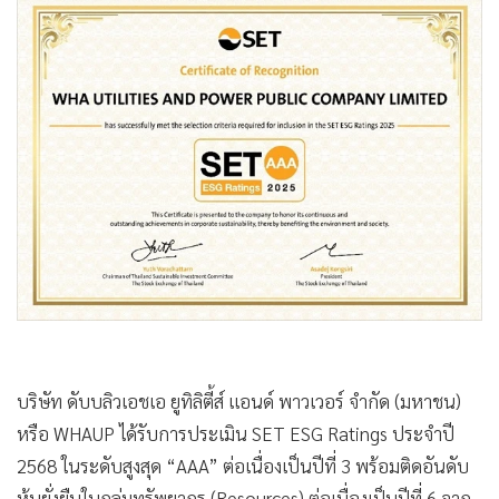
•
Good health & Well-being
•
Green Innovation & SD
•
Management & HR
•
MGR Live
•
Infographic
•
การเมือง
•
ท่องเที่ยว
•
กีฬา
•
ต่างประเทศ
•
Special Scoop
•
เศรษฐกิจ-ธุรกิจ
•
จีน
บริษัท ดับบลิวเอชเอ ยูทิลิตี้ส์ แอนด์ พาวเวอร์ จำกัด (มหาชน)
•
ชุมชน-คุณภาพชีวิต
หรือ WHAUP ได้รับการประเมิน SET ESG Ratings ประจำปี
•
อาชญากรรม
2568 ในระดับสูงสุด “AAA” ต่อเนื่องเป็นปีที่ 3 พร้อมติดอันดับ
•
Motoring
หุ้นยั่งยืนในกลุ่มทรัพยากร (Resources) ต่อเนื่องเป็นปีที่ 6 จาก