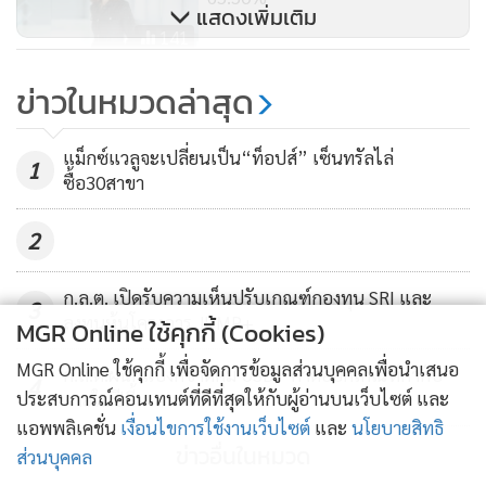
แสดงเพิ่มเติม
141
ร้อนเป็นไฟ! SC-SIRI-RICHY โดด
ข่าวในหมวดล่าสุด
ป้องชื่อเสียง ปฏิเสธพัลวัน ไม่เคย
เอี่ยว "เฉิน จื้อ" มาเฟียกัมพูชา
4,279
แม็กซ์แวลูจะเปลี่ยนเป็น“ท็อปส์” เซ็นทรัลไล่
1
ซื้อ30สาขา
2
ก.ล.ต. เปิดรับความเห็นปรับเกณฑ์กองทุน SRI และ
3
ลงทุนหุ้นโครงการ JUMP+
MGR Online ใช้คุกกี้ (Cookies)
MGR Online ใช้คุกกี้ เพื่อจัดการข้อมูลส่วนบุคคลเพื่อนำเสนอ
ก.ล.ต.ผนึกแบงก์ชาติคุม USDT คาดออกเกณฑ์กำกับ
4
ประสบการณ์คอนเทนต์ที่ดีที่สุดให้กับผู้อ่านบนเว็บไซต์ และ
ภายในปีนี้
แอพพลิเคชั่น
เงื่อนไขการใช้งานเว็บไซต์
และ
นโยบายสิทธิ
ข่าวอื่นในหมวด
ส่วนบุคคล