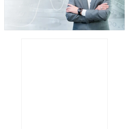
•
Good health & Well-being
•
Green Innovation & SD
•
Management & HR
•
MGR Live
•
Infographic
•
การเมือง
•
ท่องเที่ยว
•
กีฬา
•
ต่างประเทศ
•
Special Scoop
•
เศรษฐกิจ-ธุรกิจ
•
จีน
•
ชุมชน-คุณภาพชีวิต
•
อาชญากรรม
•
Motoring