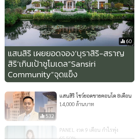
ดร.วีระศักดิ์ กล่าวต่อว่า อย่างไรก็ดี ในปีนี้ โดยเฉพาะภาคธุรกิจ
อสังหาฯ และงานก่อสร้าง แม้ต้องเผชิญกับความท้าทายของ
ภาวะเศรษฐกิจ แต่ TEKA ยังคงความสามารถในการรับงาน และ
60
ส่งมอบงานได้ตามแผน ควบคู่ยังรักษาความสามารถในการทำ
แสนสิริ เผยยอดจอง‘บุราสิริ-สราญ
กำไร ซึ่งแสดงถึงประสิทธิภาพในการบริหารต้นทุนได้เป็นอย่างดี
สิริ’เกินเป้าชูโมเดล”Sansiri
อีกทั้ง บริษัทมีกระแสเงินสดที่แข็งแกร่ง โดยไม่มีภาระหนี้สินและ
Community”จุดแข็ง
ดอกเบี้ยเงินกู้ นอกจากนี้บริษัทมีนโยบายการจ่ายเงินปันผลอย่าง
สม่ำเสมอให้กับผู้ถือหุ้น
แสนสิริ โชว์ยอดขายคอนโด 8เดือน
14,000 ล้านบาท
532
PANEL งวด 9 เดือน กำไรพุ่ง
65.50%