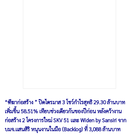
•
เกม
•
วิทยาศาสตร์
•
SMEs
•
หุ้น
•
อินโดจีน
•
กองทุนรวม
•
Celeb Online
•
Factcheck
•
ญี่ปุ่น
•
News1
•
Gotomanager
“ฑีฆาก่อสร้าง ” ปิดไตรมาส 3 โชว์กำไรสุทธิ 29.30 ล้านบาท
เพิ่มขึ้น 58.51% เทียบช่วงเดียวกันของปีก่อน หลังคว้างาน
ก่อสร้าง 2 โครงการใหม่ SKV 51 และ Widen by Sansiri จาก
บมจ.แสนสิริ หนุนงานในมือ (Backlog) ที่ 3,088 ล้านบาท