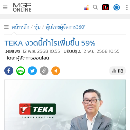
•
หน้าหลัก
หน้าหลัก
หุ้น
หุ้นไทยผู้จัดการ360°
•
ทันเหตุการณ์
•
TEKA งวดนี้กำไรเพิ่มขึ้น 59%
ภาคใต้
•
ภูมิภาค
เผยแพร่:
12 พ.ย. 2568 10:55
ปรับปรุง:
12 พ.ย. 2568 10:55
โดย: ผู้จัดการออนไลน์
•
Online Section
•
บันเทิง
118
•
ผู้จัดการรายวัน
•
คอลัมนิสต์
•
ละคร
•
CbizReview
•
Cyber BIZ
•
ผู้จัดกวน