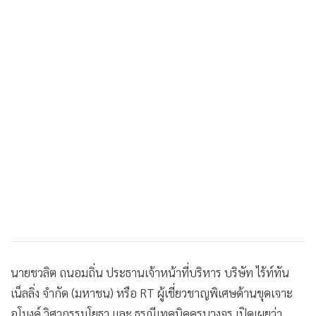
•
เกม
•
วิทยาศาสตร์
•
SMEs
•
หุ้น
•
อินโดจีน
•
กองทุนรวม
•
Celeb Online
•
Factcheck
•
ญี่ปุ่น
•
News1
•
Gotomanager
นายชวลิต ถนอมถิ่น ประธานเจ้าหน้าที่บริหาร บริษัท ไร้ท์ทัน
เน็ลลิ่ง จำกัด (มหาชน) หรือ RT ผู้เชี่ยวชาญพิเศษด้านขุดเจาะ
อุโมงค์ วิศวกรรมโยธา และ ธรณีเทคนิคครบวงจร เปิดเผยว่า