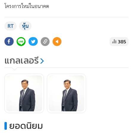
แสดงเพิ่มเติม
โครงการใหม่ในอนาคต
สำหรับภาพรวมอุตสาหกรรมก่อสร้างในปี 2568 คาดว่าจะฟื้นตัว
RT
หุ้น
จากการลงทุนด้านโครงสร้างพื้นฐานของภาครัฐที่มีเม็ดเงิน
จำนวนมาก ซึ่งถือเป็นโอกาสสำคัญ เนื่องจาก RT มีความ
385
เชี่ยวชาญด้านการก่อสร้างงานวิศวกรรมโยธาและธรณีเทคนิคขั้น
แกลเลอรี
สูง จึงเป็นข้อได้เปรียบในการเข้าประมูลงานภาครัฐเพิ่มเติม
อย่างไรก็ตาม บริษัทยังคงเฝ้าระวังปัจจัยเสี่ยงที่อาจส่งผลกระทบ
ต่อธุรกิจ ทั้งเรื่องความผันผวนของเศรษฐกิจ ราคาวัสดุ และ
ค่าแรง ซึ่งบริษัทให้ความสำคัญติดตามข้อมูลข่าวสารอย่างใกล้ชิด
เพื่อให้สามารถวางแผนและปรับกลยุทธ์ได้อย่างทันท่วงที
ด้านผลประกอบการครึ่งปีแรก 2568 บริษัทมีรายได้รวม 1,563
ล้านบาท ลดลงจากช่วงเดียวกันปีก่อนที่มีรายได้รวม 1,852 ล้าน
บาท สาเหตุหลักมาจากผลกระทบของภัยธรรมชาติที่เกิดขึ้นใน
ยอดนิยม
หลายพื้นที่ ส่งผลให้บางโครงการต้องขยายระยะเวลาดำเนินงาน