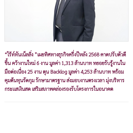
•
Good health & Well-being
•
Green Innovation & SD
•
Management & HR
•
MGR Live
•
Infographic
•
การเมือง
“ไร้ท์ทันเน็ลลิ่ง ”เผยทิศทางธุรกิจครึ่งปีหลัง 2568 คาดปรับตัวดี
•
ท่องเที่ยว
ขึ้น คว้างานใหม่ 6 งาน มูลค่า 1,313 ล้านบาท ทยอยรับรู้งานใน
•
กีฬา
มือต่อเนื่อง 25 งาน ตุน Backlog มูลค่า 4,253 ล้านบาท พร้อม
•
ต่างประเทศ
คุมต้นทุนรัดกุม รักษามาตรฐาน ส่งมอบงานตรงเวลา มุ่งบริหาร
•
Special Scoop
กระแสเงินสด เสริมสภาพคล่องรองรับโครงการในอนาคต
•
เศรษฐกิจ-ธุรกิจ
•
จีน
•
ชุมชน-คุณภาพชีวิต
•
อาชญากรรม
•
Motoring