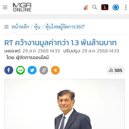
•
หน้าหลัก
หน้าหลัก
หุ้น
หุ้นไทยผู้จัดการ360°
•
ทันเหตุการณ์
•
RT คว้างานมูลค่ากว่า 1.3 พันล้านบาท
ภาคใต้
•
ภูมิภาค
เผยแพร่:
29 ส.ค. 2568 14:33
ปรับปรุง:
29 ส.ค. 2568 14:33
โดย: ผู้จัดการออนไลน์
•
Online Section
•
บันเทิง
385
•
ผู้จัดการรายวัน
•
คอลัมนิสต์
•
ละคร
•
CbizReview
•
Cyber BIZ
•
ผู้จัดกวน