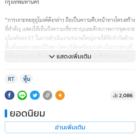
กรุงเทพมหานคร
“การเจาะทะลุอุโมงค์ดังกล่าว ถือเป็นความคืบหน้าทางโครงสร้าง
ที่สำคัญ แสดงให้เห็นถึงความเชี่ยวชาญและศักยภาพการขุดเจาะ
อุโมงค์ของ RT ในการดำเนินงานขนาดใหญ่ภายใต้ข้อจำกัดด้าน
พื้นที่และสภาพธรณีวิทยา โดยบริษัทพร้อมเร่งดำเนินการส่วนที่
แสดงเพิ่มเติม
เหลือตามแผน เพื่อส่งมอบโครงการอย่างมีประสิทธิภาพ ตอบ
โจทย์การพัฒนาโครงสร้างพื้นฐานของประเทศ”
RT
หุ้น
2,086
ยอดนิยม
อ่านเพิ่มเติม