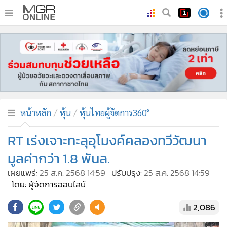
•
หน้าหลัก
•
ทันเหตุการณ์
•
ภาคใต้
•
ภูมิภาค
•
Online Section
หน้าหลัก
หุ้น
หุ้นไทยผู้จัดการ360°
•
บันเทิง
•
ผู้จัดการรายวัน
RT เร่งเจาะทะลุอุโมงค์คลองทวีวัฒนา
•
คอลัมนิสต์
มูลค่ากว่า 1.8 พันล.
•
ละคร
เผยแพร่:
25 ส.ค. 2568 14:59
ปรับปรุง:
25 ส.ค. 2568 14:59
•
CbizReview
โดย: ผู้จัดการออนไลน์
•
Cyber BIZ
2,086
•
ผู้จัดกวน