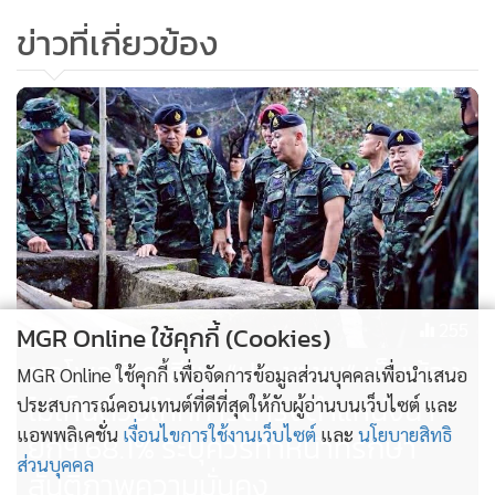
ข่าวที่เกี่ยวข้อง
255
MGR Online ใช้คุกกี้ (Cookies)
ผลโพลเปิดเสียง “ประชาชน“ เห็นพ้อง
MGR Online ใช้คุกกี้ เพื่อจัดการข้อมูลส่วนบุคคลเพื่อนำเสนอ
ไม่เห็นด้วยให้ทหารดำรงตำแหน่งนา
ประสบการณ์คอนเทนต์ที่ดีที่สุดให้กับผู้อ่านบนเว็บไซต์ และ
แอพพลิเคชั่น
เงื่อนไขการใช้งานเว็บไซต์
และ
นโยบายสิทธิ
ยกฯ 68.1% ระบุควรทำหน้าที่รักษา
ส่วนบุคคล
สันติภาพความมั่นคง