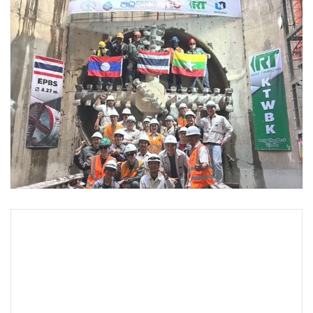
•
Good health & Well-being
•
Green Innovation & SD
•
Management & HR
•
MGR Live
•
Infographic
•
การเมือง
•
ท่องเที่ยว
•
กีฬา
•
ต่างประเทศ
•
Special Scoop
•
เศรษฐกิจ-ธุรกิจ
•
จีน
•
ชุมชน-คุณภาพชีวิต
•
อาชญากรรม
•
Motoring