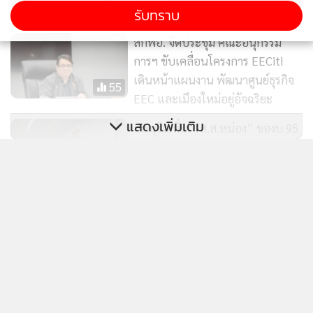
รับทราบ
สกพอ. จัดประชุม คณะอนุกรรม
การฯ ขับเคลื่อนโครงการ EECiti
เดินหน้าแผนงาน พัฒนาศูนย์ธุรกิจ
55
EEC และเมืองใหม่อยู่อัจฉริยะ
แสดงเพิ่มเติม
ลพบุรีเฮลั่น! “ส.ส.หน่อง” ของบ 95
ล้าน ขยายถนน ลบ.4003 เป็น 4 เลน
แก้รถติด-เสริมเศรษฐกิจลพบุรี
234
ข่าวในหมวดล่าสุด
KBANK คาดกรอบเงินบาท 32.80-33.60 แนะจับตา
1
สงคราม ตอ.กลาง ฟันโฟลว์ และถ้อยแถลงเฟด
2
แม็กซ์แวลูจะเปลี่ยนเป็น“ท็อปส์” เซ็นทรัลไล่