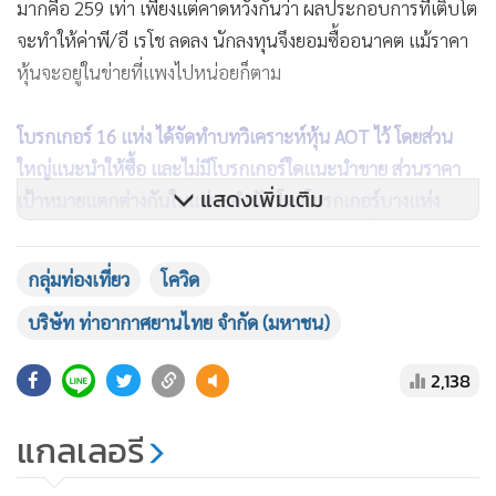
มากคือ 259 เท่า เพียงแต่คาดหวังกันว่า ผลประกอบการที่เติบโต
จะทำให้ค่าพี/อี เรโช ลดลง นักลงทุนจึงยอมซื้ออนาคต แม้ราคา
หุ้นจะอยู่ในข่ายที่แพงไปหน่อยก็ตาม
โบรกเกอร์ 16 แห่ง ได้จัดทำบทวิเคราะห์หุ้น AOT ไว้ โดยส่วน
ใหญ่แนะนำให้ซื้อ และไม่มีโบรกเกอร์ใดแนะนำขาย ส่วนราคา
แสดงเพิ่มเติม
เป้าหมายแตกต่างกันในแต่ละสำนัก โดยโบรกเกอร์บางแห่ง
กำหนดราคาเป้าหมายเพียง 72 บาท แต่บางแห่งตั้งราคาเป้า
หมายไว้ที่ 92 บาท
กลุ่มท่องเที่ยว
โควิด
บริษัท ท่าอากาศยานไทย จำกัด (มหาชน)
แต่ราคาเป้าหมายเฉลี่ยของ 16 โบรกเกอร์อยู่ที่ 83.37 บาท หรือ
สูงกว่าราคาบนกระดานล่าสุดประมาณ 10 บาท ซึ่งหมายถึงยังมี
2,138
ช่องว่างการทำกำไรจากหุ้นตัวนี้ได้อยู่
แกลเลอรี
โครงสร้างผู้ถือหุ้น AOT ประกอบด้วยกระทรวงการคลัง ในฐานะ
ผู้ถือหุ้นใหญ่สัดส่วน 70% ของทุนจดทะเบียน โดยผู้ถือหุ้นใหญ่