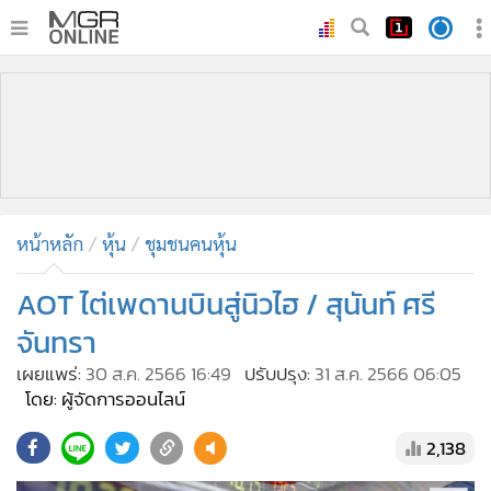
•
หน้าหลัก
•
ทันเหตุการณ์
•
ภาคใต้
•
ภูมิภาค
•
Online Section
หน้าหลัก
หุ้น
ชุมชนคนหุ้น
•
บันเทิง
•
ผู้จัดการรายวัน
AOT ไต่เพดานบินสู่นิวไฮ / สุนันท์ ศรี
•
คอลัมนิสต์
จันทรา
•
ละคร
เผยแพร่:
30 ส.ค. 2566 16:49
ปรับปรุง:
31 ส.ค. 2566 06:05
•
CbizReview
โดย: ผู้จัดการออนไลน์
•
Cyber BIZ
2,138
•
ผู้จัดกวน