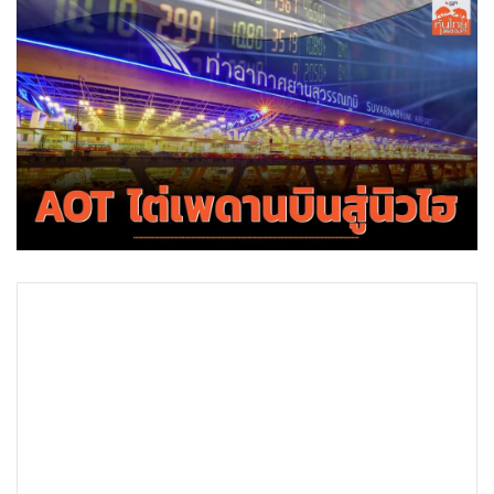
•
Good health & Well-being
•
Green Innovation & SD
•
Management & HR
•
MGR Live
•
Infographic
•
การเมือง
•
ท่องเที่ยว
•
กีฬา
•
ต่างประเทศ
•
Special Scoop
•
เศรษฐกิจ-ธุรกิจ
•
จีน
•
ชุมชน-คุณภาพชีวิต
•
อาชญากรรม
•
Motoring