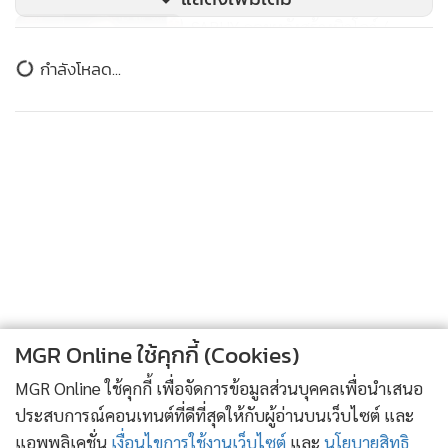
SABUY ถอยหลังสร้างนิวโลว์ /
สุนันท์ ศรีจันทรา
ข่าวในหมวดล่าสุด
6,501
1
ฝรั่งจะถอนทัพจากหุ้นไทยหรือไม่ / สุนันท์ ศรีจันทรา
2
3
สิ้นสุดข่าวร้ายหุ้น THAI / สุนันท์ ศรีจันทรา
4
วายุภักษ์ 1 เจ๊งยับหุ้น DELTA ล้าน / สุนันท์ ศรีจันทรา
MGR Online ใช้คุกกี้ (Cookies)
ข่าวอื่นในหมวด
MGR Online ใช้คุกกี้ เพื่อจัดการข้อมูลส่วนบุคคลเพื่อนำเสนอ
ประสบการณ์คอนเทนต์ที่ดีที่สุดให้กับผู้อ่านบนเว็บไซต์ และ
แอพพลิเคชั่น
เงื่อนไขการใช้งานเว็บไซต์
และ
นโยบายสิทธิ