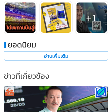
10 อันดับแรก เกือบทั้งหมดเป็นนักลงทุนสถาบันทั้งในและต่าง
ประเทศ ซึ่งถือเพื่อการลงทุนระยะยาว ส่วนผู้ถือหุ้นรายย่อย มี
+1
จำนวน 78,988 ราย
AOT จัดเป็นหุ้นยอดนิยม มีนักลงทุนฝากชะตากรรมไว้ร่วมแสน
ยอดนิยม
ชีวิต การฟื้นคืนสู่ความสดใส ราคาหุ้นกำลังไต่ระดับใกล้ทะลุสร้าง
จุดสูงสุดใหม่ ทำให้นักลงทุนที่ถือหุ้นไว้รอคอยมีความคึกคัก
อ่านเพิ่มเติม
เพราะได้ลุ้นว่า AOT จะตีฝ่าจุดสูงสุดเดิมในรอบปีหรือไม่
ข่าวที่เกี่ยวข้อง