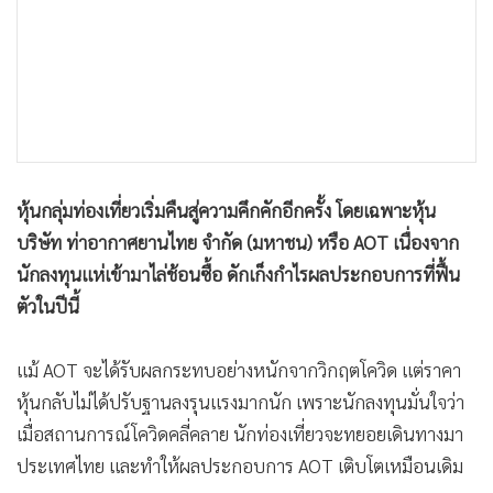
•
เกม
•
วิทยาศาสตร์
•
SMEs
•
หุ้น
•
อินโดจีน
•
กองทุนรวม
หุ้นกลุ่มท่องเที่ยวเริ่มคืนสู่ความคึกคักอีกครั้ง โดยเฉพาะหุ้น
•
Celeb Online
บริษัท ท่าอากาศยานไทย จำกัด (มหาชน) หรือ AOT เนื่องจาก
•
Factcheck
นักลงทุนแห่เข้ามาไล่ช้อนซื้อ ดักเก็งกำไรผลประกอบการที่ฟื้น
•
ญี่ปุ่น
ตัวในปีนี้
•
News1
•
Gotomanager
แม้ AOT จะได้รับผลกระทบอย่างหนักจากวิกฤตโควิด แต่ราคา
หุ้นกลับไม่ได้ปรับฐานลงรุนแรงมากนัก เพราะนักลงทุนมั่นใจว่า
เมื่อสถานการณ์โควิดคลี่คลาย นักท่องเที่ยวจะทยอยเดินทางมา
ประเทศไทย และทำให้ผลประกอบการ AOT เติบโตเหมือนเดิม