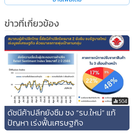
ลงทุนใน Moda SBN ในฟิลิปปินส์ ซึ่งประกอบธุรกิจค้าปลีก และ
เป็นตัวแทนจำหน่าย (Distributor) สินค้าแบรนด์ “ซาบีน่า” ใน
ข่าวที่เกี่ยวข้อง
ประเทศฟิลิปปินส์ ด้วยการเข้าถือหุ้นในสัดส่วน 77% ซึ่งเริ่มรับรู้
รายได้ตามสัดส่วนเต็มไตรมาสในไตรมาสที่ 2 ของปีนี้ ทำให้ช่วง
ครึ่งหลังของปีนี้จะเป็นช่วงที่กิจกรรมต่างๆ คึกคักขึ้นและมีสีสัน
มากยิ่งขึ้น
504
ดัชนีค้าปลีกยังซึม ชง “รบ.ใหม่” แก้
ปัญหา เร่งฟื้นเศรษฐกิจ