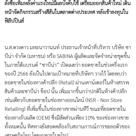
ลังซื้อเพิ่มหลังค่าแรงใหม่มีผลบังคับใช้ เตรียมออกสินค้าใหม่ เดิน
•
เกม
หน้าจัดกิจกรรมสร้างสีสันในตลาดต่างประเทศ หลังเข้าลงทุนใน
•
วิทยาศาสตร์
ฟิลิปปินส์
•
SMEs
•
หุ้น
•
อินโดจีน
น.ส.ดวงดาว มหะนาวานนท์ ประธานเจ้าหน้าที่บริหาร บริษัท ซา
•
กองทุนรวม
บีน่า จำกัด (มหาชน) หรือ SABINA ผู้ผลิตและจัดจำหน่ายชุดชั้น
•
Celeb Online
ในภายใต้แบรนด์ “ซาบีน่า” เปิดเผยว่า ยอดขายในช่วงครึ่งแรก
•
Factcheck
ของปี 2566 ยังเป็นไปตามเป้าหมายที่บริษัทฯ วางไว้ โดยพบว่า
•
ญี่ปุ่น
ยอดขายในช่องทางค้าปลีก (Retail) ผ่านเคาน์เตอร์ในห้างสรรพ
•
News1
สินค้าและซาบีน่า ช็อป นั้น เพิ่มมากขึ้นกว่าปกติในห้างค้าปลีก
•
Gotomanager
เช่นเดียวกับยอดขายในช่องทางออนไลน์ (NSR - Non Store
Retailing) ที่เพิ่มขึ้นในช่องทางขายผ่านทีวี ขณะที่ยอดขายใน
ช่องทางรับผลิต (OEM) ซึ่งมีสัดส่วนเพียง 10% ของช่องทางขาย
ทั้งหมดนั้น ทิศทางยังสอดคล้องกับสถานการณ์การชะลอตัวของ
เศรษฐกิจโลก โดยเฉพาะในยุโรป