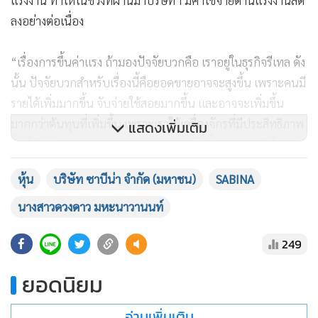
ลงอย่างต่อเนื่อง
“เรื่องการขึ้นค่าแรง ถ้ามองปัจจัยบวกคือ เราอยู่ในธุรกิจรีเทล ดัง
นั้น ปัจจัยบวกสำหรับเรื่องนี้คือยอดขายอาจจะสูงขึ้น เพราะคนมี
รายได้เพิ่มมากขึ้น จับจ่ายใช้สอยมากขึ้น และอาจจะเพิ่มขึ้น
มากกว่าต้นทุนที่เพิ่มขึ้น เพราะเราใช้เครื่องจักรที่มีประสิทธิภาพ
แสดงเพิ่มเติม
ขึ้น ใช้นวัตกรรมการผลิต และสามารถปรับขึ้นราคาสินค้าในบาง
เซกเมนต์ได้ ซึ่งจะทำให้เรายังสามารถรักษาการเติบโตของอัตรา
หุ้น
บริษัท ซาบีน่า จำกัด (มหาชน)
SABINA
กำไรสุทธิไว้ได้” น.ส.ดวงดาว กล่าว
นางสาวดวงดาว มหะนาวานนท์
น.ส.ดวงดาว กล่าวด้วยว่า สำหรับช่วงครึ่งหลังของปีนี้ SABINA มี
249
แผนที่จะออกสินค้าใหม่ในกลุ่มสินค้ายั่งยืน ซึ่งได้รับการตอบรับที่
ดีจากผู้บริโภคมาโดยตลอด เนื่องจากเป็นสินค้าในอิงเทรนด์รักษ์
ยอดนิยม
โลกและอนุรักษ์สิ่งแวดล้อม ขณะเดียวกัน ในไตรมาสที่ 3 จะเริ่มมี
กิจกรรมและอีเวนต์ในประเทศฟิลิปปินส์ หลังจากบริษัทฯ ได้เข้า
อ่านเพิ่มเติม