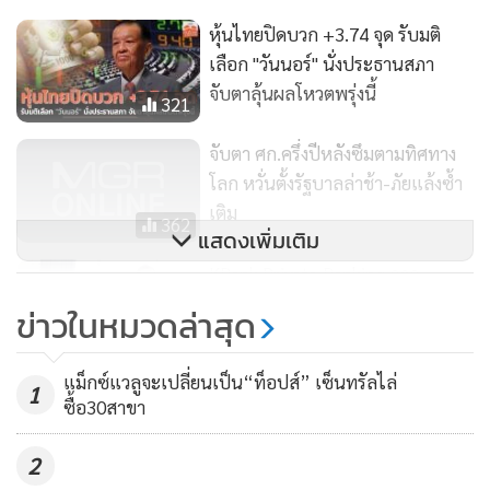
หุ้นไทยปิดบวก +3.74 จุด รับมติ
เลือก "วันนอร์" นั่งประธานสภา
จับตาลุ้นผลโหวตพรุ่งนี้
321
จับตา ศก.ครึ่งปีหลังซึมตามทิศทาง
โลก หวั่นตั้งรัฐบาลล่าช้า-ภัยแล้งซ้ำ
เติม
362
แสดงเพิ่มเติม
KBank Private Banking คาด
เศรษฐกิจโลกเติบโตดีในระยะยาว
ข่าวในหมวดล่าสุด
แนะกระจายการลงทุน-สินทรัพย์
285
นอกตลาด
แม็กซ์แวลูจะเปลี่ยนเป็น“ท็อปส์” เซ็นทรัลไล่
1
ซื้อ30สาขา
2