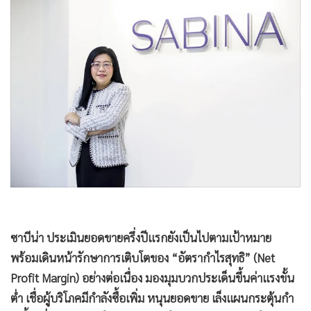
•
Good health & Well-being
•
Green Innovation & SD
•
Management & HR
•
MGR Live
•
Infographic
•
การเมือง
•
ท่องเที่ยว
•
กีฬา
•
ต่างประเทศ
•
Special Scoop
•
เศรษฐกิจ-ธุรกิจ
•
จีน
ซาบีน่า ประเมินยอดขายครึ่งปีแรกยังเป็นไปตามเป้าหมาย
พร้อมเดินหน้ารักษาการเติบโตของ “อัตรากำไรสุทธิ” (Net
•
ชุมชน-คุณภาพชีวิต
Profit Margin) อย่างต่อเนื่อง มองมุมบวกประเด็นขึ้นค่าแรงขั้น
•
อาชญากรรม
ต่ำ เชื่อผู้บริโภคมีกำลังซื้อเพิ่ม หนุนยอดขาย เล็งแผนกระตุ้นกำ
•
Motoring