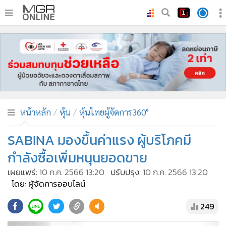
•
หน้าหลัก
•
ทันเหตุการณ์
•
ภาคใต้
•
ภูมิภาค
•
Online Section
หน้าหลัก
หุ้น
หุ้นไทยผู้จัดการ360°
•
บันเทิง
•
ผู้จัดการรายวัน
SABINA มองขึ้นค่าแรง ผู้บริโภคมี
•
คอลัมนิสต์
กำลังซื้อเพิ่มหนุนยอดขาย
•
ละคร
เผยแพร่:
10 ก.ค. 2566 13:20
ปรับปรุง:
10 ก.ค. 2566 13:20
•
CbizReview
โดย: ผู้จัดการออนไลน์
•
Cyber BIZ
249
•
ผู้จัดกวน