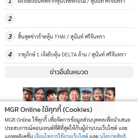
1
ฝรั่งจะถอนทัพจากหุ้นไทยหรือไม่ / สุนันท์ ศรีจันทรา
ราคาหุ้นมีความเปราะบาง
2
นักเก็งกำไรที่จะเข้าไปเล่นกับ FORTH ต้องพร้อมเสี่ยงกับการถูก
ขายทำกำไร
3
สิ้นสุดข่าวร้ายหุ้น THAI / สุนันท์ ศรีจันทรา
4
วายุภักษ์ 1 เจ๊งยับหุ้น DELTA ล้าน / สุนันท์ ศรีจันทรา
ข่าวอื่นในหมวด
MGR Online ใช้คุกกี้ (Cookies)
MGR Online ใช้คุกกี้ เพื่อจัดการข้อมูลส่วนบุคคลเพื่อนำเสนอ
ประสบการณ์คอนเทนต์ที่ดีที่สุดให้กับผู้อ่านบนเว็บไซต์ และ
แอพพลิเคชั่น
เงื่อนไขการใช้งานเว็บไซต์
และ
นโยบายสิทธิ