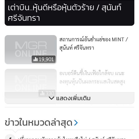
ประกอบการจะเติบโต แต่ไม่สามารถรองรับราคาหุ้นได้ทัน จน
เต่าบิน..หุ้นดีหรือหุ้นตัวร้าย / สุนันท์
ทำให้ปัจจัยพื้นฐานเปราะบางลง กลายเป็นหุ้นเก็งกำไร ซึ่งราคา
ศรีจันทรา
ตั้งอยู่บนความคาดหวังการเติบโตในอนาคต โดยเฉพาะผลกำไร
จากตู้เต่าบิน
สถานการณ์อันย่ำแย่ของ MINT /
แต่ถ้าผลประกอบการไม่สดใสตามที่คาดหวัง ราคาหุ้นจะปรับตัว
สุนันท์ ศรีจันทรา
ลง และอาจที่ทรุดหนัก เพราะนักลงทุนที่ผิดหวังผลประกอบการ
19,901
อาจเทขาย
อเบอร์ดีนชี้เงินเฟ้อใกล้จบ แนะ
ลงทุนหุ้นปันผลกระแสเงินสดสูง
และการปรับฐานในช่วงนี้ ส่วนหนึ่งอาจเกิดจากแนวโน้มผล
ประกอบการไม่สดใส โดยงวด 6 เดือนแรกปีนี้เป็นการส่ง
330
แสดงเพิ่มเติม
สัญญาณเตือนก็ได้
ลาก NFC สวนหุ้นขาลง / สุนันท์ ศรี
จันทรา
ข่าวในหมวดล่าสุด
ไม่มีบทวิเคราะห์โบรกเกอร์ใดประมาณการราคาเป้าหมายหุ้น
3,414
FORTH ไว้ นอกจากนักลงทุนจะตั้งสมมติฐานกันเอง แต่ราคาใน
ระดับค่าพี/อี เรโช กว่า 70 เท่า จึงอยู่ในข่ายหุ้นที่มีความเสี่ยง