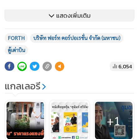
แสดงเพิ่มเติม
FORTH
บริษัท ฟอร์ท คอร์ปอเรชั่น จำกัด (มหาชน)
ตู้เต่าบิน
6,054
แกลเลอรี
ย้อนไปสิ้นปี 2563 FORTH เคยเป็นหุ้นที่มีปัจจัยพื้นฐานรองรับ
แข็งแกร่ง ราคายืนอยู่ที่ 6.10 บาท โดยมีค่าพี/อี เรโช 17 เท่า
+1
อัตราเงินปันผลตอบแทน 6.93%
แต่หลังจากนั้นราคาพุ่งทะยาน สิ้นปี 2564 ราคาปิดที่ 21.20