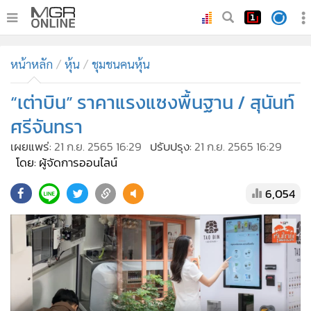
•
หน้าหลัก
หน้าหลัก
หุ้น
ชุมชนคนหุ้น
•
ทันเหตุการณ์
•
“เต่าบิน” ราคาแรงแซงพื้นฐาน / สุนันท์
ภาคใต้
•
ภูมิภาค
ศรีจันทรา
•
Online Section
เผยแพร่:
21 ก.ย. 2565 16:29
ปรับปรุง:
21 ก.ย. 2565 16:29
•
บันเทิง
โดย: ผู้จัดการออนไลน์
•
ผู้จัดการรายวัน
6,054
•
คอลัมนิสต์
•
ละคร
•
CbizReview
•
Cyber BIZ
•
ผู้จัดกวน