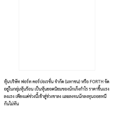
•
เกม
•
วิทยาศาสตร์
•
SMEs
•
หุ้น
•
อินโดจีน
•
กองทุนรวม
•
Celeb Online
•
Factcheck
•
ญี่ปุ่น
•
News1
หุ้นบริษัท ฟอร์ท คอร์ปอเรชั่น จำกัด (มหาชน) หรือ FORTH จัด
•
Gotomanager
อยู่ในกลุ่มหุ้นร้อน เป็นหุ้นยอดนิยมของนักเก็งกำไร ราคาขึ้นแรง
ลงแรง เพียงแต่ช่วงนี้เข้าสู่ช่วงขาลง และลงจนนักลงทุนถอยหนี
กันไม่ทัน