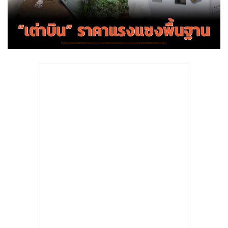
•
Good health & Well-being
•
Green Innovation & SD
•
Management & HR
•
MGR Live
•
Infographic
•
การเมือง
•
ท่องเที่ยว
•
กีฬา
•
ต่างประเทศ
•
Special Scoop
•
เศรษฐกิจ-ธุรกิจ
•
จีน
•
ชุมชน-คุณภาพชีวิต
•
อาชญากรรม
•
Motoring