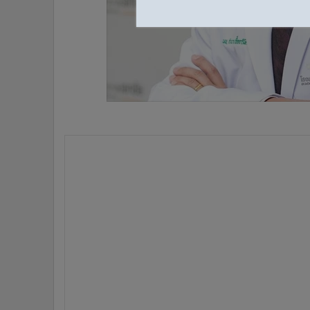
•
อินโดจีน
•
กองทุนรวม
•
Celeb Online
•
Factcheck
•
ญี่ปุ่น
•
News1
•
Gotomanager
บมจ.เอกชัยการแพทย์ (EKH) ยืนยันไวรัสโคโรนาสายพันธุ์ใ
จีน ขณะนี้ยังได้รับการตอบรับจากลูกค้าเป็นอย่างดี ฟาก
สถานการณ์การควบคุมโรคอย่างใกล้ชิด รวมถึงสังเกตการณ์ผ
บริการยังคงเติบโตตามแผนที่วางไว้
นายแพทย์ อำนาจ เอื้ออารีมิตร กรรมการและผู้อำนวยกา
เปิดเผยว่า จากสถานการณ์การแพร่ระบาดของเชื้อไวรัสโคโ
ประชาชนชาวจีน และความต้องการในการเดินทางท่องเที่ยว
ขณะนี้ยังไม่ได้รับผลกระทบต่อการเข้ามาใช้บริการศูนย์ผู้
ตลาดกับลูกค้าชาวจีนสัดส่วนสูงถึง 80% โดยปัจจุบันบริษ