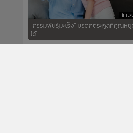
ก.ล.ต.ผนึกแบงก์ชาติคุม USDT คาดออกเกณฑ์กำกับภาย
3
ปีนี้
ข่า
ติดตามข่าวสารผ่านทาง LIN
นโยบายความเป็นส่วนตัว
นโยบา