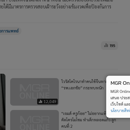
ไวรัสโคโรนาทำคนไข้จีนหาย
“รพ.เอกชัย” กระทบหนัก
12,049
“เจมส์-ครูก้อย” ไม่อยากแท้ง เล็ง
คัดโครโมโซม ทำเด็กหลอดแก้ว ลูก
คนที่ 2
6,049
89
SMC ศูนย์บริการทางการแพทย์ชั้น
เลิศ รพ.ศรีนครินทร์ ประกาศความ
ด
พร้อมยกระดับการให้บริการ
MGR Onli
455
MGR Online 
เสนอ ประสบก
เว็บไซต์ แ
นโยบายสิทธ
ใช้
2