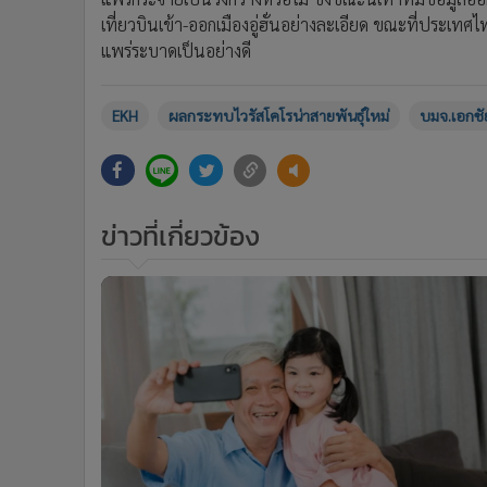
1,9
"กรรมพันธุ์มะเร็ง" มรดกตระกูลที่คุณหยุ
ได้
ข่าวในหมวดล่าสุด
"เอกนิติ" ชี้ ศก.ไทย โตต่ำมานาน ต้องเร่งวางรากฐาน โดย
1
การลงทุนเป็นหัวใจขับเคลื่อน