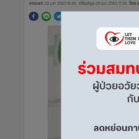
•
Management & HR
เผยแพร่:
28 ม.ค. 2563 16:38
ปรับปรุง:
28 ม.ค. 2563 17:33
โดย: 
•
MGR Live
•
Infographic
•
การเมือง
•
ท่องเที่ยว
•
กีฬา
•
ต่างประเทศ
•
Special Scoop
•
เศรษฐกิจ-ธุรกิจ
•
จีน
•
ชุมชน-คุณภาพชีวิต
•
อาชญากรรม
•
Motoring
•
เกม
•
วิทยาศาสตร์
•
SMEs
•
หุ้น