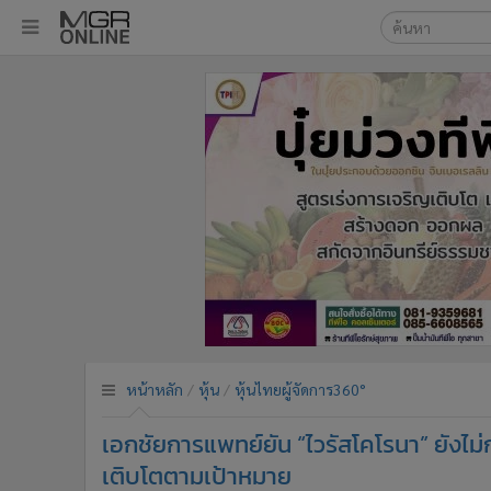
เลือกเครื่องมือท
•
หน้าหลัก
ค้นหา
•
ทันเหตุการณ์
Google
•
ภาคใต้
•
ภูมิภาค
MGR Onl
•
Online Section
ค้นหาขั
•
บันเทิง
•
ผู้จัดการรายวัน
•
คอลัมนิสต์
•
ละคร
•
CbizReview
•
Cyber BIZ
หน้าหลัก
หุ้น
หุ้นไทยผู้จัดการ360°
•
ผู้จัดกวน
เอกชัยการแพทย์ยัน “ไวรัสโคโรนา” ยังไม่
•
Good health & Well-being
•
Green Innovation & SD
เติบโตตามเป้าหมาย