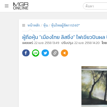
เลือกเครื่องมือท
•
หน้าหลัก
ค้นหา
•
ทันเหตุการณ์
หน้าหลัก
หุ้น
หุ้นไทยผู้จัดการ360°
Google
•
ภาคใต้
ผู้ถือหุ้น “เมืองไทย ลิสซิ่ง” ไฟเขียวปันผ
•
ภูมิภาค
MGR Onl
เผยแพร่:
22 เม.ย. 2558 13:49
ปรับปรุง:
22 เม.ย. 2558 14:20
โดย
•
Online Section
ค้นหาขั
•
บันเทิง
•
ผู้จัดการรายวัน
•
คอลัมนิสต์
•
ละคร
•
CbizReview
•
Cyber BIZ
•
ผู้จัดกวน
•
Good health & Well-being
•
Green Innovation & SD