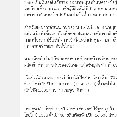
2557 เป็นเงินสดในอัตรา 0.13 บาท/หุ้น กำหนดรายชื่อผู้
•
อินโดจีน
ทะเบียนเพื่อรวบรวมรายชื่อผู้มีสิทธิได้รับปันผล ตามมา
•
กองทุนรวม
เมษายน กำหนดจ่ายเงินปันผลในวันที่ 11 พฤษภาคม 2
•
Celeb Online
•
Factcheck
สำหรับแผนการดำเนินงานของ MTLS ในปี 2558 นายชูชาติ ก
•
ญี่ปุ่น
แห่ง หรือเพิ่มขึ้นเท่าตัว เพื่อตอบสนองความต้องการสินเช
•
News1
มาก เนื่องจากมีข้อจำกัดการเข้าถึงแหล่งเงินทุนจากสถาบ
ยุทธศาสตร์ “ขยายตัวทั่วไทย”
•
Gotomanager
ขณะเดียวกัน ในปีนี้พนักงานของบริษัทจะมีการเดินตลาดถี่ขึ
ผลิตภัณฑ์ทางการเงินของบริษัทผ่านสื่อวิทยุท้องถิ่นทั่วปร
“ในช่วงไตรมาสแรกของปีนี้เราได้เปิดสาขาใหม่เพิ่ม 170
สาขาใหม่เป็นปีละ 300 สาขา (2558-2560) ซึ่งจะทำให้ภา
เป้าไว้ที่ 1,000 สาขา” นายชูชาติ กล่าว
นายชูชาติ กล่าวว่า การเปิดสาขาเพิ่มจะทำให้ฐานลูกค้า 
โดยในปี 2558 ตั้งเป้าขยายสินเชื่อเพิ่มเป็น 16,500 ล้านบ