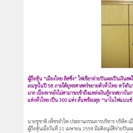
•
Management & HR
•
MGR Live
•
Infographic
•
การเมือง
•
ท่องเที่ยว
•
กีฬา
•
ต่างประเทศ
•
Special Scoop
•
เศรษฐกิจ-ธุรกิจ
•
จีน
ผู้ถือหุ้น “เมืองไทย ลิสซิ่ง” ไฟเขียวจ่ายปันผลเป็นเงินส
•
ชุมชน-คุณภาพชีวิต
เกมรุกในปี 58 ภายใต้ยุทธศาสตร์ขยายตัวทั่วไทย หวังกิน
•
อาชญากรรม
มาก เนื่องจากยังไม่สามารถเข้าถึงแหล่งเงินกู้จากสถาบันกา
•
Motoring
แห่งทั่วไทย เป็น 300 แห่ง ลั่นพร้อมลุย “นาโนไฟแนนซ
•
เกม
•
วิทยาศาสตร์
นายชูชาติ เพ็ชรอำไพ ประธานกรรมการบริหาร บริษัท เมือ
•
SMEs
ผู้ถือหุ้นเมื่อวันที่ 21 เมษายน 2558 มีมติอนุมัติจ่า
•
หุ้น