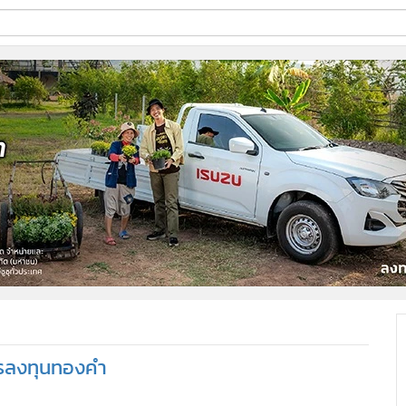
ี่ใช้
ine
้นสูง
ารลงทุนทองคำ