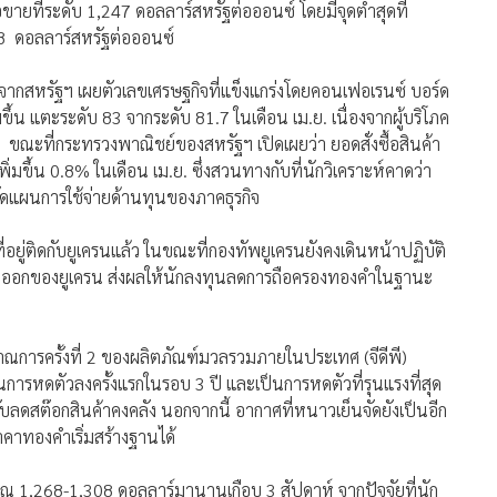
ายที่ระดับ 1,247 ดอลลาร์สหรัฐต่อออนซ์ โดยมีจุดต่ำสุดที่
08 ดอลลาร์สหรัฐต่อออนซ์
งจากสหรัฐฯ เผยตัวเลขเศรษฐกิจที่แข็งแกร่งโดยคอนเฟอเรนซ์ บอร์ด
มขึ้น แตะระดับ 83 จากระดับ 81.7 ในเดือน เม.ย. เนื่องจากผู้บริโภค
ขณะที่กระทรวงพาณิชย์ของสหรัฐฯ เปิดเผยว่า ยอดสั่งซื้อสินค้า
ิ่มขึ้น 0.8% ในเดือน เม.ย. ซึ่งสวนทางกับที่นักวิเคราะห์คาดว่า
ัดแผนการใช้จ่ายด้านทุนของภาคธุรกิจ
ู่ติดกับยูเครนแล้ว ในขณะที่กองทัพยูเครนยังคงเดินหน้าปฏิบัติ
ันออกของยูเครน ส่งผลให้นักลงทุนลดการถือครองทองคำในฐานะ
การครั้งที่ 2 ของผลิตภัณฑ์มวลรวมภายในประเทศ (จีดีพี)
นการหดตัวลงครั้งแรกในรอบ 3 ปี และเป็นการหดตัวที่รุนแรงที่สุด
ลดสต๊อกสินค้าคงคลัง นอกจากนี้ อากาศที่หนาวเย็นจัดยังเป็นอีก
าคาทองคำเริ่มสร้างฐานได้
ณ 1,268-1,308 ดอลลาร์มานานเกือบ 3 สัปดาห์ จากปัจจัยที่นัก