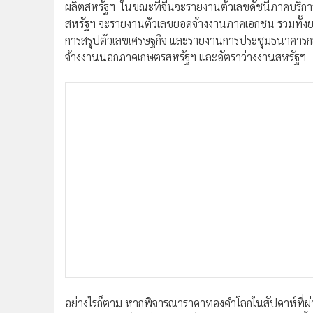
ผลิตสหรัฐฯ ในขณะที่จีนจะรายงานตัวเลขดัชนีภาคบริกา
•
อินโดจีน
สหรัฐฯ จะรายงานตัวเลขยอดจ้างงานภาคเอกชน รวมทั้งยอ
•
กองทุนรวม
การสรุปตัวเลขเศรษฐกิจ และรายงานการประชุมธนาคารกลา
•
Celeb Online
จ้างงานนอกภาคเกษตรสหรัฐฯ และอัตราว่างงานสหรัฐฯ
•
Factcheck
•
ญี่ปุ่น
•
News1
•
Gotomanager
อย่างไรก็ตาม หากพิจารณาราคาทองคำโลกในสัปดาห์ที่ผ