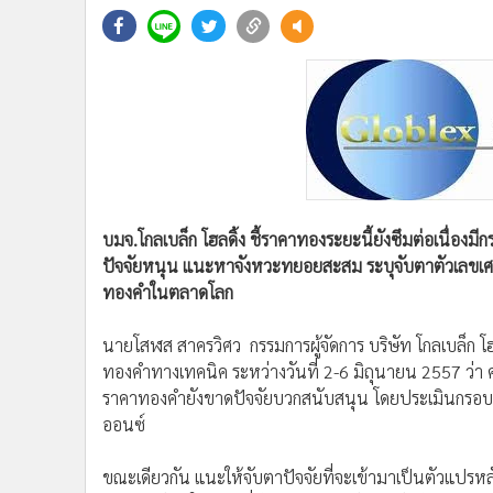
•
Management & HR
•
MGR Live
•
Infographic
•
การเมือง
•
ท่องเที่ยว
•
กีฬา
•
ต่างประเทศ
•
Special Scoop
บมจ.โกลเบล็ก โฮลดิ้ง ชี้ราคาทองระยะนี้ยังซึมต่อเนื่องม
•
เศรษฐกิจ-ธุรกิจ
ปัจจัยหนุน แนะหาจังหวะทยอยสะสม ระบุจับตาตัวเลขเศ
•
จีน
ทองคำในตลาดโลก
•
ชุมชน-คุณภาพชีวิต
•
อาชญากรรม
นายโสฬส สาครวิศว กรรมการผู้จัดการ บริษัท โกลเบล็ก 
•
Motoring
ทองคำทางเทคนิค ระหว่างวันที่ 2-6 มิถุนายน 2557 ว่า 
•
เกม
ราคาทองคำยังขาดปัจจัยบวกสนับสนุน โดยประเมินกรอบทา
•
วิทยาศาสตร์
ออนซ์
•
SMEs
ขณะเดียวกัน แนะให้จับตาปัจจัยที่จะเข้ามาเป็นตัวแปร
•
หุ้น