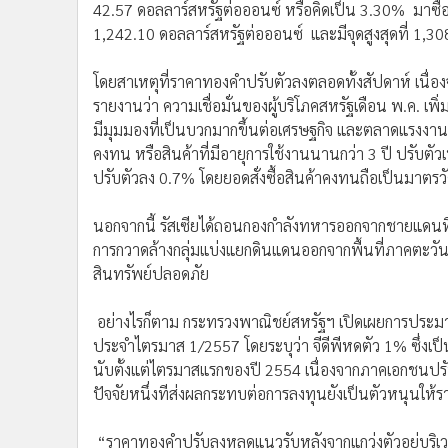
42.57 ดอลลาร์สหรัฐต่อออนซ์ หรือคิดเป็น 3.30% มาซื้อข
1,242.10 ดอลลาร์สหรัฐต่อออนซ์ และมีจุดสูงสุดที่ 1,3
โดยสาเหตุที่ราคาทองคำปรับตัวลงตลอดทั้งสัปดาห์ เนื่อ
รายงานว่า ความเชื่อมั่นของผู้บริโภคสหรัฐเดือน พ.ค. เพิ่
มีมุมมองที่เป็นบวกมากขึ้นต่อเศรษฐกิจ และตลาดแรงงาน 
คงทน หรือสินค้าที่มีอายุการใช้งานนานกว่า 3 ปี ปรับตัวเพ
ปรับตัวลง 0.7% โดยยอดสั่งซื้อสินค้าคงทนถือเป็นมาตรว
นอกจากนี้ รัสเซียได้ถอนกองกำลังทหารออกจากชายแดนที่อย
การกวาดล้างกลุ่มแบ่งแยกดินแดนออกจากพื้นที่ภาคตะว
สินทรัพย์ปลอดภัย
อย่างไรก็ตาม กระทรวงพาณิชย์สหรัฐฯ เปิดเผยการประมาณ
ประจำไตรมาส 1/2557 โดยระบุว่า จีดีพีหดตัว 1% ซึ่งเป็
นับตั้งแต่ไตรมาสแรกของปี 2554 เนื่องจากภาคเอกชนปรับ
ปัจจัยหนึ่งทีส่งผลกระทบต่อการลงทุนยังเป็นตัวหนุนให้ร
“ราคาทองคำปรับลงหลุดแนวรับหลังจากแกว่งตัวอยู่บริเว