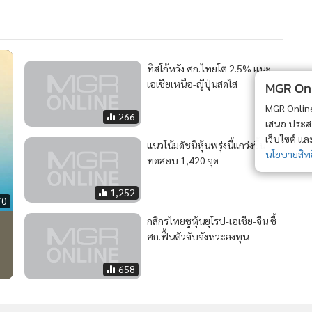
ทิสโก้หวัง ศก.ไทยโต 2.5% แนะ
เอเชียเหนือ-ญีปุ่นสดใส
MGR Onli
MGR Online 
266
เสนอ ประสบก
เว็บไซต์ แ
แนวโน้มดัชนีหุ้นพรุ่งนี้แกว่งขึ้น
นโยบายสิทธ
ทดสอบ 1,420 จุด
1,252
70
กสิกรไทยชูหุ้นยุโรป-เอเชีย-จีน ชี้
ศก.ฟื้นตัวจับจังหวะลงทุน
658