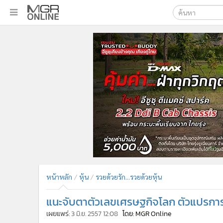
เลือกเครื่องมือท
•
หน้าหลัก
ค้นหา
•
ทันเหตุการณ์
Google
•
ภาคใต้
•
ภูมิภาค
MGR Onl
•
Online Section
ค้นหาขั
•
บันเทิง
•
ผู้จัดการรายวัน
•
คอลัมนิสต์
•
ละคร
•
CbizReview
•
Cyber BIZ
หน้าหลัก
หุ้น
รวยด้วยรัก...รวยด้วยหุ้น
•
ผู้จัดกวน
แนะจับตาตัวเลขเศรษฐกิจโลก ตัวแปรก
•
Good health & Well-being
•
Green Innovation & SD
เผยแพร่:
3 มิ.ย. 2557 12:08
โดย: MGR Online