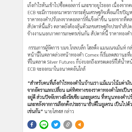
เก็งกำไรหันเข้าไปซื้อดอลลาร์ และขายยูโรออก เนื่องจา
ECB จะมีการออกมาตรการกระตุ้นเศรษฐกิจเพื่อแก้ไขปัญหาเ
ราคาทองคำปรับลงจากดอลลาร์ที่แข็งค่าขึ้น นอกจากที่ต
สัปดาห์นี้แล้ว ตลาดยังต้องลุ้นตัวเลขเศรษฐกิจประจำสัปดา
จ้างงานนอกภาคการเกษตรเช่นกัน สัปดาห์นี้ ราคาทองค
กรรมการผู้จัดการ บมจ.โกลเบล็ก โฮลดิ้ง แมนเนจเม้นท์
หน้านี้ในตลาดล่วงหน้าทองคำ Comex ก็เริ่มลดสถานะที่
ที่ในตลาด Silver Futures ก็บ่งบอกถึงเทรดเดอร์ก็ให้น้ำ
ECB จะออกมาในอนาคตอันใกล้
“สำหรับคนที่เก็งกำไรทองคำในบ้านเรา แม้แนวโน้มค่าเ
จากอัตราแลกเปลี่ยน แต่ทิศทางของราคาทองคำโลกเป็นข
อยู่ดี ส่วนปัจจัยทางฝั่งรัสเซีย และยูเครน ที่หนุนทองคำป
และหลังจากการเลือกตั้งประธานาธิบดีในยูเครน เป็นไปด
เช่นกัน”
นายโสฬส กล่าว