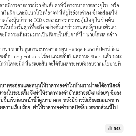
กตลาดมีการคาดการณ์ว่า ต้นสัปดาห์นี้ทางธนาคารกลางยุโรป หรือ
งินฝืด และมีแนวโน้มที่อาจทำให้ยูโรอ่อนค่าลง ซึ่งจะส่งผลให้
ลาดต้องลุ้นว่าทาง ECB จะออกมาตรการกระตุ้นใดๆ ในช่วงต้น
ห์ในช่วงวันศุกร์ที่จะถึง อย่างตัวเลขว่างงานสหรัฐฯ และตัวเลข
ำจะมีความผันผวนมากเป็นพิเศษในสัปดาห์นี้” นายโสฬส กล่าว
 กล่าวว่า หากไปดูสถานะบรรดากองทุน Hedge Fund สัปดาห์ก่อน
เคยถือ Long Futures ไว้ลง แถมกลับเป็นสถานะ Short แล้ว ขณะ
หนักว่าโลหะมีค่าในระยะสั้น จะได้รับผลกระทบเชิงลบจากนโยบายที่
งินบาทจะอ่อนและหนุนให้ราคาทองคำในบ้านเราน่าจะได้อานิสงส์
าลงในระยะสั้น จึงทำให้ราคาทองคำบ้านเราจะยังคงค่อยๆ ซึมลง
รับขึ้นเร็วก่อนหน้านี้ก็ดูเบาบางลง หลังมีข่าวรัสเซียจะถอนทหาร
้วยความเรียบร้อย ทำให้ราคาทองคำขาดปัจจัยบวกจากส่วนนี้ไป
543