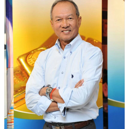
•
Good health & Well-being
•
Green Innovation & SD
•
Management & HR
•
MGR Live
•
Infographic
•
การเมือง
•
ท่องเที่ยว
•
กีฬา
•
ต่างประเทศ
•
Special Scoop
•
เศรษฐกิจ-ธุรกิจ
•
จีน
•
ชุมชน-คุณภาพชีวิต
•
อาชญากรรม
•
Motoring