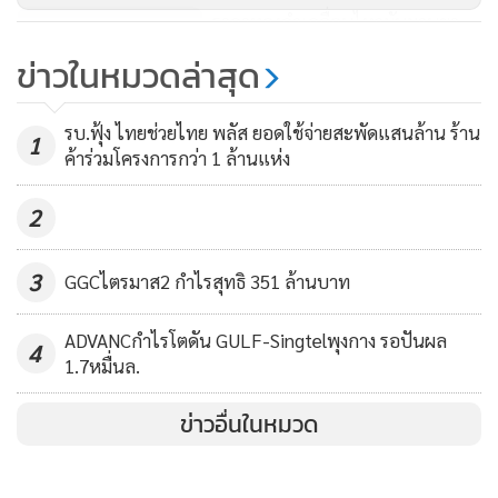
ราคาทองคำเคลื่อนไหวผันผวนขา
ก็ตาม ราคาทองคำปรับตัวลงเนื่องจากกระทรวงแรงงานสหรัฐฯ
ขึ้น
เปิดเผยว่า จำนวนผู้ขอรับสวัสดิการลดลง 24,000 ราย สู่ระดับ
ข่าวในหมวดล่าสุด
297,000 ราย ซึ่งเป็นระดับต่ำสุดในรอบ 7 ปี และตรงข้ามกับที่
458
นักวิเคราะห์คาดว่าจะเพิ่มขึ้นแตะระดับ 320,000 ราย
รบ.ฟุ้ง ไทยช่วยไทย พลัส ยอดใช้จ่ายสะพัดแสนล้าน ร้าน
1
ค้าร่วมโครงการกว่า 1 ล้านแห่ง
2
3
GGCไตรมาส2 กำไรสุทธิ 351 ล้านบาท
ADVANCกำไรโตดัน GULF-Singtelพุงกาง รอปันผล
4
1.7หมื่นล.
ข่าวอื่นในหมวด