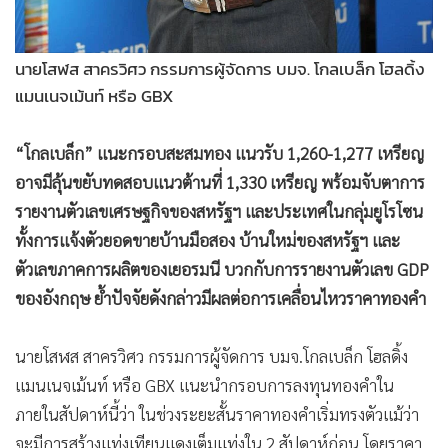
•
เกม
•
วิทยาศาสตร์
นายโสฬส สาครวิศว กรรมการผู้จัดการ บมจ. โกลเบล็ก โฮลดิ้ง
•
SMEs
แมนเนจเม้นท์ หรือ GBX
•
หุ้น
•
อินโดจีน
“โกลเบล็ก” แนะกรอบสะสมทอง แนวรับ 1,260-1,277 เหรียญ
•
กองทุนรวม
อาจมีลุ้นขยับทดสอบแนวต้านที่ 1,330 เหรียญ พร้อมจับตาการ
•
Celeb Online
รายงานตัวเลขเศรษฐกิจของสหรัฐฯ และประเทศในกลุ่มยูโรโซน
•
Factcheck
ทั้งการแจ้งตัวยอดขายบ้านมือสอง บ้านใหม่ของสหรัฐฯ และ
•
ญี่ปุ่น
ตัวเลขภาคการผลิตของเยอรมนี บวกกับการรายงานตัวเลข GDP
•
News1
ของอังกฤษ ย้ำปัจจัยดังกล่าวมีผลต่อการเคลื่อนไหวราคาทองคำ
•
Gotomanager
นายโสฬส สาครวิศว กรรมการผู้จัดการ บมจ.โกลเบล็ก โฮลดิ้ง
แมนเนจเม้นท์ หรือ GBX แนะนำกรอบการลงทุนทองคำใน
ภายในสัปดาห์นี้ว่า ในช่วงระยะสั้นราคาทองคำเริ่มทรงตัวแม้ว่า
จะมีการสร้างแท่งเทียนแดงเต็มแท่งใน 2 สัปดาห์ก่อน โดยราคา