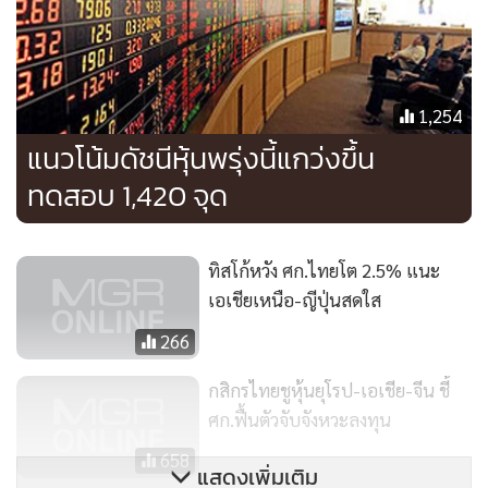
2557) ได้มีการปรับตัวขึ้นจากสัปดาห์ก่อนประมาณ 4.23
เหรียญต่อทอยออนซ์ หรือคิดเป็น 0.33% มาซื้อขายที่ระดับ
1,295.44 เหรียญต่อทอยออนซ์ โดยมีจุดต่ำสุดที่ 1,277.57
เหรียญต่อทอยออนซ์ และมีจุดสูงสุดที่ 1,308.70 เหรียญต่อทอย
1,254
ออนซ์
แนวโน้มดัชนีหุ้นพรุ่งนี้แกว่งขึ้น
ทดสอบ 1,420 จุด
โดยราคาทองคำได้รับแรงหนุนจากคณะกรรมการจัดการเลือกตั้ง
ของเมืองโดเนทส์คของยูเครนที่เปิดเผยว่า ผู้มีสิทธิลงคะแนนเสียง
89.07% ในเมืองโดเนทส์ค เห็นชอบให้แยกตัวเป็นอิสระในการลง
ทิสโก้หวัง ศก.ไทยโต 2.5% แนะ
ประชามติที่จัดขึ้นเมื่อวันอาทิตย์ที่ผ่านมา เพื่อเข้าร่วมกับรัสเซีย
เอเชียเหนือ-ญีปุ่นสดใส
ตามแคว้นไครเมียทำให้อาจมีความรุนแรงเกิดขึ้นซึ่งจะส่งผลให้
266
นักลงทุนเข้าซื้อทองคำในฐานะสินทรัพย์ปลอดภัย
กสิกรไทยชูหุ้นยุโรป-เอเชีย-จีน ชี้
นอกจากนี้ สหภาพยุโรป (อียู) ได้ขยายมาตรการคว่ำบาตรให้
ศก.ฟื้นตัวจับจังหวะลงทุน
ครอบคลุมบุคคลอีก 13 ราย สำหรับการกระทำที่ “บั่นทอน
658
แสดงเพิ่มเติม
อิสรภาพ อธิปไตยและบูรณภาพแห่งดินแดนของยูเครน” อย่างไร