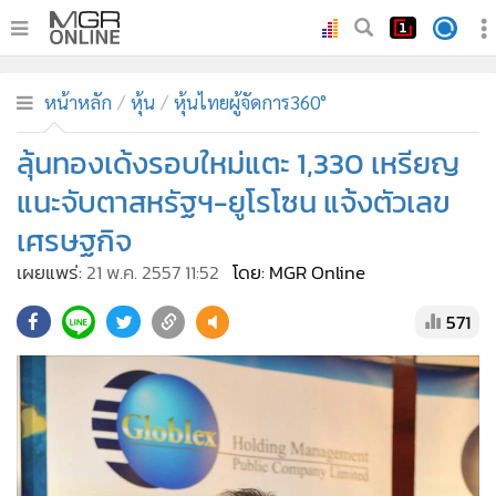
•
หน้าหลัก
หน้าหลัก
หุ้น
หุ้นไทยผู้จัดการ360°
•
ทันเหตุการณ์
•
ลุ้นทองเด้งรอบใหม่แตะ 1,330 เหรียญ
ภาคใต้
•
ภูมิภาค
แนะจับตาสหรัฐฯ-ยูโรโซน แจ้งตัวเลข
•
Online Section
เศรษฐกิจ
•
บันเทิง
เผยแพร่:
21 พ.ค. 2557 11:52
โดย: MGR Online
•
ผู้จัดการรายวัน
571
•
คอลัมนิสต์
•
ละคร
•
CbizReview
•
Cyber BIZ
•
ผู้จัดกวน