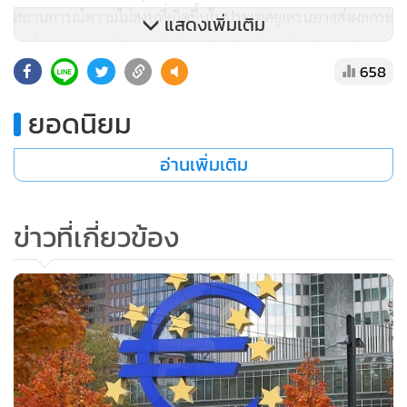
สถานการณ์ความไม่สงบที่เกิดขึ้นในประเทศยูเครนอาจส่งผลกระ
แสดงเพิ่มเติม
ทบในเชิงลบต่อยุโรป แต่นักวิเคราะห์ส่วนใหญ่เชื่อว่าปัญหาดัง
กล่าวน่าจะส่งผลกระทบต่อตลาดในระยะสั้นเท่านั้น” นายนาวิน
658
กล่าว
ยอดนิยม
นายนาวินกล่าวต่อว่า ด้านตลาดการลงทุนในทวีปเอเชียได้รับ
อ่านเพิ่มเติม
อานิสงส์จากการขยายตัวทางเศรษฐกิจของกลุ่มประเทศพัฒนา
แล้ว เช่น สหรัฐฯ ยุโรป และญี่ปุ่น ซึ่งส่งสัญญาณฟื้นตัว ส่งผลบวก
ข่าวที่เกี่ยวข้อง
ต่อเนื่องมายังประเทศในเอเชีย ซึ่งพื้นฐานเศรษฐกิจส่วนใหญ่มี
การพึ่งพาการส่งออกเป็นหลัก ทั้งนี้ ประเด็นเรื่องการปรับลด
มาตรการ QE ของสหรัฐฯ อาจก่อให้เกิดความกังวลต่อตลาดเกิด
ใหม่ และกระแสเงินทุนไหลออกจากเอเชียในระยะสั้น อย่างไร
ก็ตาม ในระยะยาวเศรษฐกิจเอเชียยังขยายตัวอย่างต่อเนื่อง โดย
ในปี 2557 นี้ IMF คาดว่าเศรษฐกิจของกลุ่มประเทศเอเชียกำลัง
พัฒนาจะสามารถขยายตัวได้ถึง 6.7% สูงกว่าประเทศพัฒนาแล้ว