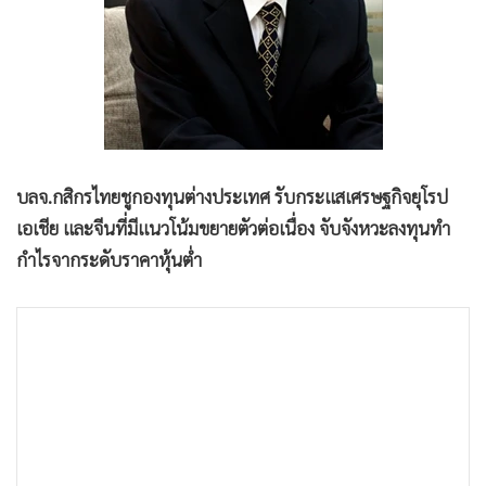
•
Good health & Well-being
•
Green Innovation & SD
•
Management & HR
•
MGR Live
•
Infographic
•
การเมือง
บลจ.กสิกรไทยชูกองทุนต่างประเทศ รับกระแสเศรษฐกิจยุโรป
•
ท่องเที่ยว
เอเชีย และจีนที่มีแนวโน้มขยายตัวต่อเนื่อง จับจังหวะลงทุนทำ
•
กีฬา
กำไรจากระดับราคาหุ้นต่ำ
•
ต่างประเทศ
•
Special Scoop
•
เศรษฐกิจ-ธุรกิจ
•
จีน
•
ชุมชน-คุณภาพชีวิต
•
อาชญากรรม
•
Motoring