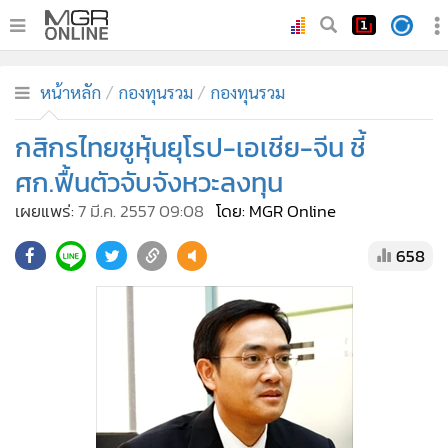
•
หน้าหลัก
หน้าหลัก
กองทุนรวม
กองทุนรวม
•
ทันเหตุการณ์
•
กสิกรไทยชูหุ้นยุโรป-เอเชีย-จีน ชี้
ภาคใต้
•
ภูมิภาค
ศก.ฟื้นตัวจับจังหวะลงทุน
•
Online Section
เผยแพร่:
7 มี.ค. 2557 09:08
โดย: MGR Online
•
บันเทิง
658
•
ผู้จัดการรายวัน
•
คอลัมนิสต์
•
ละคร
•
CbizReview
•
Cyber BIZ
•
ผู้จัดกวน