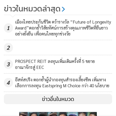
SCBAM ชี้โอกาสทำกำไรมาแล้ว
ประวัติการณ์ในช่วงเดือนมกราคม โดยสินเชื่อที่เพิ่มขึ้นนี้ทำให้
ข่าวในหมวดล่าสุด
1,999
เม็ดเงินกลับเข้าสู่ระบบเศรษฐกิจของจีน จึงทำให้ตลาดคลาย
ความกังวลถึงกรณีที่เศรษฐกิจจีนอาจชะลอตัวลงได้ และจากการ
เมืองไทยประกันชีวิต คว้ารางวัล “Future of Longevity
1
Award”ตอกย้ำวิสัยทัศน์การสร้างคุณภาพชีวิตที่ยืนยาว
ประชุมสภาประชาชนแห่งชาติในช่วงเดือนมีนาคมนี้ ตลาดคาด
อย่างยั่งยืน เพื่อคนไทยทุกช่วงวัย
การณ์ว่ารัฐบาลจีนจะมีการเปิดเผยนโยบายของแผนปฏิรูป
เศรษฐกิจออกมาอย่างเป็นรูปธรรมมากขึ้น ซึ่งจะส่งผลบวกต่อผล
2
ประกอบการของภาคธุรกิจให้ขยายตัวเพิ่มขึ้นอีก ดังนั้นนักลงทุน
อาจอาศัยจังหวะที่ตลาดชะลอตัวลงมาเป็นโอกาสดีในการทยอย
PROSPECT REIT ลงทุนเพิ่มเติมครั้งที่ 5 ขยาย
3
เข้าสะสมได้” นายนาวินกล่าว
อาณาจักรสู่ EEC
อีสท์สปริง ตอกย้ำผู้นำกองทุนสำรองเลี้ยงชีพ เพิ่มทาง
อย่างไรก็ตาม บลจ.กสิกรไทยมองเห็นโอกาสเติบโตจากการลงทุน
4
เลือกการลงทุน Eastspring M Choice กว่า 40 นโยบาย
ในตลาดหุ้นจีน โดยบริษัทมีกองทุนเปิดเค ไชน่า หุ้นทุน (K-
CHINA) ซึ่งเป็นกองทุนที่มีนโยบายการลงทุนสอดคล้องกับแผน
ข่าวอื่นในหมวด
พัฒนาเศรษฐกิจของจีนที่เน้นการเติบโตในประเทศ จึงทำให้
มั่นใจได้ว่าพอร์ตการลงทุนที่คัดเลือกมาจะสามารถเติบโตอย่าง