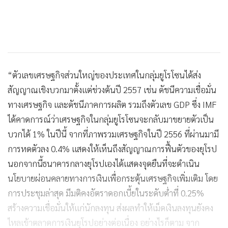
“ตัวเลขเศรษฐกิจส่วนใหญ่ของประเทศในกลุ่มยูโรโซนได้ส่ง
สัญญาณเชิงบวกมาตั้งแต่ช่วงต้นปี 2557 เช่น ดัชนีความเชื่อมั่น
ทางเศรษฐกิจ และดัชนีภาคการผลิต รวมถึงตัวเลข GDP ซึ่ง IMF
ได้คาดการณ์ว่าเศรษฐกิจในกลุ่มยูโรโซนจะกลับมาขยายตัวเป็น
บวกได้ 1% ในปีนี้ จากที่ภาพรวมเศรษฐกิจในปี 2556 ที่ผ่านมามี
การหดตัวลง 0.4% แสดงให้เห็นถึงสัญญาณการฟื้นตัวของยุโรป
นอกจากนี้ธนาคารกลางยุโรปเองได้แสดงจุดยืนที่จะดำเนิน
นโยบายผ่อนคลายทางการเงินเพื่อกระตุ้นเศรษฐกิจเพิ่มเติม โดย
การประชุมล่าสุด มีมติคงอัตราดอกเบี้ยในระดับต่ำที่ 0.25%
สร้างความเชื่อมั่นให้แก่นักลงทุน ส่งผลทำให้เม็ดเงินลงทุนยังคง
ไหลเข้าตลาดการเงินยุโรปอย่างต่อเนื่อง อย่างไรก็ตาม จาก