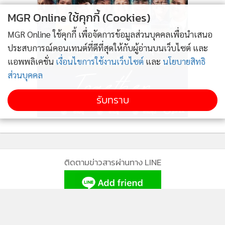
ยั่งยืนไปพร้อมกับการเติบโตของเศรษฐกิจจีนได้ ทั้งนี้ กองทุน K-
MGR Online ใช้คุกกี้ (Cookies)
CHINA จะมีการลงทุนในกองทุนหลัก China Focus Fund ซึ่งได้
รับการบริหารจัดการโดยผู้จัดการกองทุนชั้นนำระดับโลกอย่าง
MGR Online ใช้คุกกี้ เพื่อจัดการข้อมูลส่วนบุคคลเพื่อนำเสนอ
Fidelity International
ประสบการณ์คอนเทนต์ที่ดีที่สุดให้กับผู้อ่านบนเว็บไซต์ และ
แอพพลิเคชั่น
เงื่อนไขการใช้งานเว็บไซต์
และ
นโยบายสิทธิ
ส่วนบุคคล
ส่วนผู้ลงทุนที่ต้องการสร้างโอกาสเติบโตไปพร้อมกับการขยายตัว
ของตลาดหุ้นยุโรป บลจ.กสิกรไทยยังแนะนำกองทุนเปิดเค ยูโร
รับทราบ
เปียน หุ้นทุน (K-EUROPE) โดยจะเน้นลงทุนในหุ้นพื้นฐานดีใน
ภูมิภาคยุโรป ผ่านกองทุนหลัก Allianz Europe Equity Growth,
Class AT-EUR ซึ่งผลดำเนินงานย้อนหลังของกองทุนหลักมีผล
ตอบแทนที่โดดเด่นต่อเนื่อง บริหารจัดการโดย Allianz Global
ติดตามข่าวสารผ่านทาง LINE
Investor หนึ่งในผู้จัดการกองทุนชั้นนำของโลก
MGR Online Application