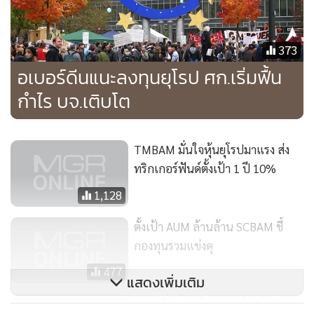
ที่เฉลี่ยประมาณ 2.2% ส่งผลบวกต่อผลประกอบการบริษัทจด
ทะเบียนและระดับราคาหุ้นเอเชีย ซึ่งปัจจุบันยังคงอยู่ในระดับต่ำ
เมื่อเทียบกับค่าเฉลี่ยในอดีต โดย Forward P/E ปัจจุบันของดัชนี
373
MSCI Asia Ex-Japan Small Cap อยู่ที่ประมาณ 12 เท่า เทียบ
อเบอร์ดีนแนะลงทุนยุโรป ศก.เริ่มฟื้น
กับค่าเฉลี่ยระยะยาว 10 ปีที่ 21 เท่า ทั้งนี้ บลจ.กสิกรไทยเรามี
กำไร บจ.เติบโต
กองทุนเปิดเค เอเชียน สมอลเลอร์ หุ้นทุน (K-ASIA) ที่เน้นลงทุน
ในหุ้นขนาดกลางและขนาดเล็กของเอเชีย ซึ่งมีโอกาสเติบโตสูง
กว่าหุ้นขนาดใหญ่ รวมถึงมีโอกาสที่จะเติบโตเป็นหุ้นขนาดใหญ่
TMBAM มั่นใจหุ้นยุโรปมาแรง ส่ง
ในอนาคตได้
ทริกเกอร์ฟันด์ตั้งเป้า 1 ปี 10%
1,128
สำหรับสถานการณ์ตลาดหุ้นจีนตั้งแต่ช่วงต้นปีที่ผ่านมาปรับตัว
ตั้งเป้า AUM ล้านล้าน SCBAM ชี้
ลดลงกว่า 5% จากความกังวลเรื่องตัวเลขเศรษฐกิจที่ชะลอตัวและ
กองทุนรวมแข่งดุ
สภาพคล่องในตลาดที่ตึงตัว อย่างไรก็ตาม แรงกดดันดังกล่าวน่า
จะเกิดขึ้นในช่วงสั้นๆ ทั้งนี้ จากตัวเลขเศรษฐกิจหลายตัวกลับ
477
แสดงเพิ่มเติม
ออกมาดี เช่น ยอดเกินดุลการค้าที่เพิ่มขึ้นมากกว่าที่คาดไว้ และ
แนะเพิ่มน้ำหนักลงทุนหุ้นยุโรป
ตัวเลขการปล่อยสินเชื่อของจีนที่ได้ขยายตัวสูงขึ้นเป็น