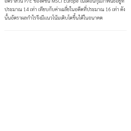
อัตราส่วน P/E ของดัชนี MSCI Europe ในเดือนกุมภาพันธ์อยู่ที่
ประมาณ 14 เท่า เทียบกับค่าเฉลี่ยในอดีตที่ประมาณ 16 เท่า ดัง
นั้นอัตราผลกำไรจึงมีแนวโน้มเติบโตขึ้นได้ในอนาคต