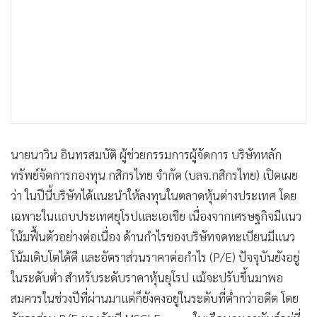
•
เกม
•
วิทยาศาสตร์
•
SMEs
•
หุ้น
•
อินโดจีน
•
กองทุนรวม
•
Celeb Online
นายนาวิน อินทรสมบัติ ผู้ช่วยกรรมการผู้จัดการ บริษัทหลัก
•
Factcheck
ทรัพย์จัดการกองทุน กสิกรไทย จำกัด (บลจ.กสิกรไทย) เปิดเผย
•
ญี่ปุ่น
ว่า ในปีนี้บริษัทได้แนะนำให้ลงทุนในตลาดหุ้นต่างประเทศ โดย
•
News1
เฉพาะในแถบประเทศยุโรปและเอเชีย เนื่องจากเศรษฐกิจมีแนว
•
Gotomanager
โน้มฟื้นตัวอย่างต่อเนื่อง ด้านกำไรของบริษัทจดทะเบียนมีแนว
โน้มเติบโตได้ดี และอัตราส่วนราคาต่อกำไร (P/E) ปัจจุบันยังอยู่
ในระดับต่ำ สำหรับระดับราคาหุ้นยุโรป แม้จะปรับขึ้นมาพอ
สมควรในช่วงปีที่ผ่านมาแต่ก็ยังคงอยู่ในระดับที่ต่ำกว่าอดีต โดย