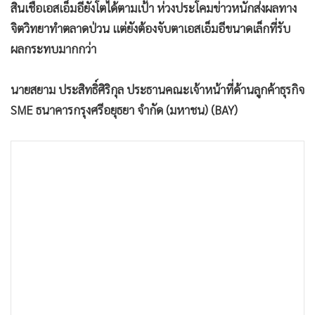
•
Good health & Well-being
สินเชื่อเอสเอ็มอียังโตได้ตามเป้า ห่วงประโคมข่าวหนักส่งผลทาง
•
Green Innovation & SD
จิตวิทยาทำตลาดป่วน แต่ยังต้องจับตาเอสเอ็มอีขนาดเล็กที่รับ
•
Management & HR
ผลกระทบมากกว่า
•
MGR Live
•
Infographic
นายสยาม ประสิทธิ์ศิริกุล ประธานคณะเจ้าหน้าที่ด้านลูกค้าธุรกิจ
•
การเมือง
SME ธนาคารกรุงศรีอยุธยา จำกัด (มหาชน) (BAY)
•
ท่องเที่ยว
•
กีฬา
•
ต่างประเทศ
•
Special Scoop
•
เศรษฐกิจ-ธุรกิจ
•
จีน
•
ชุมชน-คุณภาพชีวิต
•
อาชญากรรม
•
Motoring