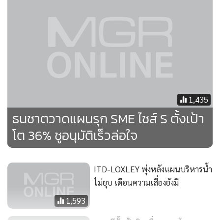
ประกอบการเอสเอ็มอีขาดคือ การหาตลาด และคู่ค้า ซึ่งในช่วง
แรกอาจจะเน้นไปที่ประเทศใกล้เคียงอย่างกลุ่ม clmv ซึ่งถือเป็น
ตลาดที่มีศักยภาพ เมื่อมีการเติบโตอย่างยั่งยืน เรื่องของสินเชื่อก็
จะตามมาเอง”
เผยหารือภาพกว้างผู้ถือหุ้นใหม่แล้ว
1,435
ส่วนกรณีที่แบงก์ออฟโตเกียว มิตซูบิชิ ยูเอฟเจ (BTMU) จะเข้า
ธนชาตวาดแผนรุก SME ไซส์ S ตั้งเป้า
มาถือหุ้นของธนาคารแทนจีอีนั้น นายสยาม กล่าวว่า ได้มีการ
โต 36% ชูอนุมัติเร็วล่อใจ
หารือกันในภาพกว้างๆ บ้างแล้ว แต่ยังไม่ได้มีแผนงานแต่อย่างใด
คาดว่าภายหลังการทำ (BTO) เสร็จสิ้นในต้นปีหน้า จึงจะหารือ
กันถึงแนวนโยบายที่ชัดเจน ซึ่งโดยส่วนตัวแล้วมองว่า ธุรกิจของ
ITD-LOXLEY พุ่งหลังแผนบริหารน้ำ
สถาบันการเงินทั้ง 2 แห่งมีส่วนที่จะเสริมกันได้ โดยในส่วน
ไม่ยุบ เตือนความเสี่ยงยังมี
BTMU ที่เชี่ยวชาญด้านสินเชื่อรายใหญ่ ก็จะมีส่วนของซัปพลาย
1,593
เชนที่จะช่วยส่งเสริมเอสเอ็มอีและธุรกิจรายย่อยที่เป็นจุดเด่นของ
ธนาคารได้ เป็นต้น