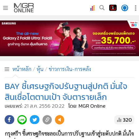
•
หน้าหลัก
•
ทันเหตุการณ์
•
ภาคใต้
•
ภูมิภาค
•
Online Section
หน้าหลัก
หุ้น
ข่าวการเงิน-การคลัง
•
บันเทิง
•
ผู้จัดการรายวัน
BAY ชี้เศรษฐกิจปรับฐานสู่ปกติ มั่นใจ
•
คอลัมนิสต์
สินเชื่อโตตามเป้า จับตารายเล็ก
•
ละคร
เผยแพร่:
21 ส.ค. 2556 20:22
โดย: MGR Online
•
CbizReview
320
•
Cyber BIZ
•
ผู้จัดกวน
กรุงศรีฯ ชี้เศรษฐกิจชะลอเป็นการปรับฐานเข้าสู่ระดับปกติ มั่นใจ