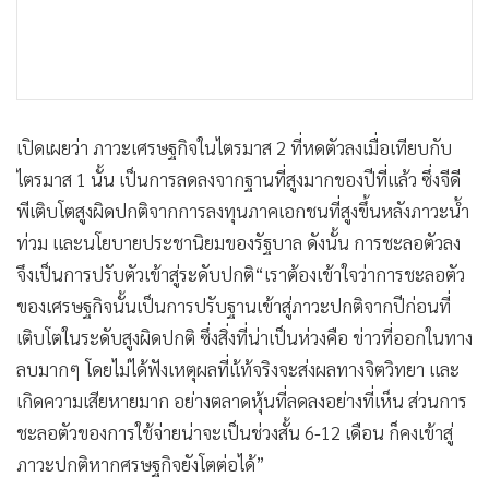
•
เกม
•
วิทยาศาสตร์
•
SMEs
•
หุ้น
เปิดเผยว่า ภาวะเศรษฐกิจในไตรมาส 2 ที่หดตัวลงเมื่อเทียบกับ
•
อินโดจีน
ไตรมาส 1 นั้น เป็นการลดลงจากฐานที่สูงมากของปีที่แล้ว ซึ่งจีดี
•
กองทุนรวม
พีเติบโตสูงผิดปกติจากการลงทุนภาคเอกชนที่สูงขึ้นหลังภาวะน้ำ
•
Celeb Online
ท่วม และนโยบายประชานิยมของรัฐบาล ดังนั้น การชะลอตัวลง
•
Factcheck
จึงเป็นการปรับตัวเข้าสู่ระดับปกติ
“เราต้องเข้าใจว่าการชะลอตัว
•
ญี่ปุ่น
ของเศรษฐกิจนั้นเป็นการปรับฐานเข้าสู่ภาวะปกติจากปีก่อนที่
•
News1
เติบโตในระดับสูงผิดปกติ ซึ่งสิ่งที่น่าเป็นห่วงคือ ข่าวที่ออกในทาง
•
Gotomanager
ลบมากๆ โดยไม่ได้ฟังเหตุผลที่แ้ท้จริงจะส่งผลทางจิตวิทยา และ
เกิดความเสียหายมาก อย่างตลาดหุ้นที่ลดลงอย่างที่เห็น ส่วนการ
ชะลอตัวของการใช้จ่ายน่าจะเป็นช่วงสั้น 6-12 เดือน ก็คงเข้าสู่
ภาวะปกติหากศรษฐกิจยังโตต่อได้”