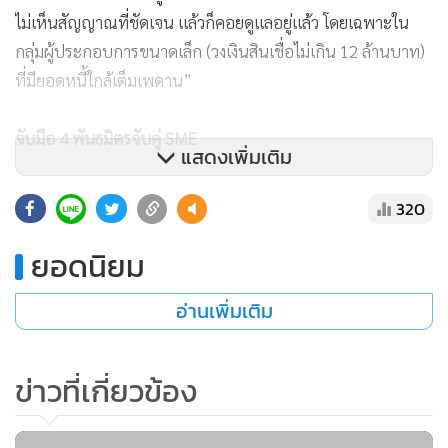
ไม่เห็นสัญญาณที่ชัดเจน แล้วก็คอยดูแลอยู่แล้ว โดยเฉพาะใน
กลุ่มผู้ประกอบการขนาดเล็ก (วงเงินสินเชื่อไม่เกิน 12 ล้านบาท)
ที่มียอดหนี้ใกล้เต็มเพดาน”
จับมือ 4 พันธมิตรจับคู่ SME
แสดงเพิ่มเติม
อย่างไรก็ตาม กลยุทธ์ของธนาคารไม่ได้เน้นที่การปล่อยกู้เท่านั้น
320
แต่จะมุ่งเน้นที่การหาตลาดและคู่ค้าให้แก่ลูกค้าด้วย เพื่อให้เกิด
การขยายตัว และเติบโตอย่างยั่งยืน และจะสนับสนุนด้านสินเชื่อ
ยอดนิยม
อย่างต่อเนื่อง โดยได้ร่วมกับพันธมิตร 4 ราย ทั้งภาครัฐ และ
อ่านเพิ่มเติม
เอกชน ได้แก่ เอ็นโซโก้ ล็อกซเล่ย์ สภาอุตสาหกรรมแห่ง
ประเทศไทย และกรมส่งเสริมอุตสาหกรรม ซึ่งมั่นใจว่าจะเสริม
ความแกร่งให้ผู้ประกอบการเจาะตลาดทั้งใน และต่างประเทศได้
ข่าวที่เกี่ยวข้อง
“ความร่วมมือนี้จะเริ่มในไตรมาส 3 นี้ ซึ่งจะมาเสริมในส่วนที่ผู้