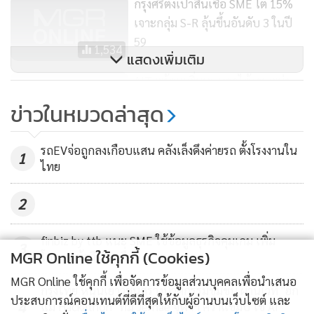
กรุงศรีตั้งเป้าสินเชื่อ SME โต 15%
เจาะกลุ่ม S-R ลุ้นขึ้นอันดับ 3 ในปี
59
1,534
แสดงเพิ่มเติม
AIT พร้อมเพิ่มทุนหากได้งานพม่า
รุกซื้อหุ้นเคิร์ซช่วยดันรายได้โต 30%
ข่าวในหมวดล่าสุด
1,702
รถEVจ่อถูกลงเกือบแสน คลังเล็งดึงค่ายรถ ตั้งโรงงานใน
1
ไทย
2
finbiz by ttb แนะ SME ใช้ข้อมูลธุรกิจคุมเกม เพิ่ม
3
MGR Online ใช้คุกกี้ (Cookies)
โอกาสเข้าถึงสินเชื่อ
MGR Online ใช้คุกกี้ เพื่อจัดการข้อมูลส่วนบุคคลเพื่อนำเสนอ
กรุงไทย หนุนเยาวชนสร้างนวัตกรรมชุมชน ผ่านเวที "ฮัก
ประสบการณ์คอนเทนต์ที่ดีที่สุดให้กับผู้อ่านบนเว็บไซต์ และ
4
แม่ Hackathon" ทีม Jernae จุฬาฯ คว้าแชมป์ ใช้ AI