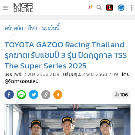
•
หน้าหลัก
หน้าหลัก
กีฬา
มวยวันนี้
•
ทันเหตุการณ์
•
TOYOTA GAZOO Racing Thailand
ภาคใต้
•
ภูมิภาค
รุกฆาต! รับแชมป์ 3 รุ่น ปิดฤดูกาล TSS
•
Online Section
The Super Series 2025
•
บันเทิง
เผยแพร่:
2 พ.ย. 2568 21:19
ปรับปรุง:
2 พ.ย. 2568 21:19
โดย:
•
ผู้จัดการรายวัน
ผู้จัดการออนไลน์
•
คอลัมนิสต์
106
•
ละคร
•
CbizReview
•
Cyber BIZ
•
ผู้จัดกวน