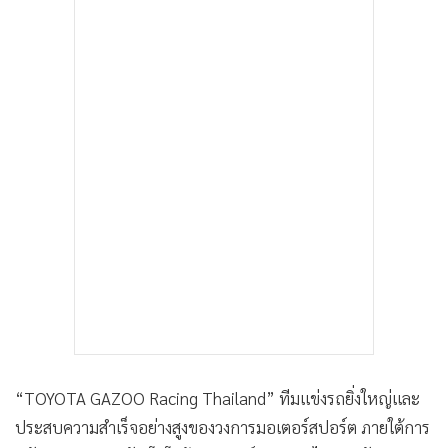
•
เกม
•
วิทยาศาสตร์
•
SMEs
•
หุ้น
•
อินโดจีน
•
กองทุนรวม
•
Celeb Online
•
Factcheck
•
ญี่ปุ่น
•
News1
•
Gotomanager
“TOYOTA GAZOO Racing Thailand” ทีมแข่งรถยิ่งใหญ่และ
ประสบความสำเร็จอย่างสูงของวงการมอเตอร์สปอร์ต ภายใต้การ