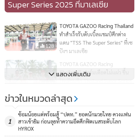
Super Series 2025 ที่มาเลเซีย
TOYOTA GAZOO Racing Thailand
ทำสำเร็จรับดับเบิ้ลแชมป์ศึกต่าง
แดน "TSS The Super Series" ที่เซ
128
ปังฯ มาเลเซีย
TOYOTA GAZOO Racing
Thailand” ฟอร์มเดือดไม่แผ่ว ขึ้น
แสดงเพิ่มเติม
โพเดียมศึก Thailand Super Series
96
2025 อีเว้นท์ 2 ที่บางแสน
ข่าวในหมวดล่าสุด
TOYOTA GAZOO Racing Thailand
ครองโพเดียมทุกรุ่น ศึก RAAT
ซ้อมน้อยแต่พร้อมสู้ “ปตท.” ยอดนักมวยไทย ควงแฟน
Thailand Endurance
1
สาวเข้ายิม ก่อนลุยท้าความอึดศึกฟิตเนสระดับโลก
53
Championship 2025 เรซ 2-3 ที่
HYROX
บุรีรัมย์