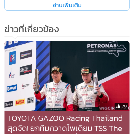
อ่านเพิ่มเติม
ให้ตอบสนองต่อการขับขี่ได้ดีขึ้นเรื่อย ๆ โดยความร่วมมือของทีม
แข่งและทีมวิศวกรชาวไทย (TMA) ที่ทำงานร่วมกันเก็บข้อมูล
ข่าวที่เกี่ยวข้อง
เพื่อนำไปพัฒนารถยนต์ให้ดียิ่งขึ้นในอนาคต พวกเราทุกคนขอ
ขอบคุณแฟนๆทุกท่านที่ติดตามเชียร์และเป็นกำลังใจให้ทีมเสมอ
มา และขอฝากให้ติดตามผลงานของทีมต่อไปในฤดูกาลหน้าด้วย
นะครับ”
ร่วมติดตามชมภาพบรรยากาศแข่งขันของ “TOYOTA GAZOO
Racing Thailand” เพิ่มเติมได้ที่ Facebook และ Instagram:
TOYOTAGAZOORacingTeamThailand
79
TOYOTA GAZOO Racing Thailand
สุดจัด! ยกทีมกวาดโพเดียม TSS The