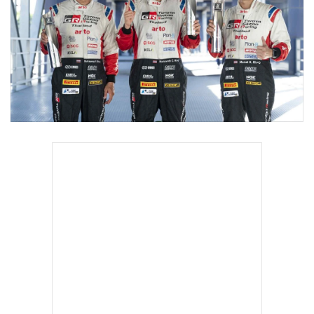
•
Good health & Well-being
•
Green Innovation & SD
•
Management & HR
•
MGR Live
•
Infographic
•
การเมือง
•
ท่องเที่ยว
•
กีฬา
•
ต่างประเทศ
•
Special Scoop
•
เศรษฐกิจ-ธุรกิจ
•
จีน
•
ชุมชน-คุณภาพชีวิต
•
อาชญากรรม
•
Motoring