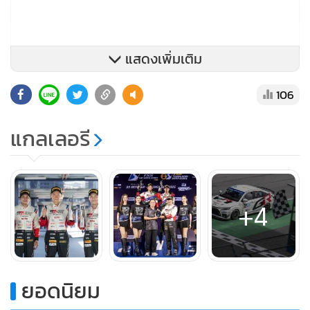
แสดงเพิ่มเติม
106
รุ่น Supercar GTC ใช้รถ Corolla Altis GR Sport หมายเลข 9
ขับโดย เอ็กซ์-อัครพงษ์ อัคนีนิโรธ และ ต้นกล้า-กฤษฎิ์ วสุรัตน์
แกลเลอรี
ปิดฤดูกาลนี้ด้วยโพเดียมอันดับ 2 และ 1
รุ่น Super Touring โดยรถ YARIS ATIV หมายเลข 51 ขับโดย ไอ
ตั้น-อัษฎาธร ปิดฤดูกาลใน Class ST-NA ด้วยผลงานอันดับ 2
+4
และ 3
หลังจบการแข่งขัน คุณสุทธิพงศ์ สมิตชาติ ผู้อำนวยการทีมและ
นักแข่ง TOYOTA GAZOO Racing Thailand กล่าวว่า “สำหรับ
ยอดนิยม
รายการ TSS The Super Series ทีมตั้งใจทำผลงานในทุกสนาม
อย่างเต็มที่ และยังเดินหน้าพัฒนารถ TOYOTA GR ในแต่ละรุ่น