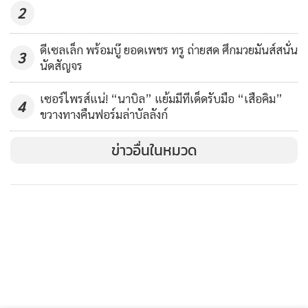
2
ดีเซลเล็ก พร้อมบู๊ ยอดเพชร ทรู ถ่ายสด ศึกมวยมันส์สนั่น
3
นัดสัญจร
เซอร์ไพรส์แน่! “นาบิล” แย้มมีทีเด็ดรับมือ “เสือคิม”
4
ขวางทางคืนฟอร์มล่าบัลลังก์
ข่าวอื่นในหมวด