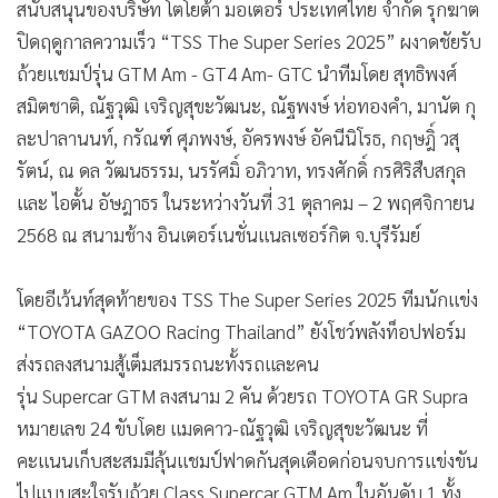
สนับสนุนของบริษัท โตโยต้า มอเตอร์ ประเทศไทย จำกัด รุกฆาต
ปิดฤดูกาลความเร็ว “TSS The Super Series 2025” ผงาดชัยรับ
ถ้วยแชมป์รุ่น GTM Am - GT4 Am- GTC นำทีมโดย สุทธิพงศ์
สมิตชาติ, ณัฐวุฒิ เจริญสุขะวัฒนะ, ณัฐพงษ์ ห่อทองคำ, มานัต กุ
ละปาลานนท์, กรัณฑ์ ศุภพงษ์, อัครพงษ์ อัคนีนิโรธ, กฤษฎิ์ วสุ
รัตน์, ณ ดล วัฒนธรรม, นรรัศมิ์ อภิวาท, ทรงศักดิ์ กรศิริสืบสกุล
และ ไอตั้น อัษฎาธร ในระหว่างวันที่ 31 ตุลาคม – 2 พฤศจิกายน
2568 ณ สนามช้าง อินเตอร์เนชั่นแนลเซอร์กิต จ.บุรีรัมย์
โดยอีเว้นท์สุดท้ายของ TSS The Super Series 2025 ทีมนักแข่ง
“TOYOTA GAZOO Racing Thailand” ยังโชว์พลังท็อปฟอร์ม
ส่งรถลงสนามสู้เต็มสมรรถนะทั้งรถและคน
รุ่น Supercar GTM ลงสนาม 2 คัน ด้วยรถ TOYOTA GR Supra
หมายเลข 24 ขับโดย แมดคาว-ณัฐวุฒิ เจริญสุขะวัฒนะ ที่
คะแนนเก็บสะสมมีลุ้นแชมป์ฟาดกันสุดเดือดก่อนจบการแข่งขัน
ไปแบบสะใจรับถ้วย Class Supercar GTM Am ในอันดับ 1 ทั้ง