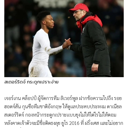
•
Good health & Well-being
•
Green Innovation & SD
•
Management & HR
•
MGR Live
•
Infographic
•
การเมือง
•
ท่องเที่ยว
•
กีฬา
•
ต่างประเทศ
•
Special Scoop
สเตอร์ริดจ์ กระดูกเปราะง่าย
•
เศรษฐกิจ-ธุรกิจ
•
จีน
เจอร์เกน คล็อปป์ ผู้จัดการทีม ลิเวอร์พูล ฝากข้อความไปถึง รอย
•
ชุมชน-คุณภาพชีวิต
ฮอดจ์สัน กุนซือทีมชาติอังกฤษ ให้ดูแลประคบประหงม ดาเนียล
สเตอร์ริดจ์ กองหน้ากระดูกเปราะแบบยุงไม่ให้ไต่ไรไม่ให้ตอม
•
อาชญากรรม
หลังคาดเจ้าตัวจะมีชื่อติดธงลุย ยูโร 2016 ที่ ฝรั่งเศส และไม่อยาก
•
Motoring