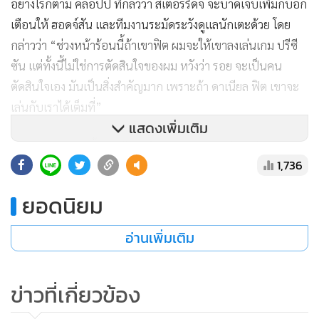
กันท่า “เรือ-ผี” จิ้งจอกเล็งจับ “วาร์
ดี” ต่อสัญญา
2,513
แสดงเพิ่มเติม
อย่าสำออย “คล็อปป์” แนะ “สเต
อร์ริดจ์” เจ็บไม่หนักก็ช่วยกันบ้าง
ข่าวในหมวดล่าสุด
10,720
นิวคาสเซิลฯ ฉีกสัญญา 9 ล้านปอนด์ ตั้ง "ไจส์สเลอ" คุม
1
ทีม 4 ปี
2
พรีเมียร์ลีกทำมีมคนหน้าเหมือน ชี้ "ซานเชซ" ผู้รักษา
3
ประตูเชลซี เหมือน "ดำ เอสโซ่" ดาวร้ายหนังไทย
สวัสดีวิลล่า! แอสตัน วิลล่า เดินทางถึงประเทศไทย
4