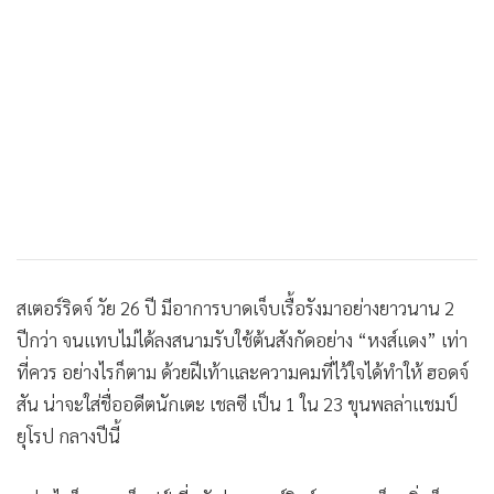
2,594
“ซูอี” ป้อง “สเตอร์ริดจ์” เปล่าเจ็บ
สำออย ย้ำหงส์ดูแลให้ดี
“สเตอร์ริดจ์” ปัดข่าวย้าย ขอเร่งฟิต
ชดเชยเวลาที่หาย
1,481