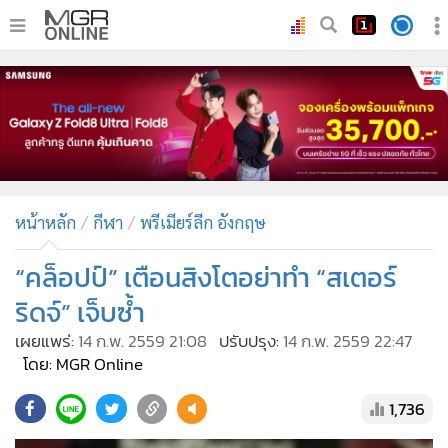
•
หน้าหลัก
•
ทันเหตุการณ์
•
ภาคใต้
•
ภูมิภาค
•
Online Section
หน้าหลัก
กีฬา
พรีเมียร์ลีก อังกฤษ
•
บันเทิง
•
ผู้จัดการรายวัน
“คล็อปป์” เตือนสิงโตอย่าทำ “สเตอร์
•
คอลัมนิสต์
ริดจ์” เจ็บซ้ำ
•
ละคร
เผยแพร่:
14 ก.พ. 2559 21:08
ปรับปรุง:
14 ก.พ. 2559 22:47
•
CbizReview
โดย: MGR Online
•
Cyber BIZ
1,736
•
ผู้จัดกวน