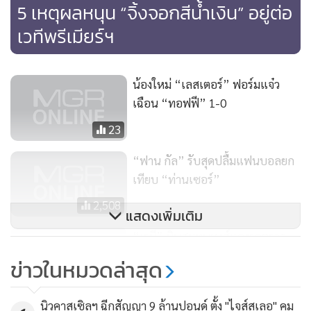
5 เหตุผลหนุน “จิ้งจอกสีน้ำเงิน” อยู่ต่อ
เวทีพรีเมียร์ฯ
น้องใหม่ “เลสเตอร์” ฟอร์มแจ๋ว
เฉือน “ทอฟฟี” 1-0
23
“ฟาน กัล” รับสุดปลื้มแฟนบอลยก
เทียบ “ท่านเซอร์”
2,508
แสดงเพิ่มเติม
7. จอห์น เทอร์รี (เชลซี / 33 ปี)
“เรมี” บินสมทบหงส์แดงรอตรวจ
กัปตันทีมพันธุ์แกร่งของ “สิงห์บลูส์” รายนี้ ไม่เป็นที่สงสัยใน
ร่างกาย
ประสบการณ์แน่นอน ลงสนามให้ต้นสังกัด ในทีมชุดใหญ่ ทุก
ข่าวในหมวดล่าสุด
รายการตั้งแต่ปี 1998 ถึง 622 เกม ได้ชูถ้วยชนะเลิศรายการต่างๆ
1,945
ถึง 14 รายการ ติดทีมชาติอังกฤษมาแล้ว 78 นัด ปัจจุบันก็ยังคง
นิวคาสเซิลฯ ฉีกสัญญา 9 ล้านปอนด์ ตั้ง "ไจส์สเลอ" คุม