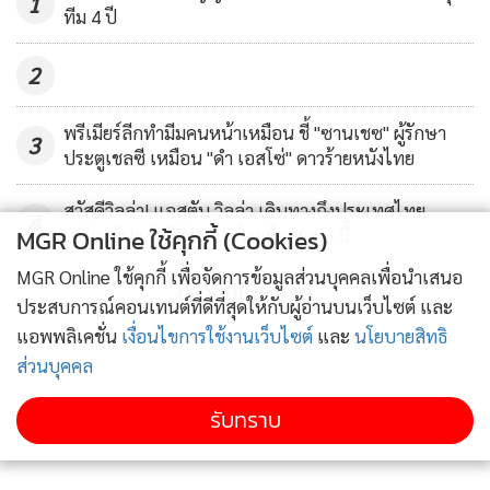
1
ได้รับความไว้วางใจให้เป็นเสาหลัก ให้กับทีมแชมป์ลีกสูงสุด 4
ทีม 4 ปี
สมัยเหมือนเดิม
2
6. สตีเวน เจอร์ราร์ด (ลิเวอร์พูล / 34 ปี)
พรีเมียร์ลีกทำมีมคนหน้าเหมือน ชี้ "ซานเชซ" ผู้รักษา
3
หนึ่งในผู้เล่นที่ดีที่สุดตลอดกาลของ “หงส์แดง” ยังคงวิ่งไล่ลูกบอล
ประตูเชลซี เหมือน "ดำ เอสโซ่" ดาวร้ายหนังไทย
อยู่ในสนามแม้อายุจะปาเข้าไป 34 ปีแล้วก็ตาม อยู่ภายใต้ชายคา
แอนฟิลด์ตั้งแต่ปี 1987 จนได้รับโอกาสติดทีมชุดใหญ่ปี 1998
สวัสดีวิลล่า! แอสตัน วิลล่า เดินทางถึงประเทศไทย
4
MGR Online ใช้คุกกี้ (Cookies)
เตรียมลับแข้งบีจี ปทุม ยูไนเต็ด 4 ส.ค.นี้
ตอนนี้ลงสนามในพรีเมียร์ลีกเป็นฤดูกาลที่ 17 เข้าให้แล้ว แต่เป้า
หมายหลักของอดีตกัปตันทีมชาติอังกฤษ คงหนีไม่พ้นคว้าแชมป์
MGR Online ใช้คุกกี้ เพื่อจัดการข้อมูลส่วนบุคคลเพื่อนำเสนอ
ข่าวอื่นในหมวด
พรีเมียร์ลีกกับยอดทีมแห่งเมอร์ซีย์ไซด์ ให้ได้สักครั้งก่อนเลิกเล่น
ประสบการณ์คอนเทนต์ที่ดีที่สุดให้กับผู้อ่านบนเว็บไซต์ และ
ซึ่งดูแล้วเวลาเหลือน้อยเต็มทน
แอพพลิเคชั่น
เงื่อนไขการใช้งานเว็บไซต์
และ
นโยบายสิทธิ
ส่วนบุคคล
5. ริโอ เฟอร์ดินานด์ (ควีนส์ปาร์ค เรนเจอร์ / 35 ปี)
รับทราบ
ยุติช่วงเวลา 12 ปีอันสวยงามกับแมนเชสเตอร์ ยูไนเต็ด หลังถูก
เซ็นสัญญามาจากลีดส์ ยูไนเต็ด ด้วยค่าตัวที่เป็นสถิติของผู้เล่น