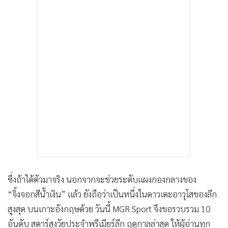
ซึ่งถ้าได้ตัวมาจริง นอกจากจะช่วยระดับแผงกองกลางของ
“จิ้งจอกสีน้ำเงิน” แล้ว ยังถือว่าเป็นหนึ่งในดาวเตะอาวุโสของลีก
สูงสุด บนเกาะอังกฤษด้วย วันนี้ MGR Sport จึงขอรวบรวม 10
อันดับ สตาร์สูงวัยประจำพรีเมียร์ลีก ฤดูกาลล่าสุด ให้ผู้อ่านทุก