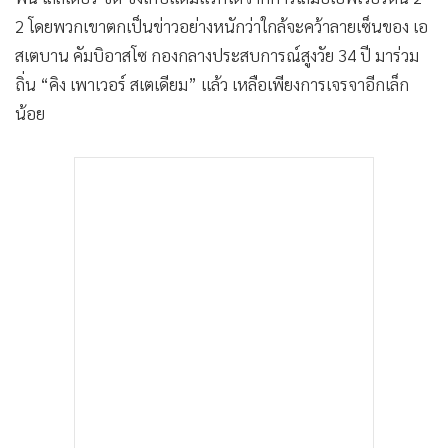
•
เกม
2 โดยพวกเขาตกเป็นข่าวอย่างหนักว่าใกล้จะคว้าลายเซ็นของ เอ
•
วิทยาศาสตร์
สเตบาน คัมบิอาสโซ กองกลางประสบการณ์สูงวัย 34 ปี มาร่วม
•
SMEs
ถิ่น “คิง เพาเวอร์ สเตเดียม” แล้ว เหลือเพียงการเจรจาอีกเล็ก
•
หุ้น
น้อย
•
อินโดจีน
•
กองทุนรวม
•
Celeb Online
•
Factcheck
•
ญี่ปุ่น
•
News1
•
Gotomanager