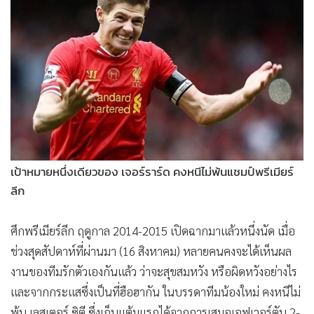
•
Good health & Well-being
•
Green Innovation & SD
•
Management & HR
•
MGR Live
•
Infographic
•
การเมือง
•
ท่องเที่ยว
•
กีฬา
เป้าหมายหนึ่งเดียวของ เจอร์ราร์ด คงหนีไม่พ้นแชมป์พรีเมียร์
•
ต่างประเทศ
ลีก
•
Special Scoop
•
เศรษฐกิจ-ธุรกิจ
ศึกพรีเมียร์ลีก ฤดูกาล 2014-2015 เปิดฉากมาแล้วหนึ่งนัด เมื่อ
•
จีน
ช่วงสุดสัปดาห์ที่ผ่านมา (16 สิงหาคม) หลายคนคงจะได้เห็นผล
•
ชุมชน-คุณภาพชีวิต
งานของทีมรักตัวเองกันแล้ว ว่าจะสุขสมหวัง หรือผิดหวังอย่างไร
•
อาชญากรรม
และจากกระแสซึ่งเป็นที่ฮือฮากัน ในบรรดาทีมน้องใหม่ คงหนีไม่
•
Motoring
พ้น เลสเตอร์ ซิตี ซึ่งเก็บแต้มแรกได้จากการเสมอเอฟเวอร์ตัน 2-