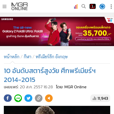
•
หน้าหลัก
•
ทันเหตุการณ์
•
ภาคใต้
•
ภูมิภาค
•
Online Section
หน้าหลัก
กีฬา
พรีเมียร์ลีก อังกฤษ
•
บันเทิง
•
ผู้จัดการรายวัน
10 อันดับสตาร์สูงวัย ศึกพรีเมียร์ฯ
•
คอลัมนิสต์
2014-2015
•
ละคร
เผยแพร่:
20 ส.ค. 2557 16:28
โดย: MGR Online
•
CbizReview
11,943
•
Cyber BIZ
•
ผู้จัดกวน