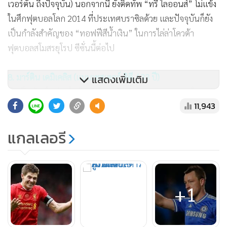
เวอร์ตัน ถึงปัจจุบัน) นอกจากนี้ ยังติดทัพ “ทรี ไลออนส์” โม่แข้ง
ในศึกฟุตบอลโลก 2014 ที่ประเทศบราซิลด้วย และปัจจุบันก็ยัง
เป็นกำลังสำคัญของ “ทอฟฟีสีน้ำเงิน” ในการไล่ล่าโควต้า
ฟุตบอลสโมสรยุโรป ซีซั่นนี้ต่อไป
8. มาร์ติน เดมิเคลิส (แมนเชสเตอร์ ซิตี / 33 ปี)
แสดงเพิ่มเติม
ถือเป็นน้องใหม่สุดในท็อปเท็น หลังเพิ่งย้ายจากมาลากา ในสเปน
11,943
มาร่วมงานกับ “เรือใบสีฟ้า” ฤดูกาลก่อน แต่ที่ผ่านมา
ประสบการณ์แน่น คว้าแชมป์บุนเดสลีกา และเดเอฟเบ โพคาล
แกลเลอรี
ร่วมกับบาเยิร์น มิวนิก อย่างละ 4 สมัย พ่วงรองแชมป์ ยูฟา แชม
เปียนส์ลีก ปี 2009-2010 อีกทั้งยังมีส่วนร่วม พาทีมชาติ
อาร์เจนตินา เข้าถึงรอบชิงฯ เวิลด์ คัพ 2014 อีกด้วย แม้ซีซั่นก่อน
ผลงานส่วนตัวกับทีมแชมป์ลีกสูงสุดอังกฤษ จะไม่ค่อยเวิร์คนัก
+1
แต่ด้วยความเก๋าที่มีแน่นปึ้ก น่าจะอยู่ประคองช่วยทีมได้อีกปี