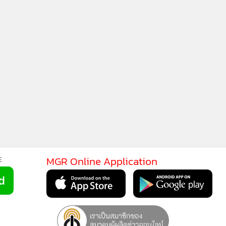
ยอดเยี่ยม
5,765
87
“บลองก์” โชว์นิ่ง “โนไอเดีย”
ชปล.เจอใครก็ได้
1,514
MGR Onli
MGR Online 
ว 4
2
เสนอ ประสบก
เว็บไซต์ แ
นโยบายสิทธ
วอื่นในหมวด