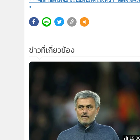
•
อินโดจีน
ฮาซาร์ด ซัดจุดโทษอเวย์โกลให้ เชลซี ก่อนบุกพ่าย เปแอสเช
•
กองทุนรวม
สื่อ ทำให้ถูกจับจ้องตามระเบียบ เนื่องจากมีข่าวว่าจ่าฝูง ลีก 
•
Celeb Online
•
Factcheck
ส่วน โยฮัน กาบาย กองกลาง เปแอสเช ที่ย้ายจาก นิวคาสเซิ
•
ญี่ปุ่น
มกราคมที่ผ่านมา ก็ออกมากระตุ้นให้ต้นสังกัดคว้าตัว ฮาซาร
•
News1
•
Gotomanager
“ถ้าผมเป็นผู้อำนวยการคงเลือก ฮาซาร์ด ที่อยากเห็นมาเล่
แชมป์ เขาคือหนึ่งในผู้เล่นที่ดีที่สุดที่เคยปะทะฝีเท้าด้ว
ครั้งที่สัมผัสบอล” มิดฟิลด์ทีมชาติฝรั่งเศส เผย
* * *คลิก Like เพื่อมาเป็นแฟนเพจของหน้า “MGR SPORT
*