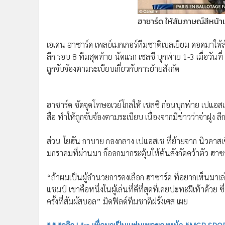
•
Management & HR
•
MGR Live
ฮาซาร์ด ให้สัมภาษณ์สีหน้า
•
Infographic
•
การเมือง
เอเดน ฮาซาร์ด เพลย์เมกเกอร์ทีมชาติเบลเยียม ดอดมาให้สั
ลีก รอบ 8 ทีมสุดท้าย นัดแรก เชลซี บุกพ่าย 1-3 เมื่อวัน
•
ท่องเที่ยว
ถูกจับจ้องตามระเบียบเกี่ยวกับการย้ายสังกัด
•
กีฬา
•
ต่างประเทศ
•
Special Scoop
•
เศรษฐกิจ-ธุรกิจ
•
จีน
•
ชุมชน-คุณภาพชีวิต
•
อาชญากรรม
•
Motoring
•
เกม
•
วิทยาศาสตร์
•
SMEs
•
หุ้น