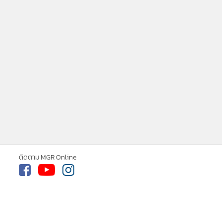
ne ใช้คุกกี้ (Cookies)
ใช้คุกกี้ เพื่อจัดการข้อมูลส่วนบุคคลเพื่อนำ
ารณ์คอนเทนต์ที่ดีที่สุดให้กับผู้อ่านบน
รับทราบ
ละ แอพพลิเคชั่น
เงื่อนไขการใช้งานเว็บไซต์
และ
ิส่วนบุคคล