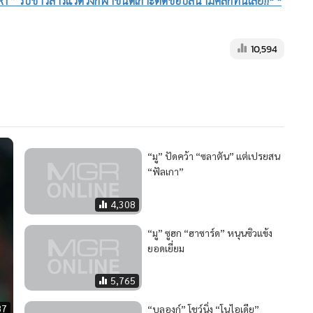
 1-3 หลังเกมได้แลกเสื้อกับแข้งเจ้าถิ่นจากนั้นจึงไปสัมภาษณ์ออก
เอิง ฝรั่งเศส จะทุ่มเงินดึงไปเสริมทัพซัมเมอร์นี้
ล ยูไนเต็ด เมื่อช่วงตลาดซื้อ-ขายนักเตะรอบสองเมื่อเดือน
์ด สู่ถิ่น ปาร์ก เดอส์ แปรงส์ โดยด่วน
นให้ เปแอสเช มากที่สุด คงจะเยี่ยมไม่น้อยและส่งทีมให้ก้าวไปเป็น
ย ซึ่งขณะที่สวมเสื้อ เชลซี เขาสร้างความแตกต่างได้มาก อันตรายทุก
” รับข่าวสารแวดวงกีฬาชนิดเกาะติดขอบสนามคลิกที่นี่เลย!!* *
10,594