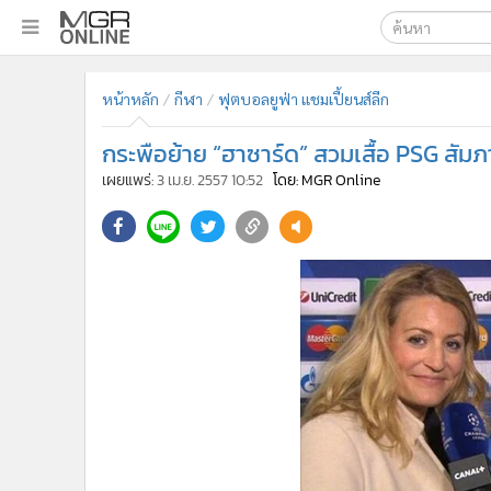
เลือกเครื่องมือท
•
หน้าหลัก
หน้าหลัก
กีฬา
ฟุตบอลยูฟ่า แชมเปี้ยนส์ลีก
ค้นหา
•
ทันเหตุการณ์
Google
•
ภาคใต้
กระพือย้าย “ฮาซาร์ด” สวมเสื้อ PSG สัม
•
ภูมิภาค
MGR Onl
เผยแพร่:
3 เม.ย. 2557 10:52
โดย: MGR Online
•
Online Section
ค้นหาขั
•
บันเทิง
•
ผู้จัดการรายวัน
•
คอลัมนิสต์
•
ละคร
•
CbizReview
•
Cyber BIZ
•
ผู้จัดกวน
•
Good health & Well-being
•
Green Innovation & SD