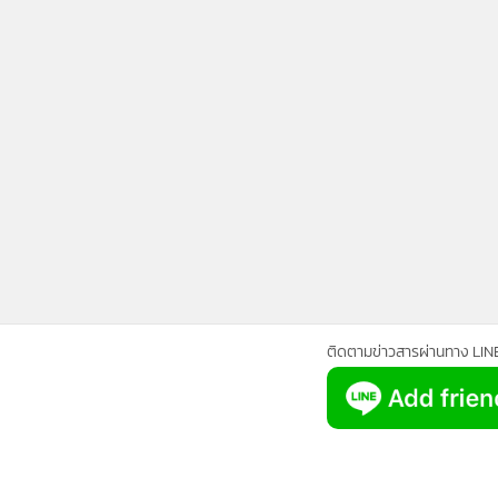
15,0
“มู” โจ๊ก!! กองหลัง “เชลซี” คมกว่ากอง
หน้า
ข่าวในหมวดล่าสุด
AIS ร่วมมือ UC3 คว้าสิทธิ์ถ่ายบอล “ยูฟ่า” 3 รายการ ยา
1
ปี
ข่า