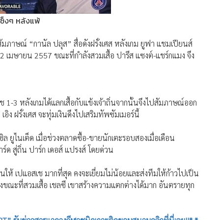
เซ็งๆ หลังแพ้
มภาษณ์ “กานัล ปลุส” สื่อดังฝรั่งเศส หลังเกม ยูฟา แชมเปียนส์
ที่ 2 เมษายน 2557 ขณะที่กำลังสวมเสื้อ ปารีส แซงต์-แชร์กแมง จึง