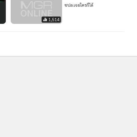
“มู” ปัดคว้า “ซลาตัน” แต่เปรยสน
“ฟัลเกา”
4,308
“มู” ซูฮก “ฮาซาร์ด” หนุนซิวแข้ง