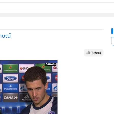
ี่ใช้
ภาษณ์
ine
้นสูง
10,594