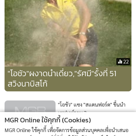
16
อีกแล้ว!"โอชัว"นำร่วมวันแรกสวิงโค
โรน่า
36
แสดงเพิ่มเติม
"โปรเล็ก"นำทัพสวิงไทยล่าแชมป์
ครั้งแรกแดนฟิลิปปินส์
ข่าวในหมวดล่าสุด
13
1
ฟีนิกซ์โกลด์ แบงค็อก จัด “Twilight” หลังบ่าย 3
2
3
เพลสเซ่นวัลเล่ย์มีโปรโมชั่นวันอาทิตย์
MGR Online ใช้คุกกี้ (Cookies)
MGR Online ใช้คุกกี้ เพื่อจัดการข้อมูลส่วนบุคคลเพื่อนำเสนอ
“ภัทรรัตน์” ซิวแชมป์ สิงห์-เอ็นเอสดีเอฟฯ แบบนำรวด
4