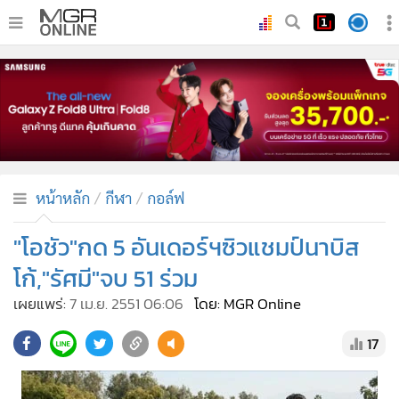
•
หน้าหลัก
•
ทันเหตุการณ์
•
ภาคใต้
•
ภูมิภาค
•
Online Section
หน้าหลัก
กีฬา
กอล์ฟ
•
บันเทิง
•
ผู้จัดการรายวัน
"โอชัว"กด 5 อันเดอร์ฯซิวแชมป์นาบิส
•
คอลัมนิสต์
โก้,"รัศมี"จบ 51 ร่วม
•
ละคร
เผยแพร่:
7 เม.ย. 2551 06:06
โดย: MGR Online
•
CbizReview
17
•
Cyber BIZ
•
ผู้จัดกวน