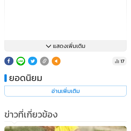
22
"โอชัว"ผงาดนำเดี่ยว,"รัศมี"รั้งที่ 51
สวิงนาบิสโก้
"โอชัว" แซง "สแตนฟอร์ด" ขึ้นนำ
เซฟเวย์รอบ 3