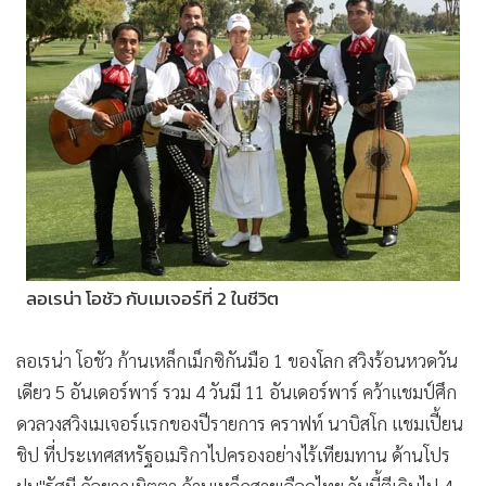
•
Good health & Well-being
•
Green Innovation & SD
•
Management & HR
•
MGR Live
•
Infographic
•
การเมือง
•
ท่องเที่ยว
•
กีฬา
•
ต่างประเทศ
ลอเรน่า โอชัว กับเมเจอร์ที่ 2 ในชีวิต
•
Special Scoop
•
เศรษฐกิจ-ธุรกิจ
ลอเรน่า โอชัว ก้านเหล็กเม็กซิกันมือ 1 ของโลก สวิงร้อนหวดวัน
•
จีน
เดียว 5 อันเดอร์พาร์ รวม 4 วันมี 11 อันเดอร์พาร์ คว้าแชมป์ศึก
•
ชุมชน-คุณภาพชีวิต
ดวลวงสวิงเมเจอร์แรกของปีรายการ คราฟท์ นาบิสโก แชมเปี้ยน
•
อาชญากรรม
ชิป ที่ประเทศสหรัฐอเมริกาไปครองอย่างไร้เทียมทาน ด้านโปร
•
Motoring