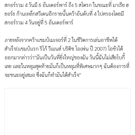
วานนี้, คิม มี ฮุน และชอย นา เยิน
ส่วนอันดับนักกอล์ฟรายอื่นๆที่น่าสนใจมีดังนี้ แครี่ เว็บบ์ ก้าน
เหล็กสาวออสซี่ สกอร์รวม 4 วันมี 1 โอเวอร์พาร์ จบอันดับที่ 13
ร่วม, พอลล่า เครเมอร์ สกอร์รวม 4 วัน เกินไป 4 โอเวอร์พาร์จบ
อันดับที่ 21 ร่วม, มอร์แกน เพรสเซล แชมป์เก่า รวม 4 วันมี 7
โอเวอร์พาร์จบอันดับที่ 38 ร่วม, "โปรฝน"รัศมี กัลยาณมิตตา รวม
แสดงเพิ่มเติม
4 วันมี 10 โอเวอร์พาร์ จบอันดับที่ 51 ร่วม
17
ยอดนิยม
อ่านเพิ่มเติม
ข่าวที่เกี่ยวข้อง