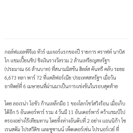
สกอร์รวม 4 วันมี 6 อันเดอร์พาร์ ถึง 5 สโตรก ในขณะที่ มาเรีย ฮ
ยอร์ธ ก้านเหล็กสวีเดนอีกรายนั้นคว้าอันดับที่ 4 ไปครองโดยมี
สกอร์รวม 4 วันอยู่ที่ 5 อันเดอร์พาร์
ภายหลังจากคว้าแชมป์เมเจอร์ที่ 2 ในชีวิตการเล่นอาชีพได้
สำเร็จ(แชมป์แรก ริโก้ วีเมนส์ บริติช โอเพ่น ปี 2007) โอชัวได้
ออกมากล่าวว่า"มันเป็นวันที่ยิ่งใหญ่ของฉัน วันนี้ฉันไม่เสียโบกี้
เลย และในหลุมสุดท้ายมันก็เป็นหลุมที่พิเศษมากๆ ฉันต้องการที่
จะชนะอยู่เสมอ ซึ่งฉันก็ทำมันได้สำเร็จ"
ในขณะที่ ลี ซอน วา ก้านเหล็กสาวเกาหลีใต้วันนี้ทำได้แค่อีเวนท์
พาร์ รวม 4 วันมี 4 อันเดอร์พาร์ จบในอันดับที่ 5 ส่วนอันดับที่ 6
นั้น 3 สวิงสาวเกาหลีใต้ต่างทำสกอร์รวม 4 วันกันได้ 3 อันเดอร์
พาร์เท่ากัน ประกอบด้วย ฮาน ฮี วอน ที่รั้งอยู่ในอันดับที่ 2 เมื่อ