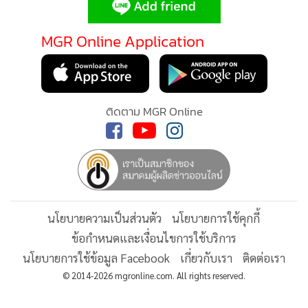
•
Good health & Well-being
•
Green Innovation & SD
MGR Online Application
•
Management & HR
•
MGR Live
•
Infographic
•
การเมือง
ติดตาม MGR Online
•
ท่องเที่ยว
•
กีฬา
•
ต่างประเทศ
•
Special Scoop
•
เศรษฐกิจ-ธุรกิจ
นโยบายความเป็นส่วนตัว
นโยบายการใช้คุกกี้
•
จีน
ข้อกำหนดและเงื่อนไขการใช้บริการ
•
ชุมชน-คุณภาพชีวิต
นโยบายการใช้ข้อมูล Facebook
เกี่ยวกับเรา
ติดต่อเรา
•
อาชญากรรม
© 2014-2026 mgronline.com. All rights reserved.
•
Motoring