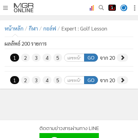
•
หน้าหลัก
หน้าหลัก
กีฬา
กอล์ฟ
Expert : Golf Lesson
•
ทันเหตุการณ์
•
ภาคใต้
ผลลัพธ์ 200 รายการ
•
ภูมิภาค
GO
1
2
3
4
5
จาก 20
•
Online Section
•
บันเทิง
GO
1
2
3
4
5
จาก 20
•
ผู้จัดการรายวัน
•
คอลัมนิสต์
•
ละคร
•
CbizReview
•
Cyber BIZ
ติดตามข่าวสารผ่านทาง LINE
•
ผู้จัดกวน