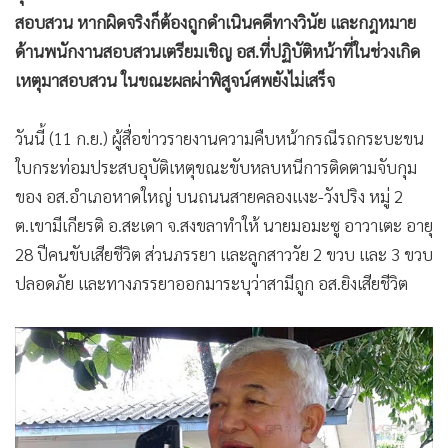
•
เกม
สอบสวน หากผิดจริงก็ต้องถูกดำเนินคดีทางวินัย และกฎหมาย
•
วิทยาศาสตร์
ด้านพนักงานสอบสวนเตรียมเชิญ อส.ที่ปฏิบัติหน้าที่ในช่วงเกิด
•
SMEs
เหตุมาสอบสวน ในขณะผลผ่าพิสูจน์ศพยังไม่เสร็จ
•
หุ้น
วันนี้ (11 ก.ย.) ผู้สื่อข่าวรายงานความคืบหน้ากรณีรถกระบะขน
•
อินโดจีน
ใบกระท่อมประสบอุบัติเหตุขณะขับหลบหนีการติดตามจับกุม
•
กองทุนรวม
ของ อส.อำเภอหาดใหญ่ บนถนนสายคลองแงะ-วังปริง หมู่ 2
•
Celeb Online
ต.เขามีเกียรติ อ.สะเดา จ.สงขลาทำให้ นายมอมะซู อาวาเตะ อายุ
•
Factcheck
28 ปีคนขับเสียชีวิต ส่วนภรรยา และลูกสาววัย 2 ขวบ และ 3 ขวบ
•
ญี่ปุ่น
ปลอดภัย และทางภรรยาออกมาระบุว่าสามีถูก อส.ยิงเสียชีวิต
•
News1
•
Gotomanager