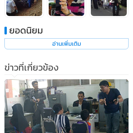
ยอดนิยม
อ่านเพิ่มเติม
ข่าวที่เกี่ยวข้อง
นายอำเภอหาดใหญ่ กล่าวยืนยันว่า การปฏิบัติหน้าที่ของ อส.ทุก
นายตั้งใจทำหน้าที่ในการดูแลรักษาความสงบเรียบร้อยทั้งด้าน
ความมั่นคง และยาเสพติด แต่จากพฤติกรรมของรถกระบะคันดัง
กล่าวซึ่งเมื่อมาถึงจุดตรวจได้ขับรถหลบหนี และป้ายทะเบียนเป็น
ป้าย จ.นราธิวาส รวมทั้งเวลาย่ำรุ่ง ทุกอย่างจึงทำให้เกิดข้อสงสัย
ได้ว่าผิดปกติทั้งพฤติกรรม สภาพรถ และช่วงเวลาเกิดเหตุ และ