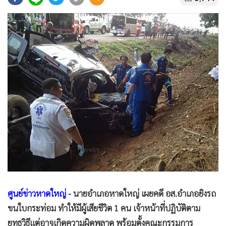
•
Good health & Well-being
•
Green Innovation & SD
•
Management & HR
•
MGR Live
•
Infographic
•
การเมือง
•
ท่องเที่ยว
•
กีฬา
•
ต่างประเทศ
•
Special Scoop
•
เศรษฐกิจ-ธุรกิจ
•
จีน
•
ชุมชน-คุณภาพชีวิต
ศูนย์ข่าวหาดใหญ่ -
นายอำเภอหาดใหญ่ เผยคดี อส.อำเภอยิงรถ
•
อาชญากรรม
ขนใบกระท่อม ทำให้มีผู้เสียชีวิต 1 คน เจ้าหน้าที่ปฏิบัติตาม
•
Motoring
ยุทธวิธีแต่อาจเกิดความผิดพลาด พร้อมตั้งคณะกรรมการ