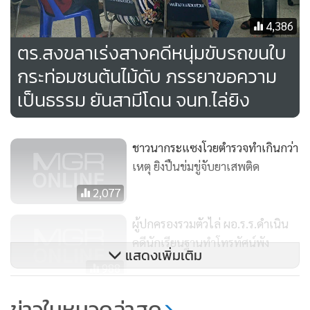
ไม่มีใครทราบว่าภายในรถมีใครบ้าง จึงได้ติดตามจับกุมตามยุทธิ
4,386
วิธีโดยการยิงล้อแต่วิถีการยิงซึ่งอยู่บนท้ายรถกระบะอาจจะเกิด
ตร.สงขลาเร่งสางคดีหนุ่มขับรถขนใบ
ความผิดพลาดขึ้นได้เพราะรถกระบะคันนี้ก็พยายามปาดหน้ารถ
กระท่อมชนต้นไม้ดับ ภรรยาขอความ
ของเจ้าหน้าที่ด้วย
เป็นธรรม ยันสามีโดน จนท.ไล่ยิง
ชาวนากระแซงโวยตำรวจทำเกินกว่า
เหตุ ยิงปืนข่มขู่จับยาเสพติด
2,077
ผู้ปกครองรวมตัวไล่ ผอ.ร.ร.ดำเนิน
คดีนักเรียนฐานทำโทรทัศน์พัง
แสดงเพิ่มเติม
988
พ่อโจ๋ขี่ จยย.โดนจราจรตบคว่ำ รับ
ข่าวในหมวดล่าสุด