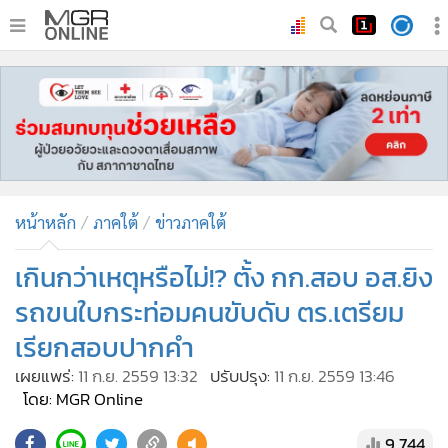
•
หน้าหลัก
•
ทันเหตุการณ์
•
ภาคใต้
•
ภูมิภาค
•
Online Section
หน้าหลัก
ภาคใต้
ข่าวภาคใต้
•
บันเทิง
•
ผู้จัดการรายวัน
เกินกว่าเหตุหรือไม่!? ตั้ง กก.สอบ อส.ยิง
•
คอลัมนิสต์
รถขนใบกระท่อมคนขับดับ ตร.เตรียม
•
ละคร
เรียกสอบปากคำ
•
CbizReview
เผยแพร่:
11 ก.ย. 2559 13:32
ปรับปรุง:
11 ก.ย. 2559 13:46
•
Cyber BIZ
โดย: MGR Online
•
ผู้จัดกวน
9,744