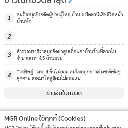
เบรกไม่ทันขณะ จนท.ให้หยุด จึงชน
เข้ากับมือจนล้ม
1,382
คนร้ายบุกยิงอดีตผู้ช่วยผู้ใหญ่บ้าน จ.ปัตตานีเสียชีวิตหน้า
นายทวีวุฒิ ยังกล่าวอีกว่า เส้นทางสายบ้านควนเนียง-คูนายสังข์
1
บ้านพัก
พื้นที่หมู่ 3 ต.ทุ่งลุง ที่เชื่อมต่อกับอำเภอจะนะ และเจ้าหน้าที่ อส.
และกำนัน ผู้ใหญ่บ้านไปตั้งด่านตรวจ เป็นหนึ่งในเส้นทางสาย
2
รองด้านความมั่นคงที่มีการตั้งด่านตรวจอย่างเข้มงวด โดยเฉพาะ
ในระยะนี้ซึ่งมีการแจ้งเตือนให้เฝ้าระวังการก่อเหตุความไม่สงบใน
ตำรวจนราธิวาสบุกยึดยาสูบเถื่อนคาบ้านร้างที่ตากใบ
3
จำนวนกว่า 4.5 ล้านมวน
พื้นที่อำเภอหาดใหญ่ เพราะเหตุระเบิดที่ผ่านมา ถูกใช้เป็นเส้น
ทางในการเข้าออกก่อเหตุของคนร้าย รวมทั้งเป็นเส้นทางที่มักจะ
“วรศิษฎ์” มท. 4 ลั่นไม่ยอม คนไทยถูกชาวต่างชาติข่มขู่
4
มีการลำเลียงยาเสพติด โดยเฉพาะใบกระท่อมจากชายแดน
คุกคาม ลองมาไล่ดูสิผมไม่ยอมแน่
สงขลาลง 3 จังหวัดชายแดนภาคใต้
ข่าวอื่นในหมวด
ซึ่งตลอดสัปดาห์ที่ผ่านมา อส.อำเภอหาดใหญ่ จับได้รวม 4 คัน
นับพันกิโลกรัม ในวันเกิดเหตุก็เช่นเดียวกันเป็นเหตุการณ์เฉพาะ
หน้าที่คนร้ายพยายามหลบหนี เจ้าหน้าที่จึงต้องไล่ติดตามจับกุม
MGR Online ใช้คุกกี้ (Cookies)
เพราะไม่มีใครรู้ว่าในรถจะมีใบกระท่อม หรือมีวัตถุต้องสงสัย
MGR Online ใช้คุกกี้ เพื่อจัดการข้อมูลส่วนบุคคลเพื่อนำเสนอ