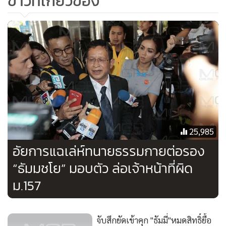
ข่าวที่เกี่ยวข้อง
มาเร็ว จึงชนเข้ากับมือของเจ้าหน้าที่แล้วล้มลงไป ซึ่งทางเจ้า
หน้าที่ตำรวจต้องขอโทษคุณพ่อของน้อง และทางคุณพ่อเองก็
ขอโทษด้วยเช่นกัน ซึ่งในวันนี้คุณพ่อเป็นคนนัดสื่อมวลชนให้มา
ฟังการชี้แจง ในเบื้องต้นเปรียบเทียบปรับฐานเลี่ยงภาษี เป็นเงิน
100 บาท
พ.ต.อ.จิณวัตร กล่าวอีกว่า เรื่องดังกล่าวคุณพ่อและน้อง ก็ยืนยัน
ว่า ไม่ได้อัปโหลดคลิป ซึ่งจริง ๆ แล้วเหตุเกิดตั้งแต่วันที่ 30 มิ.ย.
ซึ่งน้องก็ไม่ได้ติดใจ และเชื่อว่า ตนเองเป็นคนผิด ส่วนคลิปดัง
25,985
กล่าวได้มีการเผยแพร่วันที่ 1 ก.ค. ซึ่งหลังจากนี้ จะต้องดูว่าผู้ที่อยู่
อัยการแฉเล่ห์ทนายธรรมกายต่อรอง
ในเหตุการณ์ตรงนั้น ถ้ามีความผิดทางกฎหมายก็ต้องให้ฝ่าย
“ธัมมชโย” มอบตัว ล่อเจ้าหน้าที่ผิด
สืบสวนเป็นผู้พิจารณา
ม.157
จับสึกยัดเข้าคุก "ธัมมี่"หมดสิทธิ์ยื้อ