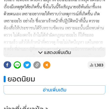
เรื่องมีเหตุสุดวิสัยเกิดขึ้น ซึ่งในวันนี้จึงเชิญนายอธิพันธ์มาชี้แจง
ด้วยตนเอง เพราะอยากจะให้ทราบว่าเหตุการณ์ที่เกิดขึ้น เกิด
เพราะอะไร อย่างไร ซึ่งเวลาเจ้าหน้าที่ปฏิบัติหน้าที่นั้น ควรจะ
ต้องสื่อให้ประชาชนได้รับทราบชัดเจน เพราะฉะนั้นเมื่อพบด่าน
ตรวจ ไม่ต้องตกใจ ถ้าไม่ได้ทำผิดกฎหมายอะไร ก็ให้ชะลอ
ความเร็ว แล้วให้เจ้าหน้าที่ตรวจดู ก็จะไม่เกิดปัญหา แต่ในหลาย
ๆ ครั้ง ที่ผ่านมา ผู้ที่พบด่านตรวจส่วนมาก จะมีอาการตกใจ หรือ
แสดงเพิ่มเติม
มีสิ่งผิดกฎหมายอยู่ในครอบครอง อาจจะเกิดเหตุการณ์ไม่คาด
คิด แต่ยืนยันว่า ตำรวจนครบาลทุกนาย ปฏิบัติหน้าที่ด้วยความ
1,383
มุ่งมั่น ตั้งใจและยึดหลักอ่อนโยน สุภาพเป็นหลัก หรืออาจจะมี
ยอดนิยม
เหตุการณ์การใช้อารมณ์ไปบ้าง ก็ต้องขออภัย
อ่านเพิ่มเติม
ด้าน พ.ต.อ.จิณวัตร กล่าวว่า ด่านดังกล่าวเป็นด่านตรวจนักเรียน
ที่จะไปก่อเหตุตีกัน และในช่วงที่เกิดเหตุ รถจักรยานยนต์ขับผ่าน
เจ้าหน้าที่คนที่ 1 2 3 ส่วนคนที่ 4 ยกมือให้หยุด แต่ด้วยความที่รถ