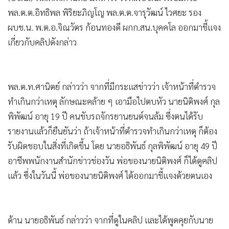
พล.ต.ต.อิทธิพล พิริยะภิญโญ พล.ต.ต.จารุวัฒน์ ไวศยะ รอง
ผบช.น. พ.ต.อ.จิณวัตร ก้อนทองดี ผกก.สน.บุคคโล ออกมาชี้แจง
เกี่ยวกับคลิปดังกล่าว
พล.ต.ท.ศานิตย์ กล่าวว่า จากที่มีกระแสข่าวว่า เจ้าหน้าที่ตำรวจ
ทำเกินกว่าเหตุ ลักษณะคล้าย ๆ เอามือไปตบหัว นายนิติพงศ์ กุล
พิพัฒน์ อายุ 19 ปี คนขับรถจักรยานยนต์จนล้ม ซึ่งตนได้รับ
รายงานแล้วก็ยืนยันว่า ถ้าเจ้าหน้าที่ตำรวจทำเกินกว่าเหตุ ก็ต้อง
รับผิดชอบในสิ่งที่เกิดขึ้น โดย นายอธิพันธ์ กุลพิพัฒน์ อายุ 49 ปี
อาชีพพนักงานสำนักข่าวช่องวัน พ่อของนายนิติพงศ์ ก็ได้ดูคลิป
แล้ว ซึ่งในวันนี้ พ่อของนายนิติพงศ์ ได้ออกมาชี้แจงด้วยตนเอง
ด้าน นายอธิพันธ์ กล่าวว่า จากที่ดูในคลิป และได้พูดคุยกับนาย