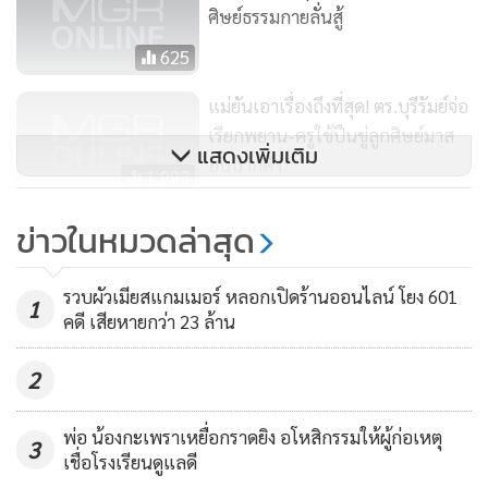
ศิษย์ธรรมกายลั่นสู้
625
แม่ยันเอาเรื่องถึงที่สุด! ตร.บุรีรัมย์จ่อ
เรียกพยาน-ครูใช้ปืนขู่ลูกศิษย์มาส
แสดงเพิ่มเติม
อบปากคำ
1,993
ถึงกับต้องฆ่า?! ยิงกอริลลาพันธุ์หา
ข่าวในหมวดล่าสุด
ยากเพื่อช่วยเด็กตกกรง!!
10,012
รวบผัวเมียสแกมเมอร์ หลอกเปิดร้านออนไลน์ โยง 601
1
คดี เสียหายกว่า 23 ล้าน
2
พ่อ น้องกะเพราเหยื่อกราดยิง อโหสิกรรมให้ผู้ก่อเหตุ
3
เชื่อโรงเรียนดูแลดี