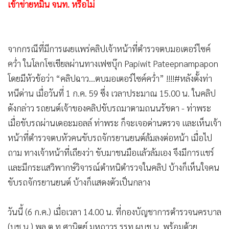
เข้าข่ายหมิ่น จนท. หรือไม่
•
เกม
•
วิทยาศาสตร์
•
SMEs
จากกรณีที่มีการเผยแพร่คลิปเจ้าหน้าที่ตำรวจตบมอเตอร์ไซค์
•
หุ้น
คว่ำ ในโลกโซเชียลผ่านทางเฟซบุ๊ก Papiwit Pateepnampapon
•
อินโดจีน
โดยมีหัวข้อว่า “คลิปฉาว...ตบมอเตอร์ไซค์คว่ำ” !!!!#หลังตั้งท่า
•
กองทุนรวม
หนีด่าน เมื่อวันที่ 1 ก.ค. 59 ซึ่ง เวลาประมาณ 15.00 น. ในคลิป
•
Celeb Online
ดังกล่าว รถยนต์เจ้าของคลิปขับรถมาตามถนนรัชดา - ท่าพระ
•
Factcheck
เมื่อขับรถผ่านเดอะมอลล์ ท่าพระ ก็จะเจอด่านตรวจ และเห็นเจ้า
•
ญี่ปุ่น
หน้าที่ตำรวจตบหัวคนขับรถจักรยานยนต์ล้มลงต่อหน้า เมื่อไป
•
News1
ถาม ทางเจ้าหน้าที่เถียงว่า ขับมาชนมือแล้วล้มเอง จึงมีการแชร์
และมีกระแสวิพากษ์วิจารณ์ตำหนิตำรวจในคลิป บ้างก็เห็นใจคน
•
Gotomanager
ขับรถจักรยานยนต์ บ้างก็แสดงตัวเป็นกลาง
วันนี้ (6 ก.ค.) เมื่อเวลา 14.00 น. ที่กองบัญชาการตำรวจนครบาล
(บช.น.) พล.ต.ท.ศานิตย์ มหถาวร รรท.ผบช.น. พร้อมด้วย