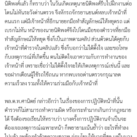
นิติพงศ์แล้ว ก็ทราบว่า ในวันเกิดเหตุนายนิติพงศ์รีบไปฝึกงานต่อ
โดนไม่ทันระวังด่านตรวจ จึงหักรถจักรยานยนต์หลบเจ้าหน้าที่
คนแรก แต่มีเจ้าหน้าที่อีกนายยกมือทำสัญลักษณ์ให้หยุดรถ แต่
เบรกไม่ทัน หน้าของนายนิติพงศ์จึงไปโดนมือของตำรวจที่ยกมือ
ทำสัญลักษณ์ให้หยุด ซึ่งก็เป็นภาพตามคลิป ส่วนตัวตนได้คุยกับ
เจ้าหน้าที่ตำรวจในคลิปแล้ว ซึ่งก็บอกว่าไม่ได้ตั้งใจ และขอโทษ
กับเหตุการณ์ที่เกิดขึ้น ตนไม่ติดใจเอาความกับการทำงานของ
เจ้าหน้าที่ เพราะเชื่อว่าไม่ได้ตั้งใจจะให้เกิดเหตุการณ์เช่นนี้ และ
ขอฝากเตือนผู้ใช้รถใช้ถนน หากพบเจอด่านตรวจกรุณาลด
ความเร็วลง รวมทั้งให้ความร่วมมือกับเจ้าหน้าที่
พล.ต.ท.ศานิตย์ กล่าวอีกว่า ในเรื่องของการปฏิบัติหน้าที่นั้น
ตำรวจก็ไม่สามารถทำความผิด หรือกระทำมากเกินกว่ากฎหมาย
ได้ จึงต้องขอเรียนให้ทราบว่า บางครั้งการปฏิบัติงานจำเป็นจะ
ต้องเจอเหตุการณ์เฉพาะหน้า ก็พยายามเน้นย้ำว่า อะไรที่ทำลง
ไปแล้ว จะต้องทำด้วยความสุภาพ อ่อนโยนให้มากที่สุด แต่ในบาง