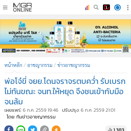
•
หน้าหลัก
•
ทันเหตุการณ์
•
ภาคใต้
•
ภูมิภาค
•
Online Section
หน้าหลัก
อาชญากรรม
ข่าวอาชญากรรม
•
บันเทิง
•
ผู้จัดการรายวัน
พ่อโจ๋ขี่ จยย.โดนจราจรตบคว่ำ รับเบรก
•
คอลัมนิสต์
ไม่ทันขณะ จนท.ให้หยุด จึงชนเข้ากับมือ
•
ละคร
จนล้ม
•
CbizReview
เผยแพร่:
6 ก.ค. 2559 19:46
ปรับปรุง:
6 ก.ค. 2559 21:01
•
Cyber BIZ
โดย: ทีมข่าวอาชญากรรม
•
ผู้จัดกวน
1,383