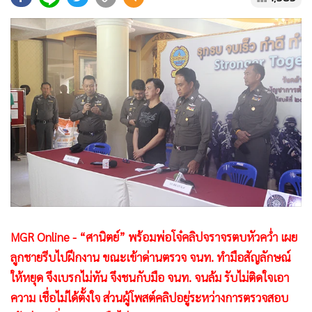
•
Good health & Well-being
•
Green Innovation & SD
•
Management & HR
•
MGR Live
•
Infographic
•
การเมือง
•
ท่องเที่ยว
•
กีฬา
•
ต่างประเทศ
•
Special Scoop
•
เศรษฐกิจ-ธุรกิจ
MGR Online - “ศานิตย์” พร้อมพ่อโจ๋คลิปจราจรตบหัวคว่ำ เผย
•
จีน
ลูกชายรีบไปฝึกงาน ขณะเข้าด่านตรวจ จนท. ทำมือสัญลักษณ์
•
ชุมชน-คุณภาพชีวิต
ให้หยุด จึงเบรกไม่ทัน จึงชนกับมือ จนท. จนล้ม รับไม่ติดใจเอา
•
อาชญากรรม
ความ เชื่อไม่ได้ตั้งใจ ส่วนผู้โพสต์คลิปอยู่ระหว่างการตรวจสอบ
•
Motoring