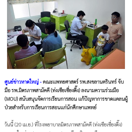
•
Good health & Well-being
•
Green Innovation & SD
•
Management & HR
•
MGR Live
•
Infographic
•
การเมือง
•
ท่องเที่ยว
•
กีฬา
•
ต่างประเทศ
ศูนย์ข่าวหาดใหญ่ -
คณะแพทยศาสตร์ รพ.สงขลานครินทร์ จับ
•
Special Scoop
มือ รพ.มิตรภาพสามัคคี (ท่งเซียเซี่ยงตึ๊ง) ลงนามความร่วมมือ
•
เศรษฐกิจ-ธุรกิจ
(MOU) สนับสนุนจัดการเรียนการสอน แก้ปัญหาการขาดแคลนผู้
•
จีน
ป่วยสำหรับการเรียนการสอนแก่นักศึกษาแพทย์
•
ชุมชน-คุณภาพชีวิต
•
อาชญากรรม
วันนี้ (20 เม.ย.) ที่โรงพยาบาลมิตรภาพสามัคคี (ท่งเซียเซี่ยงตึ๊ง)
•
Motoring