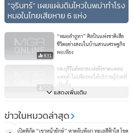
“จุรินทร์” เผยแผ่นดินไหวในพม่าทำโรง
หมอในไทยเสียหาย 6 แห่ง
“หมอลำถูทา” ศิลปินแห่งชาติเสีย
ชีวิตอย่างสงบในบ้านสวนเศรษฐกิจ
พอเพียง
831
รพ.บุรีรัมย์หลายแห่งยังขาดแคลน
แพทย์-ไม่เพียงพอให้บริการผู้ป่วยที่
เพิ่มขึ้น
529
แสดงเพิ่มเติม
เครือข่ายผู้เสียหายทางการแพทย์
นอนประท้วง หลัง พ.ร.บ.คุ้มครองผู้
ข่าวในหมวดล่าสุด
ป่วยไม่เข้าสภา
163
เปิดพิกัด “เขาหน้ายักษ์” หาดลับพังงา ทะเลสีฟ้าใส โขด