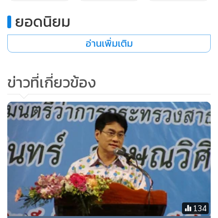
โดยในระยะแรกตกลงให้มีการเรียนการสอน ณ คลินิกเด็ก ของ
โรงพยาบาลมิตรภาพสามัคคี ซึ่งทางคณะแพทยศาสตร์
ยอดนิยม
มหาวิทยาลัยสงขลานครินทร์ ได้จัดนักศึกษาแพทย์มาตรวจรักษา
อ่านเพิ่มเติม
ผู้ป่วยภายใต้การควบคุมของอาจารย์แพทย์อย่างใกล้ชิดตาม
ตารางการเรียนการสอน โดยทางโรงพยาบาลมิตรภาพสามัคคี
เป็นผู้คัดกรองผู้ป่วยที่เหมาะสมกับการเรียนการสอนดังกล่าว ซึ่ง
ข่าวที่เกี่ยวข้อง
ความร่วมมือครั้งนี้จะนำไปสู่การผลิตแพทย์ที่มีคุณภาพเพื่อตอบ
สนองความต้องการของประเทศโดยเฉพาะในพื้นที่ภาคใต้ต่อไป
ในอนาคต
ขณะที่ นายวันชัย ลีละศิธร ประธานมูลนิธิมิตรภาพสามัคคี (ท่ง
เซียเซี่ยงตึ๊ง) กล่าวว่า
นับว่าเป็นเกียรติอย่างยิ่งที่ทางโรงพยาบาล
สงขลานครินทร์ เลือกโรงพยาบาลมิตรภาพสามัคคี (ท่งเซียเซี่ยง
ตึ๊ง) เป็นส่วนหนึ่งในความร่วมมือดังกล่าว หวังว่าความร่วมมือของ
เราทั้งสองฝ่ายจะดำเนินไปด้วยดี และประสบความสำเร็จตามเป้า
134
หมายของความร่วมมือข้อตกลงในครั้งนี้