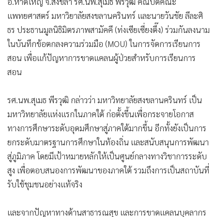
อ.หาดใหญ่ จ.สงขลา รศ.นพ.สุเมธ พีรวุฒิ คณบดีคณะ
•
เกม
แพทยศาสตร์ มหาวิยาลัยสงขลานครินทร์ และนายวันชัย ลีละศิ
•
วิทยาศาสตร์
ธร ประธานมูลนิธิมิตรภาพสามัคคี (ท่งเซียเซี่ยงตึ๊ง) ร่วมกันลงนาม
•
SMEs
ในบันทึกข้อตกลงความร่วมมือ (MOU) ในการจัดการเรียนการ
•
หุ้น
สอน เพื่อแก้ปัญหาการขาดแคลนผู้ป่วยสำหรับการเรียนการ
•
อินโดจีน
สอน
•
กองทุนรวม
•
Celeb Online
รศ.นพ.สุเมธ พีรวุฒิ กล่าวว่า มหาวิทยาลัยสงขลานครินทร์ เป็น
•
Factcheck
มหาวิทยาลัยแห่งแรกในภาคใต้ ก่อตั้งขึ้นเพื่อกระจายโอกาส
ทางการศึกษาระดับอุดมศึกษาสู่ภาคใต้มากขึ้น อีกทั้งยังเป็นการ
•
ญี่ปุ่น
ยกระดับมาตรฐานการศึกษาในท้องถิ่น และสนับสนุนการพัฒนา
•
News1
สู่ภูมิภาค โดยมีเป้าหมายหลักให้เป็นศูนย์กลางทางวิชาการระดับ
•
Gotomanager
สูง เพื่อตอบสนองการพัฒนาของภาคใต้ รวมถึงการเป็นสถาบันที่
รับใช้ชุมชนอย่างแท้จริง
และจากปัญหาทางด้านสาธารณสุข และการขาดแคลนบุคลากร