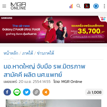
•
หน้าหลัก
•
ทันเหตุการณ์
•
ภาคใต้
•
ภูมิภาค
•
Online Section
หน้าหลัก
ภาคใต้
ข่าวภาคใต้
•
บันเทิง
•
ผู้จัดการรายวัน
มอ.หาดใหญ่ จับมือ รพ.มิตรภาพ
•
คอลัมนิสต์
สามัคคี ผลิต นศ.แพทย์
•
ละคร
เผยแพร่:
20 เม.ย. 2554 14:55
โดย: MGR Online
•
CbizReview
1,008
•
Cyber BIZ
•
ผู้จัดกวน