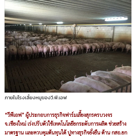
•
Good health & Well-being
•
Green Innovation & SD
•
Management & HR
•
MGR Live
•
Infographic
•
การเมือง
•
ท่องเที่ยว
•
กีฬา
•
ต่างประเทศ
•
Special Scoop
•
เศรษฐกิจ-ธุรกิจ
ภายในโรงเลี้ยงหมูของวี.พี.เอฟ
•
จีน
•
ชุมชน-คุณภาพชีวิต
“วีพีเอฟ” ผู้ประกอบการธุรกิจฟาร์มเลี้ยงสุกรครบวงจร
•
อาชญากรรม
จ.เชียงใหม่ เร่งปรับตัวใช้เทคโนโลยียกระดับการผลิต ช่วยสร้าง
•
Motoring
มาตรฐาน และควบคุมต้นทุนได้ ปูทางธุรกิจยั่งยืน ด้าน กสอ.ยก