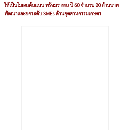
•
เกม
ให้เป็นโมเดลต้นแบบ พร้อมวางงบ ปี 60 จำนวน 80 ล้านบาท
พัฒนาและยกระดับ SMEs ด้านอุตสาหกรรมเกษตร
•
วิทยาศาสตร์
•
SMEs
•
หุ้น
•
อินโดจีน
•
กองทุนรวม
•
Celeb Online
•
Factcheck
•
ญี่ปุ่น
•
News1
•
Gotomanager