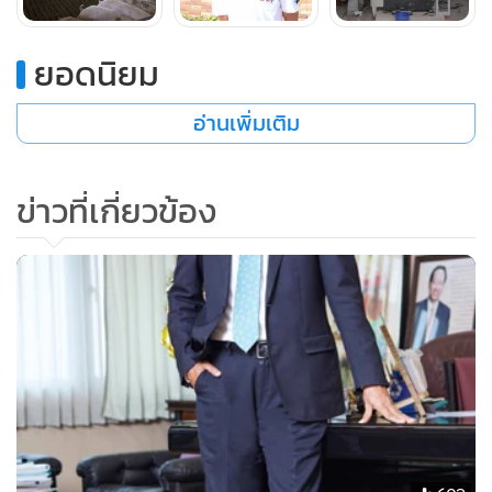
ช่องลมเพื่อกำจัดและลดกลิ่นไม่พึงประสงค์ ระบบการจัดการโรง
เรือน ระบบก๊าซชีวภาพและไฟฟ้า ระบบข้อมูลและสารสนเทศ
ยอดนิยม
ยิ่งไปกว่านั้นบริษัทฯ ยังเพิ่มมูลค่าให้แก่สินค้าด้วยการพัฒนา
ควบคู่ไปกับอุตสาหกรรมอาหารแปรรูป พร้อมทั้งการขยายช่อง
อ่านเพิ่มเติม
ทางการค้าด้วยการสร้างศูนย์การค้าปลีก และร้านอาหารแบบ
ครบวงจร ซึ่งในอนาคตจะสามารถพัฒนาไปสู่อุตสาหกรรมขนาด
ข่าวที่เกี่ยวข้อง
ใหญ่ และการเป็นอุตสาหกรรมด้านการบริการ โดยการปรับตัว
ในหลายๆ ด้านดังกล่าวนี้จะช่วยให้ธุรกิจเติบโตได้อย่างมั่นคงและ
ยั่งยืน