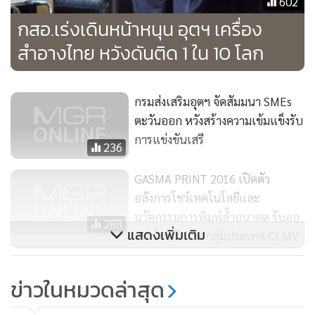
602
กสอ.เร่งเดินหน้าหนุน อุตฯ เครื่อง
สำอางไทย หวังดันติด 1 ใน 10 โลก
กรมส่งเสริมอุตฯ จัดสัมมนา SMEs
ตะวันออก หวังสร้างความเข้มแข็งรับ
การแข่งขันเสรี
236
GASMA PRINT 2016 เปิดตัว
อลังการโชว์เทคโนโลยีและ
นวัตกรรมการพิมพ์ล้ำอนาคต รับออ
288
แสดงเพิ่มเติม
เดอร์ทะลักจากกลุ่มประเทศ CLMV
ก.อุตฯ รุกยุทธศาสตร์เชิงพื้นที่ ดัน
ข่าวในหมวดล่าสุด
SME 4.0 ประเดิมตะวันออกแห่ง
แรก
436