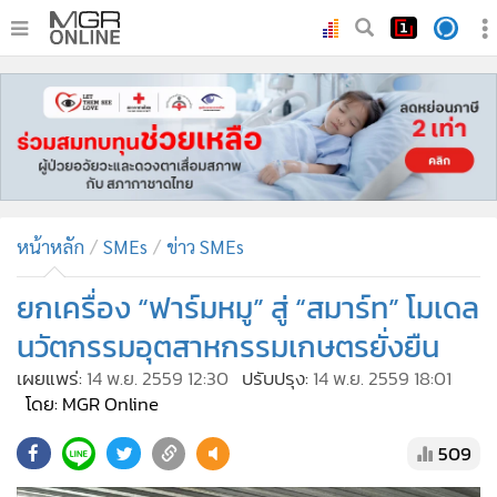
•
หน้าหลัก
•
ทันเหตุการณ์
•
ภาคใต้
•
ภูมิภาค
•
Online Section
หน้าหลัก
SMEs
ข่าว SMEs
•
บันเทิง
•
ผู้จัดการรายวัน
ยกเครื่อง “ฟาร์มหมู” สู่ “สมาร์ท” โมเดล
•
คอลัมนิสต์
นวัตกรรมอุตสาหกรรมเกษตรยั่งยืน
•
ละคร
เผยแพร่:
14 พ.ย. 2559 12:30
ปรับปรุง:
14 พ.ย. 2559 18:01
•
CbizReview
โดย: MGR Online
•
Cyber BIZ
509
•
ผู้จัดกวน