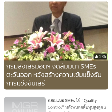
236
กรมส่งเสริมอุตฯ จัดสัมมนา SMEs
ตะวันออก หวังสร้างความเข้มแข็งรับ
การแข่งขันเสรี
ทั้งนี้ รูปแบบการส่งเสริมและพัฒนากลุ่ม Startup ประกอบด้วย
1) การเข้าถึงแหล่งเงินทุน ด้วยการจัดให้มีกิจกรรมนำเสนอแผน
ธุรกิจของผู้ประกอบการ (Pitching) เพื่อแสวงหาโอกาสทางการ
กสอ.แนะ SMEs ใช้ “Quality
เงินและการเข้าถึงแหล่งเงินทุน 2) การสร้างผู้ประกอบการราย
Control” หลังพบลดต้นทุนสูงสุด 3