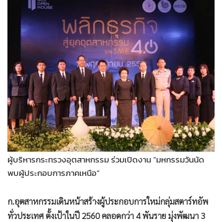
•
Good health & Well-being
•
Green Innovation & SD
•
Management & HR
•
MGR Live
•
Infographic
•
การเมือง
•
ท่องเที่ยว
•
กีฬา
•
ต่างประเทศ
•
Special Scoop
•
เศรษฐกิจ-ธุรกิจ
ผู้บริหารกระทรวงอุตสาหกรรม ร่วมเปิดงาน “มหกรรมวันนัด
•
จีน
พบผู้ประกอบการภาคเหนือ”
•
ชุมชน-คุณภาพชีวิต
•
อาชญากรรม
ก.อุตสาหกรรมเดินหน้าสร้างผู้ประกอบการใหม่กลุ่มสตาร์ทอัพ
•
Motoring
ทั่วประเทศ ตั้งเป้าในปี 2560 คลอดกว่า 4 พันราย มุ่งพัฒนา 3