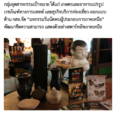
กลุ่มอุตสาหกรรมเป้าหมาย ได้แก่ เกษตรและอาหารแปรรูป
•
เกม
เวชภัณฑ์ทางการแพทย์ และธุรกิจบริการท่องเที่ยว-ออกแบบ
•
วิทยาศาสตร์
ด้าน กสอ.จัด “มหกรรมวันนัดพบผู้ประกอบการภาคเหนือ”
•
SMEs
พัฒนาขีดความสามารถ แสดงตัวอย่างสตาร์ทอัพภาคเหนือ
•
หุ้น
•
อินโดจีน
•
กองทุนรวม
•
Celeb Online
•
Factcheck
•
ญี่ปุ่น
•
News1
•
Gotomanager