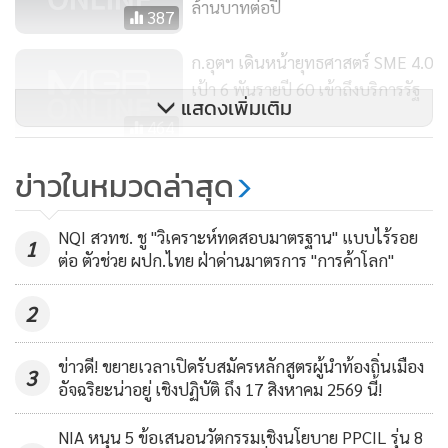
ใหม่ ด้วยการส่งเสริมความรู้และทักษะในการดำเนินธุรกิจ เช่น
ล้านบาทต่อปี
387
การบ่มเพาะธุรกิจ หรือการฝึกอบรม 3) การพัฒนาโครงสร้างพื้น
ฐาน เช่น การจัดให้มี Co-Working Space เพื่อเป็นสถานที่แก่ผู้
ก.อุตฯ เดินหน้ายุทธศาสตร์ SME 4.0
ประกอบการได้เข้ามาใช้บริการ และพบปะแลกเปลี่ยน
เป้า 6 พันรายปี 60 เข้าถึงบริการรัฐ
แสดงเพิ่มเติม
ประสบการณ์
464
GASMA PRINT 2016 เปิดตัว
ข่าวในหมวดล่าสุด
อลังการโชว์เทคโนโลยีและ
นวัตกรรมการพิมพ์ล้ำอนาคต รับออ
288
NQI สวทช. ชู "วิเคราะห์ทดสอบมาตรฐาน" แบบไร้รอย
1
เดอร์ทะลักจากกลุ่มประเทศ CLMV
ต่อ ตัวช่วย ผปก.ไทย ฝ่าด่านมาตรการ "การค้าโลก"
2
ข่าวดี! ขยายเวลาเปิดรับสมัครหลักสูตรผู้นำท้องถิ่นเมือง
3
อัจฉริยะน่าอยู่ เชิงปฏิบัติ ถึง 17 สิงหาคม 2569 นี้!
NIA หนุน 5 ข้อเสนอนวัตกรรมเชิงนโยบาย PPCIL รุ่น 8