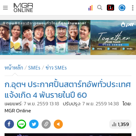
•
หน้าหลัก
•
ทันเหตุการณ์
•
ภาคใต้
•
ภูมิภาค
•
Online Section
หน้าหลัก
SMEs
ข่าว SMEs
•
บันเทิง
•
ผู้จัดการรายวัน
ก.อุตฯ ประกาศปั้นสตาร์ทอัพทั่วประเทศ
•
คอลัมนิสต์
แจ้งเกิด 4 พันรายในปี 60
•
ละคร
เผยแพร่:
7 พ.ย. 2559 13:18
ปรับปรุง:
7 พ.ย. 2559 14:38
โดย:
•
CbizReview
MGR Online
•
Cyber BIZ
1,359
•
ผู้จัดกวน