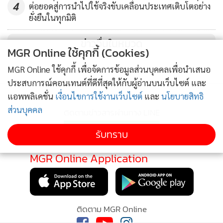
บรรยากาศภายในงาน
4
ต่อยอดสู่การนำไปใช้จริงขับเคลื่อนประเทศเติบโตอย่าง
ยั่งยืนในทุกมิติ
ด้าน ดร.สมชาย หาญหิรัญ ปลัดกระทรวงอุตสาหกรรม กล่าวเพิ่ม
ข่าวอื่นในหมวด
เติมว่า กระทรวงอุตสาหกรรมได้มอบหมายให้ กสอ.ดำเนินการ
MGR Online ใช้คุกกี้ (Cookies)
ผลักดันกลุ่มสตาร์ทอัพรุ่นใหม่ที่มีแนวคิดธุรกิจ มีความสามารถใน
MGR Online ใช้คุกกี้ เพื่อจัดการข้อมูลส่วนบุคคลเพื่อนำเสนอ
เชิงเทคโนโลยี นวัตกรรม และความคิดเชิงสร้างสรรค์ ผ่าน
ประสบการณ์คอนเทนต์ที่ดีที่สุดให้กับผู้อ่านบนเว็บไซต์ และ
กระบวนการถ่ายทอดองค์ความรู้ด้านการบริหารจัดการธุรกิจ
แอพพลิเคชั่น
เงื่อนไขการใช้งานเว็บไซต์
และ
นโยบายสิทธิ
รวมถึงยังมีนโยบายในการผลักดันให้ผู้ที่ผ่านการเข้าร่วมโครงการ
ส่วนบุคคล
ติดตามข่าวสารผ่านทาง LINE
ต่างๆ ของกระทรวงอุตสาหกรรม โดยในปี 2560 นี้ได้ตั้งเป้า
รับทราบ
หมายการสร้างและพัฒนาธุรกิจกลุ่มนี้มากกว่า 4 พันรายทั่ว
ประเทศ ภายใต้งบประมาณปี 2560 กว่า 80 ล้านบาท
MGR Online Application
ด้าน ดร.พสุ โลหารชุน อธิบดีกรมส่งเสริมอุตสาหกรรม กล่าวว่า
ภาคเหนือนับเป็นพื้นที่เศรษฐกิจที่น่าจับตามองพื้นที่หนึ่งของ
ประเทศไทยในการพัฒนาผู้ประกอบการกลุ่มสตาร์ทอัพ
ติดตาม MGR Online
เนื่องจากมีโครงสร้างทางเศรษฐกิจครอบคลุมหลายด้าน ไม่ว่าจะ