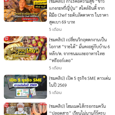
(ชมคลิป) กำไรคือความสุข “ข้าว
•
เกม
แกงกะหรี่ญี่ปุ่น” สไตล์อินดี้ จาก
•
วิทยาศาสตร์
ฝีมือ Chef ระดับภัตตาคาร ในราคา
•
SMEs
สุดเบา 69 บาท
•
หุ้น
5 เดือน
•
อินโดจีน
(ชมคลิป) เปลี่ยนวิกฤตตกงานเป็น
•
กองทุนรวม
โอกาส “รายได้” มั่นคงอยู่กับบ้าน 6
•
Celeb Online
หลัก/ด. จากขนมและอาหารไทย
•
Factcheck
“พรีออร์เดอ”
5 เดือน
•
ญี่ปุ่น
•
News1
(ชมคลิป) เปิด 5 ธุรกิจ SME ดาวเด่น
•
Gotomanager
ในปี 2569
5 เดือน
(ชมคลิป) โฮมเมดไส้กรอกรมควัน
“ปลอดสาร” เรียนไม่นานก็รู้ครบ