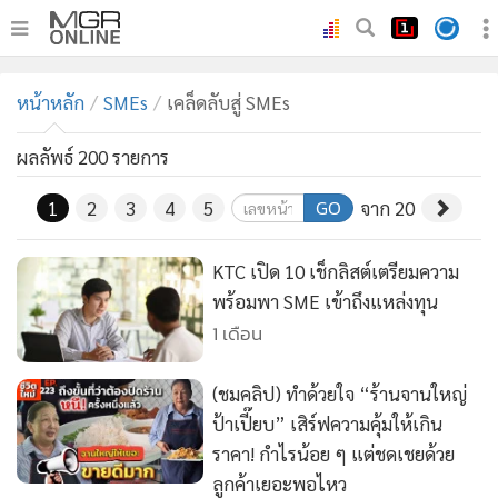
•
หน้าหลัก
หน้าหลัก
SMEs
เคล็ดลับสู่ SMEs
•
ทันเหตุการณ์
•
ภาคใต้
ผลลัพธ์ 200 รายการ
•
ภูมิภาค
GO
1
2
3
4
5
จาก 20
•
Online Section
•
บันเทิง
KTC เปิด 10 เช็กลิสต์เตรียมความ
•
ผู้จัดการรายวัน
พร้อมพา SME เข้าถึงแหล่งทุน
•
คอลัมนิสต์
1 เดือน
•
ละคร
(ชมคลิป) ทำด้วยใจ “ร้านจานใหญ่
•
CbizReview
ป้าเปี๊ยบ” เสิร์ฟความคุ้มให้เกิน
•
Cyber BIZ
ราคา! กำไรน้อย ๆ แต่ชดเชยด้วย
•
ผู้จัดกวน
ลูกค้าเยอะพอไหว