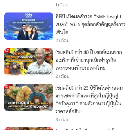
•
Good health & Well-being
1 เดือน
•
Green Innovation & SD
ทีทีบี เปิดผลสำรวจ “SME Insight
•
Management & HR
2026” พบ 5 จุดล็อกสำคัญฉุดรั้งการ
•
MGR Live
เติบโต
•
Infographic
2 เดือน
•
การเมือง
(ชมคลิป) กว่า 40 ปี เซลล์แมนจาก
•
ท่องเที่ยว
อเมริกาที่เข้ามาบุกเบิกทำธุรกิจ
•
กีฬา
เพราะหลงรักประเทศไทย
•
ต่างประเทศ
2 เดือน
•
Special Scoop
(ชมคลิป) กว่า 23 ปีชีวิตในต่างแดน
•
เศรษฐกิจ-ธุรกิจ
จากเชฟค่าตัวแพงที่สุดในญี่ปุ่นสู่
•
จีน
“ครัวลุงวร” ตามสั่งอาหารญี่ปุ่นใน
•
ชุมชน-คุณภาพชีวิต
ราคาหลักสิบ!
•
อาชญากรรม
3 เดือน
•
Motoring