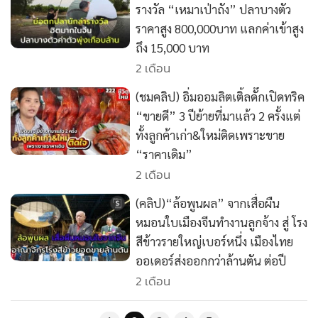
รางวัล “เหมาเป่าถัง” ปลาบางตัว
ราคาสูง 800,000บาท แลกค่าเข้าสูง
ถึง 15,000 บาท
2 เดือน
(ชมคลิป) อิ่มออมลิตเติ้ลดั๊กเปิดทริค
“ขายดี” 3 ปีย้ายที่มาแล้ว 2 ครั้งแต่
ทั้งลูกค้าเก่า&ใหม่ติดเพราะขาย
“ราคาเดิม”
2 เดือน
(คลิป)“ล้อพูนผล” จากเสื่อผืน
หมอนใบเมืองจีนทำงานลูกจ้าง สู่ โรง
สีข้าวรายใหญ่เบอร์หนึ่ง เมืองไทย
ออเดอร์ส่งออกกว่าล้านตัน ต่อปี
2 เดือน