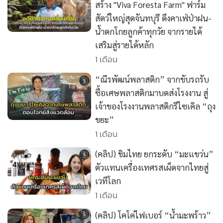
•
Good health & Well-being
สร้าง "Viva Foresta Farm" ฟาร์ม
•
Green Innovation & SD
สัตว์ใหญ่สุดจันทบุรี ดึงคาเฟ่ป่าฝน-
•
Management & HR
น้ำตกโกยลูกค้าทุกวัย จากรายได้
เสริมสู่รายได้หลัก
•
MGR Live
1 เดือน
•
Infographic
•
การเมือง
“ณีรพัฒน์พลาสติก” จากขับรถรับ
•
ท่องเที่ยว
ซื้อเศษพลาสติกมาบดส่งโรงงาน สู่
เจ้าของโรงงานพลาสติกรีไซเคิล “ถุง
•
กีฬา
ขยะ”
•
ต่างประเทศ
1 เดือน
•
Special Scoop
(คลิป) ชิมไทย ยกระดับ “มะแขว่น”
•
เศรษฐกิจ-ธุรกิจ
ตัวแทนเครื่องเทศรสเผ็ดจากไทยสู่
•
จีน
เวทีโลก
•
ชุมชน-คุณภาพชีวิต
1 เดือน
•
อาชญากรรม
(คลิป) โคโค่ไฟเบอร์ “น้ำมะพร้าว”
•
Motoring