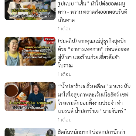
รูปแบบ “เส้น” นำไปต่อยอดเมนู
•
เกม
คาว - หวาน ตลาดส่งออกตอบรับดี
•
วิทยาศาสตร์
เกินคาด
•
SMEs
1 เดือน
•
หุ้น
(ชมคลิป) จากคุณแม่สู่ธุรกิจสุดปัง
•
อินโดจีน
ด้วย “อาหารเทศกาล” ก่อนต่อยอด
•
กองทุนรวม
สู่ห้างฯ และร้านก๋วยเตี๋ยวต้มยำ
•
Celeb Online
โบราณ
•
Factcheck
1 เดือน
•
ญี่ปุ่น
“น้ำปลาร้าเจ ถั่วเหลือง” มาแรง หัน
•
News1
มาใส่ใจสุขภาพละเว้นเนื้อสัตว์ เชฟ
•
Gotomanager
โรงแรมดัง ยอมทิ้งงานประจำ ทำ
แบรนด์ น้ำปลาร้าเจ “นายจันทร์”
1 เดือน
ฮิตกันหนักมาก!! บ่อตกปลานักล่า