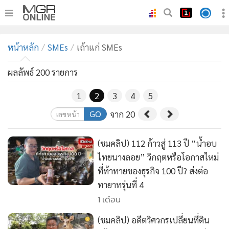
•
หน้าหลัก
หน้าหลัก
SMEs
เถ้าแก่ SMEs
•
ทันเหตุการณ์
•
ภาคใต้
ผลลัพธ์ 200 รายการ
•
ภูมิภาค
1
2
3
4
5
•
Online Section
GO
จาก 20
•
บันเทิง
•
ผู้จัดการรายวัน
(ชมคลิป) 112 ก้าวสู่ 113 ปี “น้ำอบ
•
คอลัมนิสต์
ไทยนางลอย” วิกฤตหรือโอกาสใหม่
•
ละคร
ที่ท้าทายของธุรกิจ 100 ปี? ส่งต่อ
•
CbizReview
ทายาทรุ่นที่ 4
•
Cyber BIZ
1 เดือน
•
ผู้จัดกวน
(ชมคลิป) อดีตวิศวกรเปลี่ยนที่ดิน