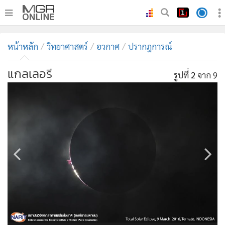
•
หน้าหลัก
หน้าหลัก
วิทยาศาสตร์
อวกาศ
ปรากฎการณ์
•
ทันเหตุการณ์
•
ภาคใต้
แกลเลอรี
รูปที่
2
จาก 9
•
ภูมิภาค
•
Online Section
•
บันเทิง
•
ผู้จัดการรายวัน
•
คอลัมนิสต์
•
ละคร
•
CbizReview
•
Cyber BIZ
•
ผู้จัดกวน