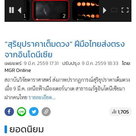
•
Good health & Well-being
•
Green Innovation & SD
1
2
3
•
Management & HR
•
MGR Live
•
Infographic
“สุริยุปราคาเต็มดวง” ฝีมือไทยส่งตรง
•
การเมือง
จากอินโดนีเซีย
•
ท่องเที่ยว
เผยแพร่:
9 มี.ค. 2559 17:31
ปรับปรุง:
9 มี.ค. 2559 18:33
โดย:
•
กีฬา
MGR Online
•
ต่างประเทศ
สถาบันวิจัยดาราศาสตร์ ส่งภาพปรากฏการณ์สุริยุปราคาเต็มดวง
•
Special Scoop
เมื่อ 9 มี.ค. เหนือฟ้าเมืองเตอร์นาเต สาธารณรัฐอินโดนีเซียมา
•
เศรษฐกิจ-ธุรกิจ
ฝากคนไทย
รายละเอียด...
•
จีน
1,705
•
ชุมชน-คุณภาพชีวิต
•
อาชญากรรม
ยอดนิยม
•
Motoring