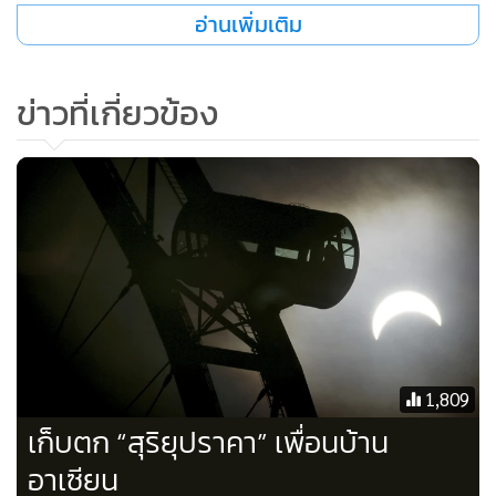
•
เกม
อ่านเพิ่มเติม
•
วิทยาศาสตร์
•
SMEs
ข่าวที่เกี่ยวข้อง
•
หุ้น
•
อินโดจีน
•
กองทุนรวม
•
Celeb Online
•
Factcheck
•
ญี่ปุ่น
•
News1
•
Gotomanager
1,809
เก็บตก “สุริยุปราคา” เพื่อนบ้าน
อาเซียน