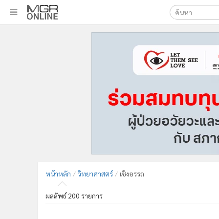
เลือกเครื่องมือท
•
หน้าหลัก
ค้นหา
•
ทันเหตุการณ์
Google
•
ภาคใต้
•
ภูมิภาค
MGR Onl
•
Online Section
ค้นหาขั
•
บันเทิง
•
ผู้จัดการรายวัน
•
คอลัมนิสต์
•
ละคร
•
CbizReview
•
Cyber BIZ
หน้าหลัก
วิทยาศาสตร์
เชิงอรรถ
•
ผู้จัดกวน
•
Good health & Well-being
ผลลัพธ์ 200 รายการ
•
Green Innovation & SD