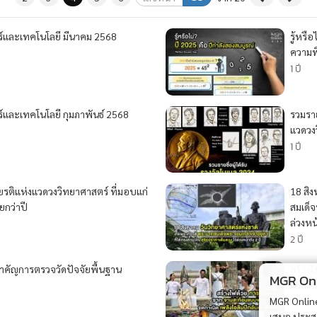
์และเทคโนโลยี มีนาคม 2568
รู้หรื
ความพ
1 ปี
์และเทคโนโลยี กุมภาพันธ์ 2568
รวมราย
แวดวง
1 ปี
ยรติแห่งแวดวงวิทยาศาสตร์ ที่มอบแก่
18 สิ
ยกว่าปี
สมเด็จ
ล่วงหน้
2 ปี
ำคัญการตรวจวัดปัจจัยพื้นฐาน
สร้าง
MGR Onli
เพลิงโ
2 ปี
MGR Online 
เสนอ ประสบก