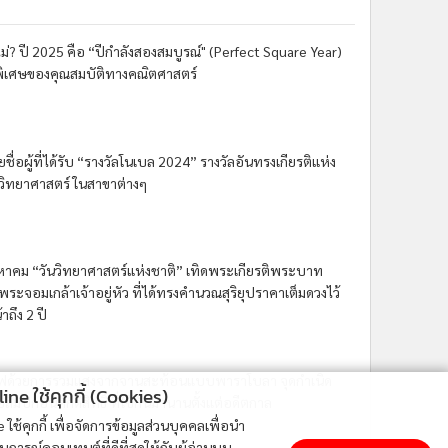
อไม่? ปี 2025 คือ “ปีกำลังสองสมบูรณ์" (Perfect Square Year)
ิเศษของคุณสมบัติทางคณิตศาสตร์
ชื่อผู้ที่ได้รับ “รางวัลโนเบล 2024” รางวัลอันทรงเกียรติแห่ง
วิทยาศาสตร์ ในสาขาต่างๆ
งหาคม “วันวิทยาศาสตร์แห่งชาติ” เทิดพระเกียรติพระบาท
พระจอมเกล้าเจ้าอยู่หัว ที่ได้ทรงคำนวณสุริยุปราคาเต็มดวงไว้
าถึง 2 ปี
ไฟด้วยการรวมแสงจากจานสะท้อนแบบพาราโบลา จุดกำเนิด
ne ใช้คุกกี้ (Cookies)
อลิมปิกอันศักดิ์สิทธิ์ ที่ใช้กันมานานตั้งแต่อดีตกาล
ใช้คุกกี้ เพื่อจัดการข้อมูลส่วนบุคคลเพื่อนำ
ารณ์คอนเทนต์ที่ดีที่สุดให้กับผู้อ่านบน