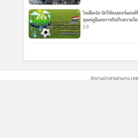
•
อินโดจีน
ไอเดียเจ๋ง! นักวิจัยเนเธอร์แลนด
•
กองทุนรวม
อุณหภูมิและการกักเก็บความร้
•
Celeb Online
2 ปี
•
Factcheck
•
ญี่ปุ่น
•
News1
•
Gotomanager
ติดตามข่าวสารผ่านทาง LIN
นโยบายความเป็นส่วนตัว
นโยบา