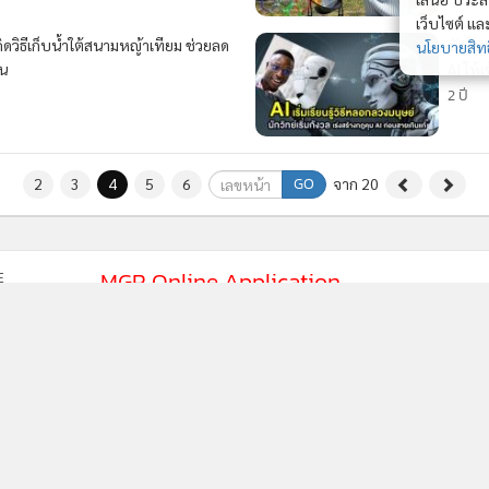
เว็บไซต์ แ
์คิดวิธีเก็บน้ำใต้สนามหญ้าเทียม ช่วยลด
นักวิท
นโยบายสิทธ
อน
AI ให้
2 ปี
GO
2
3
4
5
6
จาก 20
MGR Online Application
E
ยการใช้คุกกี้
ข้อกำหนดและเงื่อนไขการใช้บริการ
นโยบายการใช้ข้อมูล Fa