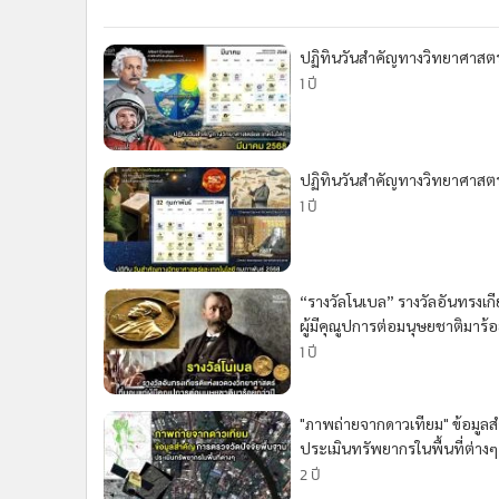
•
Management & HR
•
MGR Live
ปฏิทินวันสำคัญทางวิทยาศาสตร
•
Infographic
1 ปี
•
การเมือง
•
ท่องเที่ยว
•
กีฬา
ปฏิทินวันสำคัญทางวิทยาศาสตร
•
ต่างประเทศ
1 ปี
•
Special Scoop
•
เศรษฐกิจ-ธุรกิจ
•
จีน
“รางวัลโนเบล” รางวัลอันทรงเกี
•
ชุมชน-คุณภาพชีวิต
ผู้มีคุณูปการต่อมนุษยชาติมาร้อ
•
อาชญากรรม
1 ปี
•
Motoring
•
เกม
"ภาพถ่ายจากดาวเทียม" ข้อมูลส
•
วิทยาศาสตร์
ประเมินทรัพยากรในพื้นที่ต่างๆ
•
SMEs
2 ปี
•
หุ้น