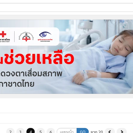
ี่ใช้
ine
้นสูง
GO
2
3
4
5
6
จาก 20