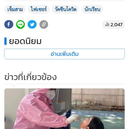
•
เกม
เข็มสาม
ไฟเซอร์
วัคซีนโควิด
นักเรียน
•
วิทยาศาสตร์
•
SMEs
2,047
•
หุ้น
ยอดนิยม
•
อินโดจีน
•
กองทุนรวม
อ่านเพิ่มเติม
•
Celeb Online
•
Factcheck
ข่าวที่เกี่ยวข้อง
•
ญี่ปุ่น
•
News1
•
Gotomanager