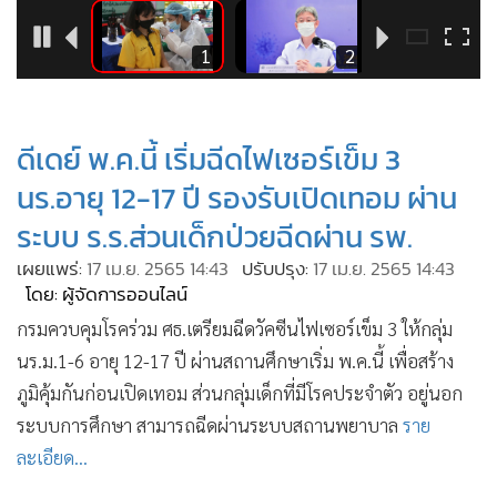
•
Good health & Well-being
•
Green Innovation & SD
2
1
2
•
Management & HR
•
MGR Live
•
Infographic
ดีเดย์ พ.ค.นี้ เริ่มฉีดไฟเซอร์เข็ม 3
•
การเมือง
นร.อายุ 12-17 ปี รองรับเปิดเทอม ผ่าน
•
ท่องเที่ยว
ระบบ ร.ร.ส่วนเด็กป่วยฉีดผ่าน รพ.
•
กีฬา
เผยแพร่:
17 เม.ย. 2565 14:43
ปรับปรุง:
17 เม.ย. 2565 14:43
•
ต่างประเทศ
โดย: ผู้จัดการออนไลน์
•
Special Scoop
กรมควบคุมโรคร่วม ศธ.เตรียมฉีดวัคซีนไฟเซอร์เข็ม 3 ให้กลุ่ม
•
เศรษฐกิจ-ธุรกิจ
นร.ม.1-6 อายุ 12-17 ปี ผ่านสถานศึกษาเริ่ม พ.ค.นี้ เพื่อสร้าง
•
จีน
ภูมิคุ้มกันก่อนเปิดเทอม ส่วนกลุ่มเด็กที่มีโรคประจำตัว อยู่นอก
•
ชุมชน-คุณภาพชีวิต
ระบบการศึกษา สามารถฉีดผ่านระบบสถานพยาบาล
ราย
•
อาชญากรรม
ละเอียด...
•
Motoring