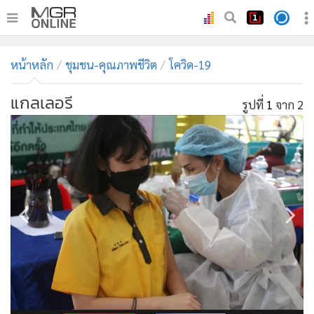
•
หน้าหลัก
หน้าหลัก
ชุมชน-คุณภาพชีวิต
โควิด-19
•
ทันเหตุการณ์
•
ภาคใต้
แกลเลอรี
รูปที่
1
จาก 2
•
ภูมิภาค
•
Online Section
•
บันเทิง
•
ผู้จัดการรายวัน
•
คอลัมนิสต์
•
ละคร
•
CbizReview
•
Cyber BIZ
•
ผู้จัดกวน