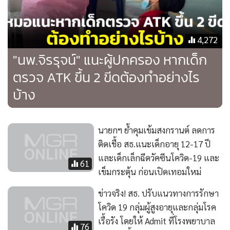
4,272
"นพ.จิรรุจน์" แนะผู้ปกครอง หากเด็ก
ตรวจ ATK ขึ้น 2 ขีดต้องทำอย่างไร
บ้าง
นายกฯ ย้ำคุมเข้มสงกรานต์ ลดการ
ติดเชื้อ สธ.แนะเด็กอายุ 12-17 ปี
และเด็กเล็กฉีดวัคซีนโควิด-19 และ
61
เข็มกระตุ้น ก่อนเปิดเทอมใหม่
ข่าวจริง! สธ. ปรับแนวทางการรักษา
โควิด 19 กลุ่มผู้สูงอายุและกลุ่มโรค
เรื้อรัง โดยให้ Admit ที่โรงพยาบาล
76