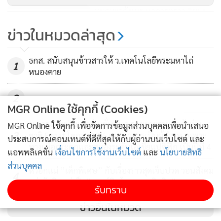
หมอเพจดังเผย ผลการตรวจ “ขนม
จีบมรณะ” พบแบคทีเรียซาลโมเนล
ข่าวในหมวดล่าสุด
ล่า ต้นเหตุท้องเสีย
11,669
ธกส. สนับสนุนข้าวสารให้ ว.เทคโนโลยีพระมหาไถ่
1
หนองคาย
2
MGR Online ใช้คุกกี้ (Cookies)
รพ.กรุงเทพอินเตอร์เนชั่นแนล รุกขยายฐานลูกค้าต่าง
MGR Online ใช้คุกกี้ เพื่อจัดการข้อมูลส่วนบุคคลเพื่อนำเสนอ
3
ชาติ Expat โตกว่า 20% ตอกย้ำการเป็นผู้นำรพ.เฉพาะ
ประสบการณ์คอนเทนต์ที่ดีที่สุดให้กับผู้อ่านบนเว็บไซต์ และ
ทางเพื่อกระดูกและสมองระดับเอเชียแปซิฟิก เป็นปีที่ 4
แอพพลิเคชั่น
เงื่อนไขการใช้งานเว็บไซต์
และ
นโยบายสิทธิ
ส่วนบุคคล
หัวอกแม่ ”เด็กพิเศษ” กับเรื่องราวสุดเจ็บปวด วอนสังคม
4
อย่าตัดสินแค่เป็น”ดาวน์ซินโดรม-ออทิสติก”
รับทราบ
ข่าวอื่นในหมวด