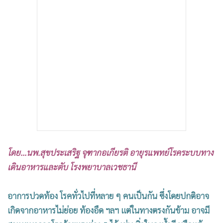
•
เกม
•
วิทยาศาสตร์
•
SMEs
•
หุ้น
•
อินโดจีน
•
กองทุนรวม
•
Celeb Online
•
Factcheck
•
ญี่ปุ่น
•
News1
โดย...นพ.สุขประเสริฐ จุฑากอเกียรติ อายุรแพทย์โรคระบบทาง
•
Gotomanager
เดินอาหารและตับ โรงพยาบาลเวชธานี
อาการปวดท้อง โรคทั่วไปที่หลาย ๆ คนเป็นกัน ซึ่งโดยปกติอาจ
เกิดจากอาหารไม่ย่อย ท้องอืด ฯลฯ แต่ในทางตรงกันข้าม อาจมี