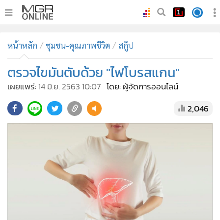
•
หน้าหลัก
หน้าหลัก
ชุมชน-คุณภาพชีวิต
สกู๊ป
•
ทันเหตุการณ์
•
ตรวจไขมันตับด้วย "ไฟโบรสแกน"
ภาคใต้
•
ภูมิภาค
เผยแพร่:
14 มิ.ย. 2563 10:07
โดย: ผู้จัดการออนไลน์
•
Online Section
2,046
•
บันเทิง
•
ผู้จัดการรายวัน
•
คอลัมนิสต์
•
ละคร
•
CbizReview
•
Cyber BIZ
•
ผู้จัดกวน