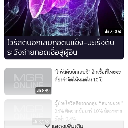
ไม่เกิดความเจ็บปวด และไม่เป็นอันตรายใดๆ กับร่างกาย
ตรวจง่าย รวดเร็ว ใช้เวลาไม่เกิน 5 - 10 นาที
2,004
ทราบผลทันที
ไวรัสตับอักเสบก่อตับแข็ง-มะเร็งตับ
ระวังถ่ายทอดเชื้อสู่ผู้อื่น
อาจรู้สึกสั่นสะเทือนบริเวณผิวหนังที่ปลายหัวตรวจเล็กน้อย
ในกรณีที่ต้องติดตามผลอย่างใกล้ชิด สามารถตรวจซ้ำได้หลาย
"ไวรัสตับอักเสบซี" อีกเชื้อที่ไทยจะ
ครั้งและปลอดภัย
ต้องกำจัดให้หมดใน 10 ปี
889
แนะนำว่าในกลุ่มคนไข้ที่มีความเสี่ยง ควรติดตามพบแพทย์
เฉพาะทางโรคตับ และควรมีการคัดกรองมะเร็งตับด้วยการตรวจ
ผู้ป่วยโควิดติดจากกลุ่ม “สนามมวย”
อัลตราซาวด์ ตรวจเลือด ตามคำแนะนำของแพทย์อย่างสม่ำเสมอ
24% ติดจากผับบาร์ 10% อัตราตาย
ยังต่ำ 0.4%
3,268
แสดงเพิ่มเติม