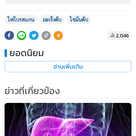
โดยทั่วไปแล้วโรคมะเร็งตับจะไม่มีอาการเตือนใด ๆ ที่จะบอกผู้
ไฟโบรสแกน
มะเร็งตับ
ไขมันตับ
ป่วยว่ากำลังจะเป็นมะเร็งตับ แต่โรคนี้สามารถป้องกันได้หากมี
การตรวจกับแพทย์อย่างสม่ำเสมอปีละ 1 ครั้ง โดยเฉพาะในผู้ที่มี
2,046
ความเสี่ยง เช่น มีรูปร่างอ้วนลงพุง, เป็นเบาหวาน, ความดันโลหิต
ยอดนิยม
สูง, ไขมันในเลือดสูง, มีประวัติการดื่มสุราเรื้อรัง, มีประวัติว่า
คนในครอบครัวป่วยเป็นมะเร็งตับ, และมีอาการตาเหลืองและตัว
อ่านเพิ่มเติม
ซีดเหลืองผิดปกติ
ปัจจุบันเราสามารถตรวจปริมาณพังผืดในเนื้อตับ เพื่อประเมิน
ข่าวที่เกี่ยวข้อง
ความเสี่ยงของโรคตับแข็ง และวัดปริมาณไขมันในตับได้ด้วยการ
ตรวจไฟโบรสแกน (Fibroscan)
ข้อดี ของการตรวจไฟโบรสแกน (Fibroscan)