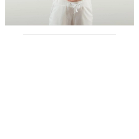
•
Good health & Well-being
•
Green Innovation & SD
•
Management & HR
•
MGR Live
•
Infographic
•
การเมือง
•
ท่องเที่ยว
•
กีฬา
•
ต่างประเทศ
•
Special Scoop
•
เศรษฐกิจ-ธุรกิจ
•
จีน
•
ชุมชน-คุณภาพชีวิต
•
อาชญากรรม
•
Motoring