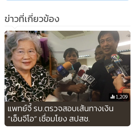
พร กล่าว
ข่าวที่เกี่ยวข้อง
1,209
แพทย์จี้ รบ.ตรวจสอบเส้นทางเงิน
“เอ็นจีโอ” เชื่อมโยง สปสช.
ทพ.อรรถพร กล่าวว่า สำหรับตัวอย่างโครงการที่สนับสนุนกรม
และสมาคมต่างๆ เช่น โครงการจัดทำเกณฑ์อ้างอิงการเจริญ