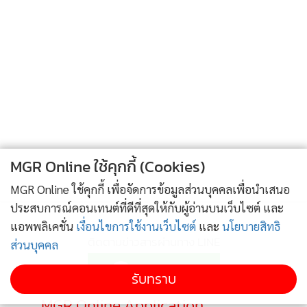
“แต่ละปีมีเงินสนับสนุนกิจกรรมภาครัฐในส่วนนี้สำหรับ สปสช.
ประมาณ 80 - 100 ล้านบาท ก่อนหน้านี้ สปสช. เคยทำหนังสือ
แจ้ง อภ. ว่า เห็นควรให้จัดสรรเงินดังกล่าวไปให้กับสำนักงานปลัด
กระทรวงสาธารณสุข (สป.สธ.) ในฐานะหน่วยกำกับดูแลและ
สนับสนุนหน่วยบริการในวงเงิน 75 ล้านบาท แต่ สตง. เห็นว่า
หากให้ สป.สธ. เป็นผู้ดำเนินการแทนอาจถือเป็นการขัดต่อข้อ
บังคับของ อภ. ไม่ตรงประเด็นตามข้อเสนอแนะของ สตง. และ
อาจขัดต่อ พ.ร.บ. หลักประกันสุขภาพแห่งชาติ พ.ศ. 2545 จึงได้
MGR Online ใช้คุกกี้ (Cookies)
แนะนำให้ สปสช. ออกระเบียบการใช้เงินดังกล่าว และต่อมา
MGR Online ใช้คุกกี้ เพื่อจัดการข้อมูลส่วนบุคคลเพื่อนำเสนอ
คณะกรรมการหลักประกันสุขภาพแห่งชาติจึงได้ออกระเบียบ
ประสบการณ์คอนเทนต์ที่ดีที่สุดให้กับผู้อ่านบนเว็บไซต์ และ
การใช้จ่ายเงินดังกล่าวขึ้น” ทพ.อรรถพร กล่าว
แอพพลิเคชั่น
เงื่อนไขการใช้งานเว็บไซต์
และ
นโยบายสิทธิ
ติดตามข่าวสารผ่านทาง LINE
ส่วนบุคคล
รับทราบ
MGR Online Application