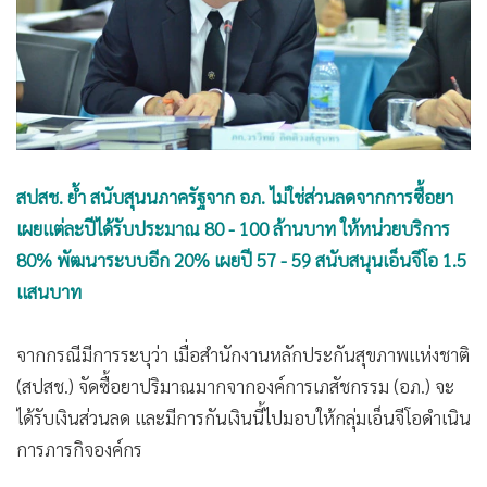
•
Good health & Well-being
•
Green Innovation & SD
•
Management & HR
•
MGR Live
•
Infographic
•
การเมือง
สปสช. ย้ำ สนับสุนนภาครัฐจาก อภ. ไม่ใช่ส่วนลดจากการซื้อยา
•
ท่องเที่ยว
เผยแต่ละปีได้รับประมาณ 80 - 100 ล้านบาท ให้หน่วยบริการ
•
กีฬา
80% พัฒนาระบบอีก 20% เผยปี 57 - 59 สนับสนุนเอ็นจีโอ 1.5
•
ต่างประเทศ
แสนบาท
•
Special Scoop
•
เศรษฐกิจ-ธุรกิจ
จากกรณีมีการระบุว่า เมื่อสำนักงานหลักประกันสุขภาพแห่งชาติ
•
จีน
(สปสช.) จัดซื้อยาปริมาณมากจากองค์การเภสัชกรรม (อภ.) จะ
•
ชุมชน-คุณภาพชีวิต
ได้รับเงินส่วนลด และมีการกันเงินนี้ไปมอบให้กลุ่มเอ็นจีโอดำเนิน
•
อาชญากรรม
การภารกิจองค์กร
•
Motoring