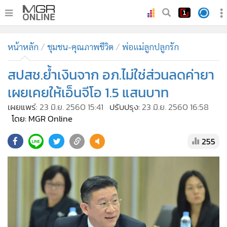
•
หน้าหลัก
หน้าหลัก
ชุมชน-คุณภาพชีวิต
พ่อแม่ลูกปลูกรัก
•
ทันเหตุการณ์
•
สปสช.ย้ำเงินจาก อภ.ไม่ใช่ส่วนลดค่ายา
ภาคใต้
•
ภูมิภาค
เผยเคยให้เอ็นจีโอ 1.5 แสนบาท
•
Online Section
เผยแพร่:
23 มิ.ย. 2560 15:41
ปรับปรุง:
23 มิ.ย. 2560 16:58
•
บันเทิง
โดย: MGR Online
•
ผู้จัดการรายวัน
255
•
คอลัมนิสต์
•
ละคร
•
CbizReview
•
Cyber BIZ
•
ผู้จัดกวน