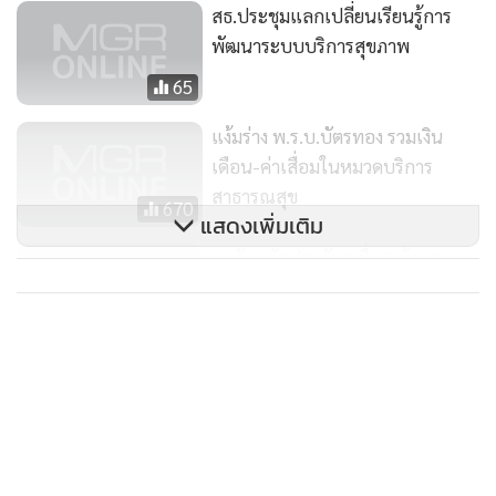
สธ.ประชุมแลกเปลี่ยนเรียนรู้การ
เติบโตของเด็กอายุ 5 - 19 ปี กรมอนามัย วงเงิน 2.4 ล้านบาท
พัฒนาระบบบริการสุขภาพ
โครงการถอดบทเรียนและพัฒนาศักยภาพความเป็นพื้นที่
ต้นแบบด้านแพทย์แผนไทย กรณีศึกษา จ.สกลนคร ให้กับกรม
65
พัฒนาการแพทย์แผนไทยและการแพทย์ทางเลือก จำนวน
แง้มร่าง พ.ร.บ.บัตรทอง รวมเงิน
893,300 บาท โครงการพัฒนาศักยภาพเครือข่ายวิชาชีพและ
เดือน-ค่าเสื่อมในหมวดบริการ
ประชาชนในการดูแลผู้ป่วยโรคหัวใจและหลอดเลือด โดยสมาคม
สาธารณสุข
670
พยาบาลโรคหัวใจและทรวงอก จำนวน 1.5 ล้านบาท โครงการ
แสดงเพิ่มเติม
พัฒนาศักยภาพบุคลากรด้านการแพทย์แผนไทยในหน่วยบริการ
คนรักหลักประกันฯ ยื่น 3 ข้อเสนอ
ปฐมภูมิในพื้นที่เขต 3 นครสวรรค์ (หลักสูตรผู้ช่วยแพทย์แผนไทย
เข้าร่วมเวทีสาธารณะ “กม.บัตร
330 ชั่วโมง) รพ.หนองฉาง จ.อุทัยธานี วงเงิน 503,820 บาท
ทอง” ต้องไม่มีตำรวจ-ทหาร
226
เป็นต้น ล่าสุด ปี 2560 สปสช. ไม่ได้ดำเนินการเพื่อส่งโครงการ
จากหน่วยบริการ กรม มูลนิธิต่างๆ เพื่อขออนุมัติใช้งบประมาณ
ในส่วนนี้ เพื่อต้องการลดปัญหาที่มีผู้ไม่หวังดีขยายข้อมูลไม่ถูก
ต้อง แต่อาจถูกตั้งข้อสังเกตจากหน่วยตรวจสอบ ว่า การไม่ขอรับ
เงินส่วนนี้อาจเข้าข่ายสร้างความเสียหายให้กับสำนักงานได้