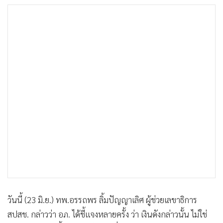
•
เกม
•
วิทยาศาสตร์
•
SMEs
•
หุ้น
•
อินโดจีน
•
กองทุนรวม
•
Celeb Online
•
Factcheck
•
ญี่ปุ่น
•
News1
•
Gotomanager
วันนี้ (23 มิ.ย.) ทพ.อรรถพร ลิ้มปัญญาเลิศ ผู้ช่วยเลขาธิการ
สปสช. กล่าวว่า อภ. ได้ชี้แจงหลายครั้ง ว่า เงินดังกล่าวนั้น ไม่ใช่