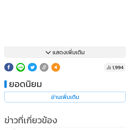
แสดงเพิ่มเติม
1,994
ยอดนิยม
อ่านเพิ่มเติม
นพ.ปิยะสกล กล่าวว่า
ส่วนเรื่อง​การดำเนินงานของ สปสช. ที่มีการตีความต่างกัน ตรงนี้
ข่าวที่เกี่ยวข้อง
สปสช. ต้องอธิบายให้สังคมเข้าใจอย่างชัดเจนว่าทำเช่นนั้นเพราะ
อะไร เกิดประโยชน์อะไร เช่น ที่มีการสงสัยว่า การกันเงินนั้นทำ