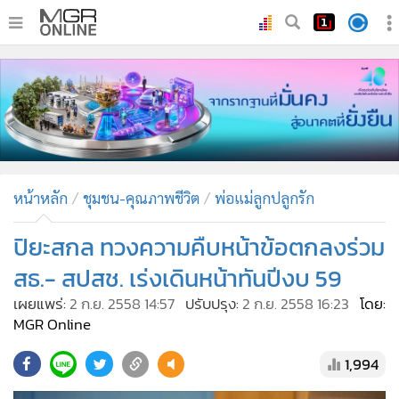
•
หน้าหลัก
•
ทันเหตุการณ์
•
ภาคใต้
•
ภูมิภาค
•
Online Section
หน้าหลัก
ชุมชน-คุณภาพชีวิต
พ่อแม่ลูกปลูกรัก
•
บันเทิง
•
ผู้จัดการรายวัน
ปิยะสกล ทวงความคืบหน้าข้อตกลงร่วม
•
คอลัมนิสต์
สธ.- สปสช. เร่งเดินหน้าทันปีงบ 59
•
ละคร
เผยแพร่:
2 ก.ย. 2558 14:57
ปรับปรุง:
2 ก.ย. 2558 16:23
โดย:
•
CbizReview
MGR Online
•
Cyber BIZ
1,994
•
ผู้จัดกวน