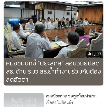
เพื่ออะไร ก็ต้องอธิบายว่ากันไว้แล้วเกิดผลแบบไหนอย่างไร โดย
เฉพาะอธิบายกับ สธ. ซึ่งทำงานร่วมกัน ทั้งนี้ ถ้า สธ. และ สปสช.
เข้าใจกันระบบประกันสุขภาพแห่งชาติจะไปข้างหน้าได้เร็ว และ
เกิดสุขภาวะที่ดีกับประชาชน ทั้งนี้ ยืนยันว่า ไม่คิดถอยหลังเรื่อง
หลักประกันสุขภาพฯ แน่นอน เพราะทำมา 13 ปีแล้ว เพียงแต่
ต้องปรับให้เหมาะสม ตามโลกและเทคโนโลยีที่เปลี่ยนไป จะยืน
ตามแบบเดิมไม่ได้ และขณะนี้ สปสช. เป็นที่เพ่งดูมาก เพราะงบ
ประมาณมาก มีความผูกพันกับสุขภาพประชาชนองค์รวมทั้ง
1,127
ประเทศ อยากให้มองเป้าหมายใหญ่ข้างหน้าร่วมกับ สธ. เพราะ
หมอชนบทจี้ “ปิยะสกล” สอบวินัยปลัด
ขณะนี้ถ้าข้างนอกมองดูก็ยังเห็นว่ามีความเห็นที่แตกต่างกัน
สธ. ด้าน รมว.สธ.ย้ำทำงานร่วมกันต้อง
ลดอัตตา
นพ.ปิยะสกล กล่าวว่า สำหรับแผนงานที่มีข้อเสนอร่วมกับ สธ. 6
ข้อ คือ ​1. ปรับระบบ และกลไกการตรวจสอบการบริหารจัดการ
งบประมาณ​ 2. ปรับกลไกการบริหารจัดการร่วมกันระหว่าง
หมอปิยะสกล ขอพูดน้อยทำมาก
สปสช. และ สธ. 3. ปรับระบบการจัดสรรงบกองทุนหลักประกัน
เชื่อสธ.ไม่ขัดแย้ง