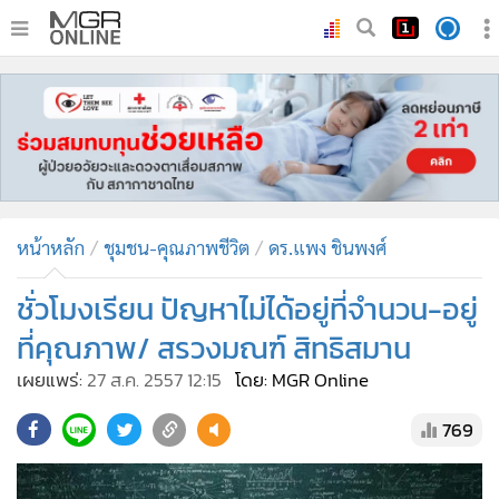
•
หน้าหลัก
•
ทันเหตุการณ์
•
ภาคใต้
•
ภูมิภาค
•
Online Section
หน้าหลัก
ชุมชน-คุณภาพชีวิต
ดร.แพง ชินพงศ์
•
บันเทิง
•
ผู้จัดการรายวัน
ชั่วโมงเรียน ปัญหาไม่ได้อยู่ที่จำนวน-อยู่
•
คอลัมนิสต์
ที่คุณภาพ/ สรวงมณฑ์ สิทธิสมาน
•
ละคร
เผยแพร่:
27 ส.ค. 2557 12:15
โดย: MGR Online
•
CbizReview
769
•
Cyber BIZ
•
ผู้จัดกวน