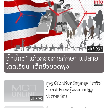
เรียนได้ช่วงภาคเรียน 2 ปีการศึกษา 2557 เพราะ สพฐ. ยังไม่
อยากปรับลดใหญ่ทั้งหมด เนื่องจากมีครูและบุคลากรทางการ
ศึกษาจำนวนมาก อีกทั้งการปรับลดชั่วโมงเรียนต้องเกี่ยวข้องกับ
หน่วยกิต และการเรียนจบการศึกษา ดังนั้น จึงต้องมีการศึกษา
และวิเคราะห์เรื่องเหล่านี้ให้เกิดความชัดเจนก่อน
สรุปก็คือขานรับนโยบาย คสช. แต่ยังไม่มีแนวทาง และการ
5,992
วางแผนที่ชัดเจนในเรื่องนี้แต่ประการใด !
จี้ “บิ๊กตู่” แก้วิกฤตการศึกษา ม.ปลาย
จริงๆ ประเด็นเรื่องการลดจำนวนชั่วโมงลง ไม่สำคัญเท่ากับเวลา
โดดเรียน-เด็กซิ่วยอดพุ่ง
ที่มีอยู่ เด็กได้เรียนรู้อะไรและอย่างไร ?
กพฐ.ยังไม่ปรับหลักสูตรยุค “ภาวิช”
ในเมื่อแนวทางและรูปแบบยังไม่ชัดเจน ถ้าเพียงการลดจำนวน
ชี้ รอ สปช.เกิดรู้แนวทางปฏิรูป
ชั่วโมงลง แต่ไม่ปรับเปลี่ยนวิธีการเรียนการสอน ไม่ปรับเปลี่ยน
ประเทศก่อน
โครงสร้างการศึกษาทั้งระบบ เด็กยังคงต้องเรียนเพื่อสอบและ
398
สอบ การแข่งขันก็ยังสูง มีสารพัดการสอบเพื่อวัดผล สุดท้ายเด็กก็