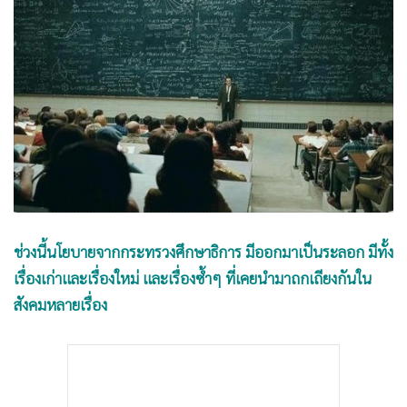
•
Good health & Well-being
•
Green Innovation & SD
•
Management & HR
•
MGR Live
•
Infographic
•
การเมือง
•
ท่องเที่ยว
•
กีฬา
•
ต่างประเทศ
ช่วงนี้นโยบายจากกระทรวงศึกษาธิการ มีออกมาเป็นระลอก มีทั้ง
•
Special Scoop
เรื่องเก่าและเรื่องใหม่ และเรื่องซ้ำๆ ที่เคยนำมาถกเถียงกันใน
•
เศรษฐกิจ-ธุรกิจ
สังคมหลายเรื่อง
•
จีน
•
ชุมชน-คุณภาพชีวิต
•
อาชญากรรม
•
Motoring