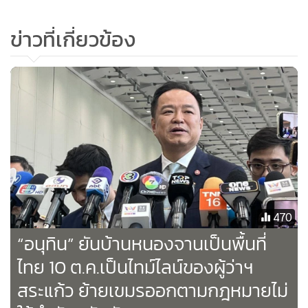
เขตแดนร่วมไทย-กัมพูชา (เจบีซี) ออกไปอย่างไม่มีกำหนดจะมี
ผลอย่างไร นายอนุทิน กล่าวว่า ทุกอย่างมีเหตุมีผลของมันอยู่ ซึ่ง
ข่าวที่เกี่ยวข้อง
ตนได้มอบให้หน่วยงานต่างๆ รับผิดชอบเต็มที่ เขาต้องดำเนิน
การตามนั้น ตนให้การสนับสนุนทุกอย่าง ถ้าตนไปพูดหรือสั่ง
หรือพูดต่างกับเขาก็ทำงานไม่ได้ เวลาเขาไปเจรจากับใคร หรือ
สมมติใครมาเจรจากับตน สมัยตนยังเป็นผู้น้อยอยู่ ก็ต้องถามว่า
คุณมีอำนาจแค่ไหน ถ้าเขาบอกว่าเขาไม่มีอำนาจ ตนก็บอกว่า
อย่าเสียเวลากับตนไม่คุยด้วย เพราะฉะนั้นตอนนี้ทุกคนที่ไป
เจรจา หรือจะไปทำอะไรกับใคร เขาได้อำนาจไปหมดแล้ว เขา
ตัดสินใจก็คือตนตัดสินใจ
470
เมื่อถามว่า จะมีโอกาสลงพื้นที่ด้วยตัวเองหรือไม่ นายอนุทิน
“อนุทิน” ยันบ้านหนองจานเป็นพื้นที่
กล่าวยอมรับว่า มี ซึ่งจะเป็นเวลาที่เหมาะสมก็ต้องดูด้วย
ไทย 10 ต.ค.เป็นไทม์ไลน์ของผู้ว่าฯ
เมื่อถามว่า ในวันที่ 10 ต.ค.นี้ จะไม่สามารถผลักดันชาวกัมพูชา
สระแก้ว ย้ายเขมรออกตามกฎหมายไม่
ออกจากพื้นที่บ้านหนองจานได้ใช่หรือไม่ นายอนุทิน กล่าวว่า