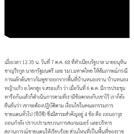
•
เกม
•
วิทยาศาสตร์
•
SMEs
•
หุ้น
•
อินโดจีน
•
กองทุนรวม
•
Celeb Online
เมื่อเวลา 12.35 น. วันที่ 7 ต.ค. 68 ที่ทำเนียบรัฐบาล นายอนุทิน
•
Factcheck
ชาญวีรกูล นายกรัฐมนตรี และ รมว.มหาดไทย ให้สัมภาษณ์กรณี
•
ญี่ปุ่น
การผลักดันชาวกัมพูชาออกจากพื้นที่บ้านหนองจาน บ้านหนอง
หญ้าแก้ว อ.โคกสูง จ.สระแก้ว ว่า เมื่อวันที่ 6 ต.ค. มีการประชุม
•
News1
หารือกันแล้วก็ดำเนินการตามที่เรามีข้อตกลงกับเขาไว้ เราก็ยัง
•
Gotomanager
ยืนยันว่า เขาจะต้องปฏิบัติตาม เงื่อนไขในคณะกรรมการ
ชายแดนทั่วไป (จีบีซี) ซึ่งมีสาระสำคัญอยู่ 4 ข้อ คือ ถอนอาวุธ
ถอนกำลัง ปราบปรามขบวนการสแกมเมอร์ และบริหาร
สถานการณ์ชายแดนให้เรียบร้อย ส่วนไหนที่เป็นพื้นที่ของราช