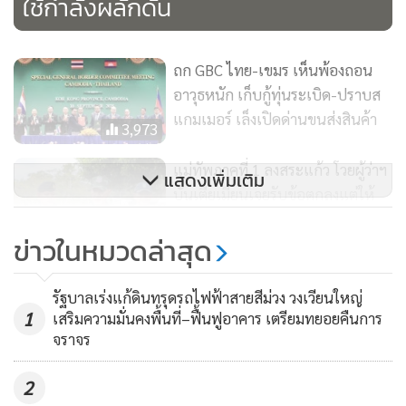
ใช้กำลังผลักดัน
เขาก็มีการดำเนินการอยู่ ซึ่งหลักการได้บอกเขาไปแล้ว
ถก GBC ไทย-เขมร เห็นพ้องถอน
อาวุธหนัก เก็บกู้ทุ่นระเบิด-ปราบส
แกมเมอร์ เล็งเปิดด่านขนส่งสินค้า
3,973
แม่ทัพภาคที่ 1 ลงสระแก้ว โวยผู้ว่าฯ
แสดงเพิ่มเติม
บันเตียเมียนเจยรับข้อตกลงแต่ให้
ท้ายชาวบ้านมายั่วยุ ลั่นอธิปไตยหลัก
1,246
ข่าวในหมวดล่าสุด
เขต 42-46 ไทยต้องได้คืน
“สิริพงศ์” ชี้ ต้องให้ทหาร-คนพื้นที่
รัฐบาลเร่งแก้ดินทรุดรถไฟฟ้าสายสีม่วง วงเวียนใหญ่
ร่วมพิจารณาเปิดด่าน มั่นใจ “บิ๊ก
1
เสริมความมั่นคงพื้นที่–ฟื้นฟูอาคาร เตรียมทยอยคืนการ
เล็ก” ท่าทีเปลี่ยนหลังรัฐบาลใหม่เข้า
จราจร
317
บริหาร
2