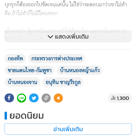
บุกรุกก็ต้องออกไปชัดเจนแค่นั้น ไม่ใช่ว่าจะตอบมาว่าเขาไม่ทำ
คือ ถ้าไม่ทำก็ไม่มีใครเจรจา
เมื่อถามว่า รัฐบาลมีแนวทางทำให้สังคมโลก มองเราในทางบวก
แสดงเพิ่มเติม
ใช่หรือไม่ นายอนุทิน กล่าวว่า คืออย่างนี้ คนเป็นนายกฯ พูดเรื่อง
นี้มากไม่ได้ เพราะว่ามอบหมายไปหมดแล้ว ถ้าตนไปพูด ซึ่งมอบ
หมายไปแล้วว่า ต้องรักษาอธิปไตย รักษาชายแดน รักษาแผ่นดิน
กองทัพ
กระทรวงการต่างประเทศ
เป็นเรื่องของกองทัพ ให้อำนาจเต็มไปหมดแล้ว การสนับสนุนทุก
ชายแดนไทย-กัมพูชา
บ้านหนองหญ้าแก้ว
อย่างจากรัฐบาลเต็มหมดแล้ว เหมือนเรื่องของการเจรจาทางการ
บ้านหนองจาน
อนุทิน ชาญวีรกูล
ทูต จะพูดเรื่องเงื่อนไขอะไรต่างๆ กระทรวงการต่างประเทศรับ
ไปดำเนินการหมดแล้ว และกรณีการดูแลประชาชนที่จังหวัด
1,300
สระแก้วสิทธิต่างๆ ทางผู้ว่าราชการจังหวัดก็ดำเนินการตามที่
ตกลงไว้ ทุกคนได้รับมอบอำนาจทั้งหมดให้ไปดำเนินการจัดการ
ยอดนิยม
เมื่อถามว่า กรณีที่มีการเลื่อนการประชุม คณะกรรมาธิการ
อ่านเพิ่มเติม