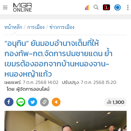
•
หน้าหลัก
หน้าหลัก
การเมือง
ข่าวการเมือง
•
ทันเหตุการณ์
•
“อนุทิน” ยันมอบอำนาจเต็มที่ให้
ภาคใต้
•
ภูมิภาค
กองทัพ-กต.จัดการปมชายแดน ย้ำ
•
Online Section
เขมรต้องออกจากบ้านหนองจาน-
•
บันเทิง
หนองหญ้าแก้ว
•
ผู้จัดการรายวัน
เผยแพร่:
7 ต.ค. 2568 14:02
ปรับปรุง:
7 ต.ค. 2568 15:20
•
คอลัมนิสต์
โดย: ผู้จัดการออนไลน์
•
ละคร
1,300
•
CbizReview
•
Cyber BIZ
•
ผู้จัดกวน