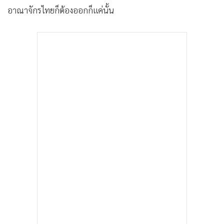
อาณาจักรไทยก็ต้องออกก็แค่นั้น