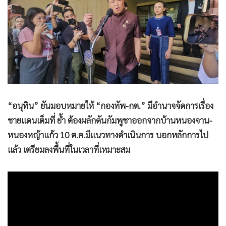
•
Good health & Well-being
•
Green Innovation & SD
•
Management & HR
•
MGR Live
•
Infographic
•
การเมือง
•
ท่องเที่ยว
“อนุทิน” ยันมอบหมายให้ “กองทัพ-กต.” มีอำนาจจัดการเรื่อง
•
กีฬา
ชายแดนเต็มที่ ย้ำ ต้องผลักดันกัมพูชาออกจากบ้านหนองจาน-
•
ต่างประเทศ
หนองหญ้าแก้ว 10 ต.ค.มีแนวทางดำเนินการ บอกหลักการไป
•
Special Scoop
แล้ว เตรียมลงพื้นที่ในเวลาที่เหมาะสม
•
เศรษฐกิจ-ธุรกิจ
•
จีน
•
ชุมชน-คุณภาพชีวิต
•
อาชญากรรม
•
Motoring