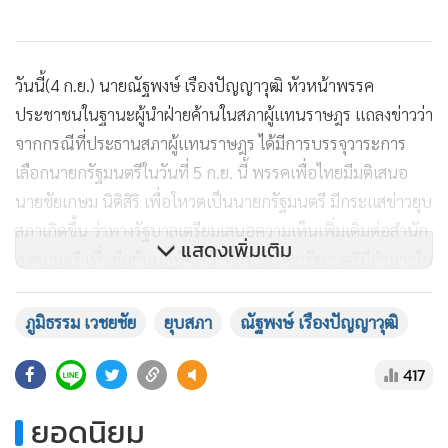
วันนี้(4 ก.ย.) นายณัฐพงษ์ เรืองปัญญาวุฒิ หัวหน้าพรรค
ประชาชนในฐานะผู้นำฝ่ายค้านในสภาผู้แทนราษฎร แถลงข่าวว่า
จากกรณีที่ประธานสภาผู้แทนราษฎร ได้มีการบรรจุวาระการ
เลือกนายกรัฐมนตรีในวันที่ 5 ก.ย. นี้ พรรคเพื่อไทยมีมติเสนอ
นายชัยเกษม นิติสิริ เพื่อโหวตเป็นนายกรัฐมนตรี มีกระแสข่าวยุบ
สภาเกิดขึ้น ว่าทางรัฐบาลเตรียมเสนอความเห็นเพิ่มเติมต่อสำนัก
แสดงเพิ่มเติม
องคมนตรี เพื่อยืนยันปฏิบัติหน้าที่แทนนายกรัฐมนตรีมีอำนาจใน
การทูลเกล้าฯ ยุบสภา
ภูมิธรรม เวชยชัย
ยุบสภา
ณัฐพงษ์ เรืองปัญญาวุฒิ
417
ซึ่งตนและพรรคประชาชนมีความเห็นต่อกรณีดังกล่าวนี้ว่า
ยอดนิยม
ประการแรกพวกเรายืนยัน ว่าปฏิบัติหน้าที่แทนนายกรัฐมนตรี