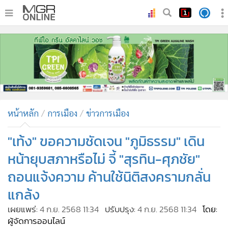
•
หน้าหลัก
•
ทันเหตุการณ์
•
ภาคใต้
•
ภูมิภาค
•
Online Section
หน้าหลัก
การเมือง
ข่าวการเมือง
•
บันเทิง
•
ผู้จัดการรายวัน
"เท้ง" ขอความชัดเจน "ภูมิธรรม" เดิน
•
คอลัมนิสต์
หน้ายุบสภาหรือไม่ จี้ "สุรทิน-ศุภชัย"
•
ละคร
ถอนแจ้งความ ค้านใช้นิติสงครามกลั่น
•
CbizReview
แกล้ง
•
Cyber BIZ
เผยแพร่:
4 ก.ย. 2568 11:34
ปรับปรุง:
4 ก.ย. 2568 11:34
โดย:
•
ผู้จัดกวน
ผู้จัดการออนไลน์