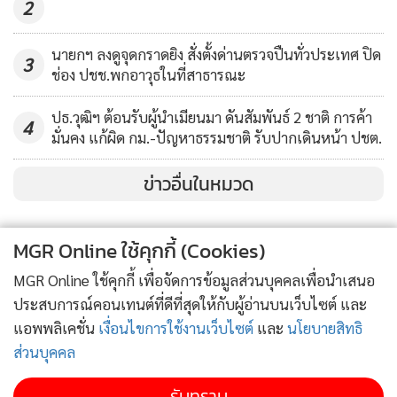
2
อยากให้ใช้กฎหมายเป็นเครื่องมือในการกลั่นแกล้ง หรือ
กระบวนการนิติสงครามกับฝ่ายใด " นายณัฐพงษ์กล่าว
นายกฯ ลงดูจุดกราดยิง สั่งตั้งด่านตรวจปืนทั่วประเทศ ปิด
3
ช่อง ปชช.พกอาวุธในที่สาธารณะ
ปธ.วุฒิฯ ต้อนรับผู้นำเมียนมา ดันสัมพันธ์ 2 ชาติ การค้า
4
มั่นคง แก้ผิด กม.-ปัญหาธรรมชาติ รับปากเดินหน้า ปชต.
ข่าวอื่นในหมวด
MGR Online ใช้คุกกี้ (Cookies)
MGR Online ใช้คุกกี้ เพื่อจัดการข้อมูลส่วนบุคคลเพื่อนำเสนอ
ประสบการณ์คอนเทนต์ที่ดีที่สุดให้กับผู้อ่านบนเว็บไซต์ และ
แอพพลิเคชั่น
เงื่อนไขการใช้งานเว็บไซต์
และ
นโยบายสิทธิ
ส่วนบุคคล
รับทราบ