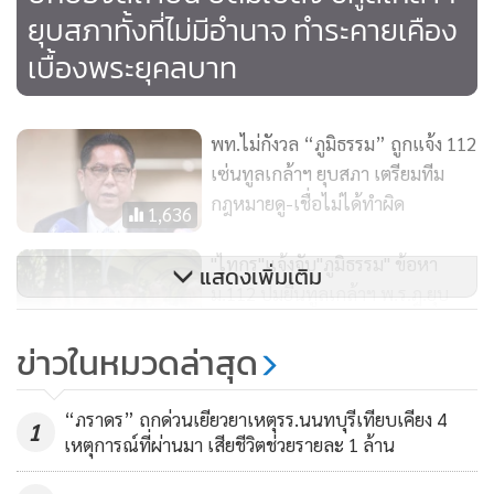
พงษ์กล่าว
ยุบสภาทั้งที่ไม่มีอำนาจ ทำระคายเคือง
เบื้องพระยุคลบาท
นายณัฐพงษ์ กล่าวว่า ซึ่งถ้ากระบวนการโหวตนายกหรือการยุบ
สภายังคงไม่เกิดความชัดเจน ตนเห็นควรต้องดำเนินการตาม
ระเบียบวาระที่ได้มีการบรรจุการประชุม โดยใช้อำนาจจาก
พท.ไม่กังวล “ภูมิธรรม” ถูกแจ้ง 112
ประธานสภาผู้แทนราษฎรต่อไปในวันพรุ่งนี้
เซ่นทูลเกล้าฯ ยุบสภา เตรียมทีม
กฎหมายดู-เชื่อไม่ได้ทำผิด
1,636
ประการที่สองที่มีการดำเนินคดี มาตรา 112 โดยนายสุรทิน
พิจารณ์ หัวหน้าพรรคประชาธิปไตยใหม่ และนายศุภชัย ใจสมุทร
"ไทกร"แจ้งจับ"ภูมิธรรม" ข้อหา
แสดงเพิ่มเติม
ประธานคณะทำงานฝ่ายกฎหมายพรรคภูมิใจไทย ที่มีการกล่าว
ม.112 ปมยื่นทูลเกล้าฯ พ.ร.ฎ.ยุบ
โทษในมาตรา 157
สภาฯ
1,266
ข่าวในหมวดล่าสุด
“อนุทิน” งดตอบข่าวตีกลับ
"ผมและพรรคประชาชนไม่เห็นด้วย ที่จะใช้เครื่องมือทาง
ทูลเกล้าฯ ยุบสภา จี้รัฐบาลแจง ไม่
กฎหมายในการดำเนินคดีดังกล่าว สิ่งที่ผมอยากเรียกร้องคือขอ
“ภราดร” ถกด่วนเยียวยาเหตุรร.นนทบุรีเทียบเคียง 4
1
ต้องรอศาล รธน.ขอให้เล่นตามกติกา
เหตุการณ์ที่ผ่านมา เสียชีวิตช่วยรายละ 1 ล้าน
ให้ทั้งสองคนถอนคำกล่าวโทษในการดำเนินคดี เพื่อสร้าง
327
บรรยากาศให้พวกเราหาทางออกให้กับประเทศได้ และย้ำว่าไม่