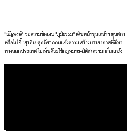
"ณัฐพงษ์" ขอความชัดเจน "ภูมิธรรม" เดินหน้าทูลเกล้าฯ ยุบสภา
หรือไม่ จี้ "สุรทิน-ศุภชัย" ถอนแจ้งความ สร้างบรรยากาศที่ดีหา
ทางออกประเทศ ไม่เห็นด้วยใช้กฎหมาย-นิติสงครามกลั่นแกล้ง