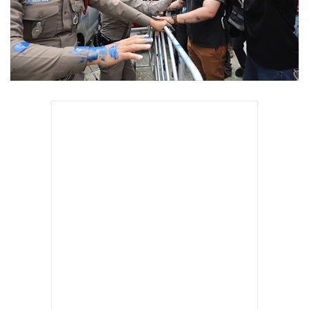
•
Good health & Well-being
•
Green Innovation & SD
•
Management & HR
•
MGR Live
•
Infographic
•
การเมือง
•
ท่องเที่ยว
•
กีฬา
•
ต่างประเทศ
•
Special Scoop
•
เศรษฐกิจ-ธุรกิจ
•
จีน
•
ชุมชน-คุณภาพชีวิต
•
อาชญากรรม
•
Motoring