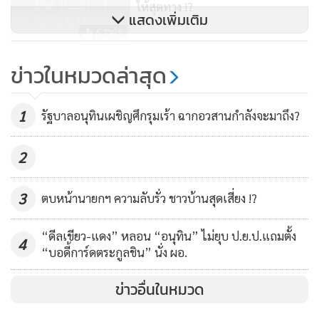
ให้สุดทาง !?
แสดงเพิ่มเติม
ลง” ไปด่าพรรคเพื่อไทย ในเรื่องแนวทางการแก้ไขรัฐธรรมนูญ
6,065
นอกเหนือจากนี้ การเคลื่อนไหวของพวกแกนนำม็อบบางคน ที่
สังคมมองว่ามีพฤติกรรม “ก้าวร้าว หยาบคาย” และใน
'เสี่ยไก่'เผย 3 ข้อแตกต่างร่างแก้ไข
ข่าวในหมวดล่าสุด
บรรยากาศการชุมนุมที่นับวันไร้ระเบียบ มีความสุดโต่ง “จาบ
รธน. เชื่อตกลงกันได้
จ้วง” สถาบันฯ แม้ว่าในระยะหลังจะถูกลดบทบาทลง เช่น นาย
99
1
รัฐบาลอนุทินเผชิญศึกรุมเร้า ฉากอวสานกำลังจะมาถึง?
พริษฐ์ ชิวารักษ์ หรือ “เพนกวิน” หรืออีกบางคนที่ใช้คำพูดและ
ข้อความหมิ่นเหม่จาบจ้างสถาบันฯ ก็ไม่ค่อยได้ขึ้นเวทีปราศรัย
2
ทำให้การชุมนุมกลับมาเน้นที่ 3 ข้อเรียกร้องหลัก คือ แก้
รัฐธรรมนูญ หยุดคุกคาม และรัฐบาลลาออก แม้จะยังไม่ชัดว่า จะ
3
ตบหน้านายกฯ ความลับรั่ว ชาวบ้านสุดเสี่ยง !?
เรียงลำดับแบบไหน แต่ก็ถือว่าได้แนวร่วมมากพอสมควร
“ดีลเขียว-แดง” หลอน “อนุทิน” ไม่ยุบ ป.ย.ป.แถมตั้ง
4
แต่ถึงอย่างไรก็ดี ก็ยังมีให้เห็นพฤติกรรมก้าวร้าว คุกคามของแกน
“บอดี้การ์ดตระกูลชิน” นั่ง ผอ.
นำบางคน จากกรณีที่มีการสาดสีใส่ตำรวจ ที่สถานี
ข่าวอื่นในหมวด
ตำรวจนครบาลสำราญราษฎร์ เมื่อวันศุกร์ที่ผ่านมา ก็ยิ่งตอกย้ำ
ให้เห็นภาพลบลงไปอีก