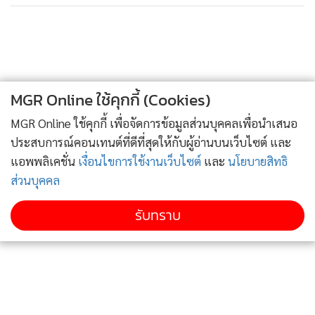
เมื่อพิจารณาจากภาพรวมดังกล่าวมาจนถึงนาทีนี้ เริ่มมีการ
“ตกผลึก” ในเรื่องการแก้ไขรัฐธรรมนูญ นั่นคือ มีความเห็นทุก
ฝ่ายตรงกัน ก็คือ ให้มี ส.ส.ร. ยกร่างรัฐธรรมนูญใหม่ โดยไม่แตะ
หมวด1-2 ที่เกี่ยวข้องกับพระมหากษัตริย์ โดยฝ่ายรัฐบาลและ
ส.ว. ยอมถอยโหวตให้แก้ไข มาตรา 256 เพื่อเปิดทางดังกล่าว ซึ่ง
MGR Online ใช้คุกกี้ (Cookies)
จะว่าไปแล้ว ส.ว.ชุดปัจจุบัน ก็ยังเหลือวาระตามบทเฉพาะกาล
MGR Online ใช้คุกกี้ เพื่อจัดการข้อมูลส่วนบุคคลเพื่อนำเสนอ
เพียงประมาณสองปีเท่านั้น แต่กระบวนการร่างใหม่ต้องใช้เวลา
ประสบการณ์คอนเทนต์ที่ดีที่สุดให้กับผู้อ่านบนเว็บไซต์ และ
เกือบสองปี หรืออย่างน้อย 2 ปี
แอพพลิเคชั่น
เงื่อนไขการใช้งานเว็บไซต์
และ
นโยบายสิทธิ
เมื่อภาพเป็นแบบนี้ มันก็เหมือนกับบีบให้กลุ่มที่ “ชักใย” ให้เกิด
ส่วนบุคคล
ม็อบเยาวชนปลดแอก ต้อง “หยุดอยู่กับที่” เพราะถือว่า “ไปไกล
รับทราบ
กว่าความเป็นจริง” และเมื่อพิจารณาจากอารมณ์ของสังคมส่วน
ใหญ่แล้ว ยังไม่เอาด้วย และที่สำคัญสังคมในยุคปัจจุบัน “ผู้ใหญ่”
หรือที่ “สูงวัยกว่า” ล้วนมีความรู้ มีประสบการณ์มากกว่า เด็กๆ
เยาวชน และรู้ทันว่าใคร กลุ่มไหนที่ชักใยโดยเจตนาให้เกิดความ
ปั่นป่วน !!