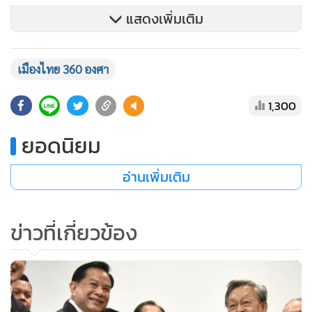
แสดงเพิ่มเติม
แม้ว่าในความเคลื่อนไหวดังกล่าวนั้น ยังมีความเห็นที่แยกย่อยที่
เมืองไทย 360 องศา
กลายมาเป็นความเห็นต่างที่คุกคามซึ่งกันและกัน โดยเฉพาะใน
กลุ่มที่อ้างว่า “พวกนักประชาธิปไตย” เมื่อได้เห็นการตอบโต้จาก
1,300
นายวัฒนา เมืองสุข จากพรรคเพื่อไทย นายจตุพร พรหมพันธุ์ ที่
ยอดนิยม
แสดงความเห็นแย้งกับท่าทีของพรรคก้าวไกล ในเรื่องการแก้ไข
รัฐธรรมนูญ ที่พรรคเพื่อไทย ยื่นญัตติแก้ไข มาตรา 256 เพื่อให้มี
อ่านเพิ่มเติม
สภาร่างรัฐธรรมนูญ (ส.ส.ร.) และไม่แตะ หมวดที่ 1 และหมวดที่ 2
ที่เกี่ยวกับพระมหากษัตริย์ ขณะที่พรรคก้าวไกล ไม่ร่วมลงชื่อ
เสนอญัตติ และมีท่าทีเคลื่อนไหวให้แก้ไขรายมาตรา โดยเฉพาะ
ข่าวที่เกี่ยวข้อง
การ “ปิดสวิตช์ ส.ว.” และเป้าหมายสำคัญก็คือ การอภิปรายและ
แก้ไขในทุกหมวดมาตราในรัฐธรรมนูญ ไม่เว้นในหมวดที่
เกี่ยวข้องกับพระมหากษัตริย์
ความเห็นขัดแย้งที่ว่านี้ ทำให้ทั้ง นายวัฒนา เมืองสุข รวมไปถึง