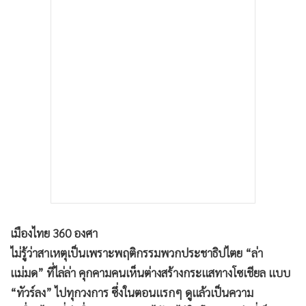
•
เกม
•
วิทยาศาสตร์
•
SMEs
•
หุ้น
•
อินโดจีน
•
กองทุนรวม
•
Celeb Online
•
Factcheck
•
ญี่ปุ่น
•
News1
•
Gotomanager
เมืองไทย 360 องศา
ไม่รู้ว่าสาเหตุเป็นเพราะพฤติกรรมพวกประชาธิปไตย “ล่า
แม่มด” ที่ไล่ล่า คุกคามคนเห็นต่างสร้างกระแสทางโซเชียล แบบ
“ทัวร์ลง” ไปทุกวงการ ซึ่งในตอนแรกๆ ดูแล้วเป็นความ