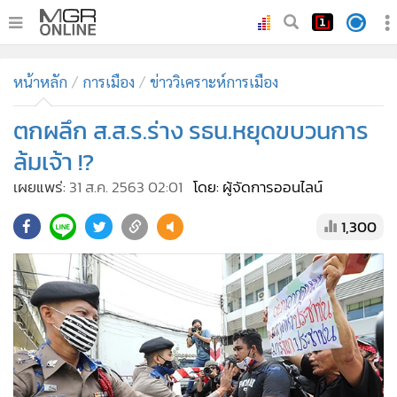
•
หน้าหลัก
หน้าหลัก
การเมือง
ข่าววิเคราะห์การเมือง
•
ทันเหตุการณ์
•
ตกผลึก ส.ส.ร.ร่าง รธน.หยุดขบวนการ
ภาคใต้
•
ภูมิภาค
ล้มเจ้า !?
•
Online Section
เผยแพร่:
31 ส.ค. 2563 02:01
โดย: ผู้จัดการออนไลน์
•
บันเทิง
1,300
•
ผู้จัดการรายวัน
•
คอลัมนิสต์
•
ละคร
•
CbizReview
•
Cyber BIZ
•
ผู้จัดกวน