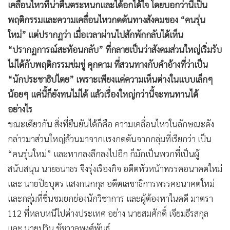
เคลื่อนไหวที่น่าตื่นตระหนกและได้อกได้ใจ โดยบอกว่านี่เป็น
พฤติกรรมและความเคลื่อนไหวกดดันทางสังคมของ “คนรุ่น
ใหม่” แต่ปรากฏว่า เมื่อเวลาผ่านไปสักพักกลับได้เห็น
“ปรากฏการณ์สะท้อนกลับ” ที่กลายเป็นว่าสังคมส่วนใหญ่เริ่มรับ
ไม่ได้กับพฤติกรรมข่มขู่ คุกคาม ที่สวนทางกับคำอ้างที่ว่าเป็น
“นักประชาธิปไตย” เพราะเพียงแค่ความเห็นต่างในแบบเล็กๆ
น้อยๆ แค่นี้ก็ยังทนไม่ได้ แล้วเรื่องใหญ่กว่านี้จะทนทานได้
อย่างไร
ขณะเดียวกัน สิ่งที่ยืนยันได้ก็คือ ความเคลื่อนไหวในลักษณะดัง
กล่าวมาส่วนใหญ่ล้วนมาจากแรงกดดันจากกลุ่มที่เรียกว่า เป็น
“คนรุ่นใหม่” และหากลงลึกลงไปอีก ก็มักเป็นพวกที่เป็นผู้
สนับสนุน นายธนาธร จึงรุ่งเรืองกิจ อดีตหัวหน้าพรรคอนาคตใหม่
และ นายปิยบุตร แสงกนกกุล อดีตเลขาธิการพรรคอนาคตใหม่
และกลุ่มที่ชื่นชมยกย่องนักวิชาการ และผู้ต้องหาในคดี มาตรา
112 ที่หลบหนีไปต่างประเทศ อย่าง นายสมศักดิ์ เจียมธีรสกุล
และ นายปวิน ชัชวาลพงศ์พันธ์