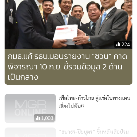
แกนนำพรรคเพื่อไทยบางคน ได้ออกมาตอบโต้พรรคก้าวไกล
อย่างรุนแรง ในลักษณะที่มองในแบบ “เหลืออด” มีการระบุ
ทำนองว่า “ทำตัวหล่อ” หรือเอาดีเข้าตัวเอาชั่วให้คนอื่น พร้อม
ทั้งระบุในเชิงสงสัยว่า พรรคก้าวไกล มีเจตนาจะแก้ไขรัฐธรรมนูญ
จริงหรือไม่ เพราะการไปแตะในเรื่องแบบนั้น จะทำให้ “เสียการ
224
ใหญ่” หรือแก้ไขไม่สำเร็จตั้งแต่ต้น ขณะที่พรรคก้าวไกล โดย
กมธ.แก้ รธน.มอบรายงาน “ชวน” คาด
นายปิยบุตร แสงกนกกุล ที่เวลานี้เป็นแกนนำกลุ่มก้าวหน้า ระบุ
พิจารณา 10 ก.ย. ชี้รวมข้อมูล 2 ด้าน
ว่า จะใช้มวลชนจากภายนอก กดดันการแก้ไขรัฐธรรมนูญ โดยจะ
เป็นกลาง
ใช้วิธีการรวบรวมรายชื่อประชาชนเสนอญัตติแก้ไขรัฐธรรมนูญ
เพื่อไทย-ก้าวไกล คู่แข่งในทางแคบ
แต่ที่น่าจับตาก็คือ ภายในกลุ่มของพวก “นักประชาธิปไตย”
เลี่ยงไม่พ้น!?
พวกนี้ ก็ยังมีความขัดแย้งแยกย่อยออกไปอีก เมื่อกลุ่มของ
1,003
“ปวิน-สมศักดิ์” เข้าไปด่า “ธนาธร-ปิยบุตร” ในเรื่องที่ไม่ยอม
เป็นผู้นำมวลชนลงถนนออกมานำม็อบเยาวชนอย่างเปิดเผย จน
“ธนาธร-ปิยบุตร” ขึ้นหลังเสือป่วน
เกิดการวิวาทะผ่านโซเชียล ขณะที่บรรดาสาวกทั้งหลายก็ “ทัวร์