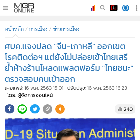
•
หน้าหลัก
หน้าหลัก
การเมือง
ข่าวการเมือง
•
ทันเหตุการณ์
•
ศบค.แจงปลด “จีน-เกาหลี” ออกเขต
ภาคใต้
•
ภูมิภาค
โรคติดต่อฯ แต่ยังไม่ปล่อยเข้าไทยเสรี
•
Online Section
ย้ำห้างร้านโหลดแพลตฟอร์ม “ไทยชนะ”
•
บันเทิง
ตรวจสอบคนเข้าออก
•
ผู้จัดการรายวัน
เผยแพร่:
16 พ.ค. 2563 15:01
ปรับปรุง:
16 พ.ค. 2563 16:23
•
คอลัมนิสต์
โดย: ผู้จัดการออนไลน์
•
ละคร
240
•
CbizReview
•
Cyber BIZ
•
ผู้จัดกวน