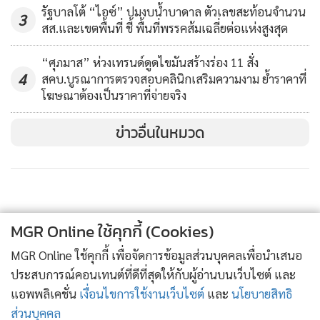
รัฐบาลโต้ “ไอซ์” ปมงบน้ำบาดาล ตัวเลขสะท้อนจำนวน
3
สส.และเขตพื้นที่ ชี้ พื้นที่พรรคส้มเฉลี่ยต่อแห่งสูงสุด
“จำได้หรือไม่ที่เราพูดว่าคนจะเข้าประเทศไทยจะต้องมีใบรับรอง
แพทย์ ต้องมีการตรวจเรื่อง Fit To Fly จะต้องมีเรื่องของประกัน
“ศุภมาส” ห่วงเทรนด์ดูดไขมันสร้างร่อง 11 สั่ง
เราใช้มาตรการพวกนั้นเป็นตัวจัดการแทน แถมถ้ามาเมืองไทย
4
สคบ.บูรณาการตรวจสอบคลินิกเสริมความงาม ย้ำราคาที่
จะต้องอยู่ในสถานที่ที่รัฐจัดให้อีก 14 วัน นักท่องเที่ยวที่ไหน
โฆษณาต้องเป็นราคาที่จ่ายจริง
อยากจะมา มาตรการเหล่านี้ยังไม่ยกเลิก มาตรการที่ตรึงไว้ สนาม
ข่าวอื่นในหมวด
บินยังไม่ได้เปิดทุกที่ เครื่องบินยังไม่ได้ลงแบบเสรี ฉะนั้น มั่นใจได้
เลยระบบของเรายังควบคุมได้อย่างดี แล้วไม่ได้อนุญาตให้นักท่อง
เที่ยวได้เข้ามา ยกเว้นนักการทูต คนไทยเราเองอย่างนี้ให้กลับมา
หรือเป็นต่างชาติที่ต้องเข้ามาดูธุรกิจใหญ่ๆ ของเขาที่ต้องมีการ
คัดกรองก่อนเข้ามา คนกลุ่มนี้จะต้องมีระบบของการดูแล เรา
MGR Online ใช้คุกกี้ (Cookies)
สามารถติดตามได้ในพื้นที่ มั่นใจเราออกแบบระบบมา 3-4 เดือน
MGR Online ใช้คุกกี้ เพื่อจัดการข้อมูลส่วนบุคคลเพื่อนำเสนอ
เข้าสู่เดือนที่ 5 ทำมาอย่างดี ก็สามารถทำให้มั่นใจหรือการันตีได้”
ประสบการณ์คอนเทนต์ที่ดีที่สุดให้กับผู้อ่านบนเว็บไซต์ และ
นพ.ทวีศิลป์ กล่าว
แอพพลิเคชั่น
เงื่อนไขการใช้งานเว็บไซต์
และ
นโยบายสิทธิ
ส่วนบุคคล
เมื่อถามว่า อยากให้อธิบายการใช้แอปพลิเคชันไทยชนะ นพ.ทวี