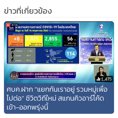
ส่วนการตรวจร้านค้า กิจการ กิจกรรมวันที่ 15 พ.ค. 23,289 แห่ง
ข่าวที่เกี่ยวข้อง
ส่วนใหญ่ปฏิบัติตามได้ดี มีปฏิบัติไม่ครบ 162 แห่ง ไม่ปฏิบัติตาม
1 แห่ง
1,475
ศบค.ฝาก “แยกกันเราอยู่ รวมหมู่เพื่อ
ไปต่อ” ชีวิตวิถีใหม่ สแกนคิวอาร์โค้ด
เข้า-ออกพรุ่งนี้
เมื่อถามถึงการยกเลิกจีนและเกาหลีใต้ออกจากเขตโรคติดต่อ