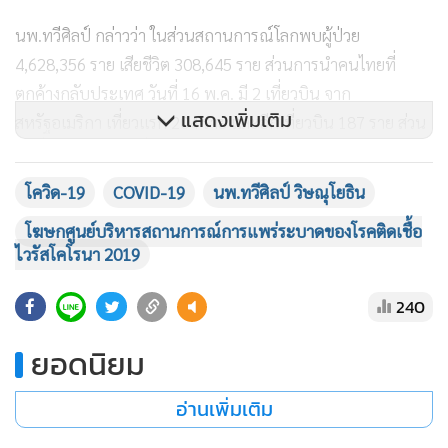
นพ.ทวีศิลป์ กล่าวว่า ในส่วนสถานการณ์โลกพบผู้ป่วย
4,628,356 ราย เสียชีวิต 308,645 ราย ส่วนการนำคนไทยที่
ตกค้างกลับประเทศ วันที่ 16 พ.ค. มี 2 เที่ยวบิน จาก
แสดงเพิ่มเติม
สหรัฐอเมริกา เที่ยวแรก 204 ราย และอีกเที่ยวบิน 187 ราย ส่วน
วันที่ 17 พ.ค. มี 3 เที่ยวบิน จากมัลดีฟส์ 150 ราย แคนาดา 80
ราย และ อินเดีย 80 ราย สำหรับสถิติคนไทยเดินทางกลับเข้า
โควิด-19
COVID-19
นพ.ทวีศิลป์ วิษณุโยธิน
ประเทศผ่านจุดผ่านแดนทางบก มีผู้ประสงเดินทางกลับเข้ามา
โฆษกศูนย์บริหารสถานการณ์การแพร่ระบาดของโรคติดเชื้อ
จากเมียนมา 14 ราย มาเลเซีย 273 ราย สปป.ลาว 15 ราย และ
ไวรัสโคโรนา 2019
กัมพูชา 6 ราย ขณะที่ยอดผู้เดินทางเข้าประเทศที่ต้องเข้ากักกัน
ในสถานที่ของรัฐและส่วนภูมิภาค สะสม 19,428 ราย ยังกักตัวอยู่
240
ในปัจจุบัน 9,527 ราย กลับบ้านแล้ว 9,901 ราย
ยอดนิยม
นพ.ทวีศิลป์ กล่าวอีกว่า ส่วนศูนย์ปฏิบัติการแก้ไขสถานการณ์
อ่านเพิ่มเติม
ฉุกเฉินด้านความมั่นคงที่ตรวจเรื่องเคอร์ฟิว พบมี 40 รายกระทำ
ผิดในการมั่วสุมชุมนุม อันดับ 1 ยาเสพติด 2. ดื่มสุรา และ 3. อื่นๆ