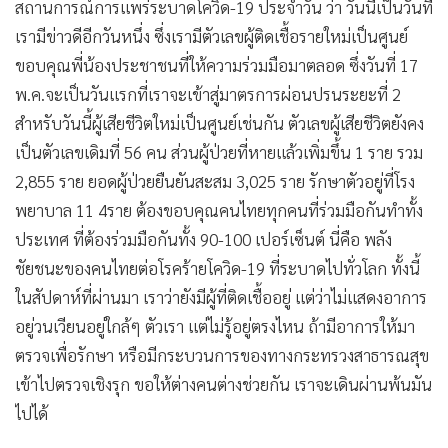
สถานการณ์การแพร่ระบาดโควิด-19 ประจำวัน ว่า วันนี้เป็นวันที่
•
เกม
เรามีข่าวดีอีกวันหนึ่ง ซึ่งเรามีตัวเลขผู้ติดเชื้อรายใหม่เป็นศูนย์
•
วิทยาศาสตร์
ขอบคุณพี่น้องประชาชนที่ให้ความร่วมมือมาตลอด ซึ่งวันที่ 17
•
SMEs
พ.ค.จะเป็นวันแรกที่เราจะเข้าสู่มาตรการผ่อนปรนระยะที่ 2
•
หุ้น
สำหรับวันนี้ผู้เสียชีวิตใหม่เป็นศูนย์เช่นกัน ตัวเลขผู้เสียชีวิตยังคง
•
อินโดจีน
เป็นตัวเลขเดิมที่ 56 คน ส่วนผู้ป่วยที่หายแล้วเพิ่มขึ้น 1 ราย รวม
•
กองทุนรวม
2,855 ราย ยอดผู้ป่วยยืนยันสะสม 3,025 ราย รักษาตัวอยู่ที่โรง
•
Celeb Online
พยาบาล 11 4ราย ต้องขอบคุณคนไทยทุกคนที่ร่วมมือกันทำทั้ง
•
Factcheck
ประเทศ ที่ต้องร่วมมือกันทั้ง 90-100 เปอร์เซ็นต์ นี่คือ พลัง
•
ญี่ปุ่น
ชัยชนะของคนไทยต่อโรคร้ายโควิด-19 ที่ระบาดไปทั่วโลก ทั้งนี้
•
News1
ในสัปดาห์ที่ผ่านมา เราว่ายังมีผู้ที่ติดเชื้ออยู่ แต่ว่าไม่แสดงอาการ
อยู่วนเวียนอยู่ใกล้ๆ ตัวเรา แต่ไม่รู้อยู่ตรงไหน ถ้ามีอาการให้มา
•
Gotomanager
ตรวจเพื่อรักษา หรือมีกระบวนการของทางกระทรวงสาธารณสุข
เข้าไปตรวจเชิงรุก ขอให้ต่างคนต่างช่วยกัน เราจะเดินผ่านพ้นมัน
ไปได้