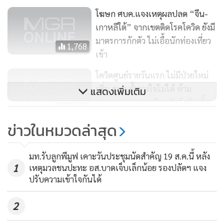
อันตราย อยากให้อธิบายเหตุผลของการถอดพื้นที่ดังกล่าวออก
โฆษก ศบค.แจงเหตุผลปลด “จีน-
เกาหลีใต้” จากเขตติดโรคโควิด ยังมี
และการถอดพื้นที่ดังกล่าวออกมาจะส่งผลต่อการควบคุมโรคใน
มาตรการกักตัว ไม่เอื้อนักท่องเที่ยว
ประเทศหรือไม่ เพราะประชาชนกังวลว่าอาจจะกลายเป็นช่อง
1,768
เข้า
โหว่ที่ชาวต่างชาติที่เดินทางเข้ามาในประเทศ นพ.ทวีศิลป์ กล่าว
ว่า ทั้งสองประเทศนี้เป็นประเทศแรกๆ ที่ปรากฏเป็นข่าวในการที่
โควิดศูนย์รายวันแรก ไม่มีป่วยใหม่
เกิดการระบาด ผ่านมาหลายเดือนสถิติการเกิดโรคของเขาเป็น
เพิ่ม ศบค.ย้ำวางใจไม่ได้ ห้าม
แสดงเพิ่มเติม
หลักหน่วยแล้ว และมีระบบควบคุมการระบาดได้อย่างดี เมื่อ
ประมาท เหตุอาจมีคนกำลังฟักเชื้อ
9,194
เทียบกับทั่วโลกที่ติดเชื้อสูงกว่านี้ แต่ไม่ปรากฏว่าถูกประกาศให้
อยู่
ข่าวในหมวดล่าสุด
เป็นเขตติดโรคอย่างสองประเทศนี้ จึงดูว่าไม่ยุติธรรม จึงไม่มี
ข่าวดี!! ไทยไม่มีผู้ติดโควิด-19 ราย
เหตุผลอะไรที่จะต้องคงค้างไว้ เพราะว่าการระบาดของเขาก็ผ่าน
ใหม่ ไม่มีผู้เสียชีวิต
มท.รับลูกพีมูฟ เคาะวันประชุมนัดสำคัญ 19 ส.ค.นี้ หลัง
มาพอสมควร และระบบของเขาก็ดี นี่คือ เหตุผลที่ต้องเอาออก
1
เหตุมวลชนปะทะ อส.บาดเจ็บเล็กน้อย รองปลัดฯ แจง
192
ส่วนที่เกรงว่าคนจีนเป็นนักท่องเที่ยวใหญ่ที่สุดจะเข้ามาจำนว
ปรับความเข้าใจกันได้
นมากๆ หรือเปล่านั้น ไม่เกี่ยวกัน การเอาออกจากการรายชื่อ
ของเขตติดโรคก็เป็นเรื่องหนึ่ง แต่การกำกับติดตาม ป้องกัน ไม่
2
ให้คนเข้าประเทศเป็นอีกเรื่องหนึ่ง