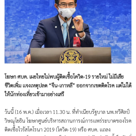
•
Good health & Well-being
•
Green Innovation & SD
•
Management & HR
•
MGR Live
•
Infographic
•
การเมือง
•
ท่องเที่ยว
•
กีฬา
•
ต่างประเทศ
โฆษก ศบค. เผยไทยไม่พบผู้ติดเชื้อโควิด-19 รายใหม่ ไม่มีเสีย
•
Special Scoop
ชีวิตเพิ่ม แจงเหตุปลด “จีน-เกาหลี” ออกจากเขตติดโรค แต่ไม่ได้
•
เศรษฐกิจ-ธุรกิจ
ให้นักท่องเที่ยวเข้ามาอย่างเสรี
•
จีน
วันนี้ (16 พ.ค.) เมื่อเวลา 11.30 น. ที่ทำเนียบรัฐบาล นพ.ทวีศิลป์
•
ชุมชน-คุณภาพชีวิต
วิษณุโยธิน โฆษกศูนย์บริหารสถานการณ์การแพร่ระบาดของโรค
•
อาชญากรรม
ติดเชื้อไวรัสโคโรนา 2019 (โควิด-19) หรือ ศบค. แถลง
•
Motoring