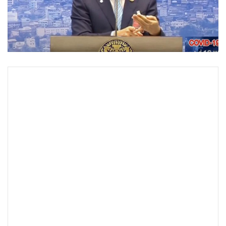
•
Good health & Well-being
•
Green Innovation & SD
•
Management & HR
•
MGR Live
•
Infographic
•
การเมือง
•
ท่องเที่ยว
•
กีฬา
•
ต่างประเทศ
•
Special Scoop
•
เศรษฐกิจ-ธุรกิจ
•
จีน
•
ชุมชน-คุณภาพชีวิต
•
อาชญากรรม
•
Motoring