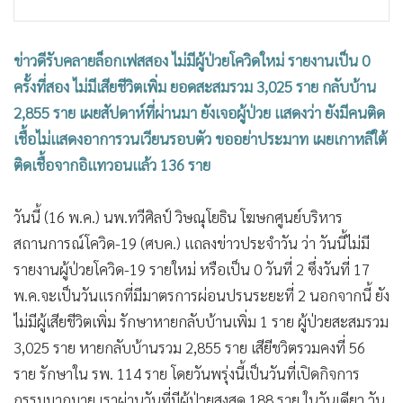
•
เกม
•
วิทยาศาสตร์
ข่าวดีรับคลายล็อกเฟสสอง ไม่มีผู้ป่วยโควิดใหม่ รายงานเป็น 0
•
SMEs
ครั้งที่สอง ไม่มีเสียชีวิตเพิ่ม ยอดสะสมรวม 3,025 ราย กลับบ้าน
•
หุ้น
2,855 ราย เผยสัปดาห์ที่ผ่านมา ยังเจอผู้ป่วย แสดงว่า ยังมีคนติด
•
อินโดจีน
เชื้อไม่แสดงอาการวนเวียนรอบตัว ขออย่าประมาท เผยเกาหลีใต้
•
กองทุนรวม
ติดเชื้อจากอิแทวอนแล้ว 136 ราย
•
Celeb Online
•
Factcheck
วันนี้ (16 พ.ค.) นพ.ทวีศิลป์ วิษณุโยธิน โฆษกศูนย์บริหาร
•
ญี่ปุ่น
สถานการณ์โควิด-19 (ศบค.) แถลงข่าวประจำวัน ว่า วันนี้ไม่มี
•
News1
รายงานผู้ป่วยโควิด-19 รายใหม่ หรือเป็น 0 วันที่ 2 ซึ่งวันที่ 17
•
Gotomanager
พ.ค.จะเป็นวันแรกที่มีมาตรการผ่อนปรนระยะที่ 2 นอกจากนี้ ยัง
ไม่มีผู้เสียชีวิตเพิ่ม รักษาหายกลับบ้านเพิ่ม 1 ราย ผู้ป่วยสะสมรวม
3,025 ราย หายกลับบ้านรวม 2,855 ราย เสียีชวิตรวมคงที่ 56
ราย รักษาใน รพ. 114 ราย โดยวันพรุ่งนี้เป็นวันที่เปิดกิจการ
กรรมมากมาย เราผ่านวันที่มีผู้ป่วยสูงสุด 188 ราย ในวันเดียว วัน