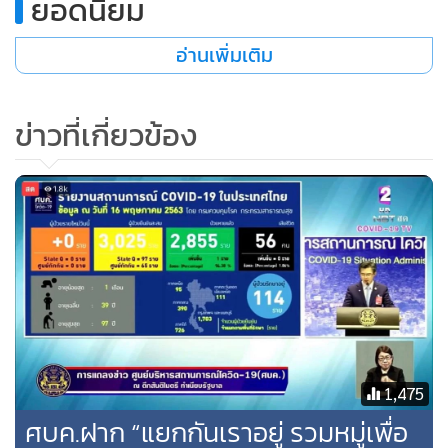
ยอดนิยม
จากรัสเซีย อาร์เจนตินา อินเดีย วันที่ 21 พ.ค. จีน ออสเตรเลีย
อ่านเพิ่มเติม
เวียดนาม วันที่ 22 พ.ค. จากสหรัฐอเมริกา เกาหลีใต้ กาตาร์ และ
วันที่ 23 พ.ค. จากเยอรมนี อินโดนีเซีย และบังกลาเทศ สำหรับ
การกักตัวในสถานที่กักกันของรัฐสะสม 19,428 คน อยู่ระหว่าง
ข่าวที่เกี่ยวข้อง
กักตัว 9,527 กลับบ้าน 9,901 คน
1,475
ศบค.ฝาก “แยกกันเราอยู่ รวมหมู่เพื่อ