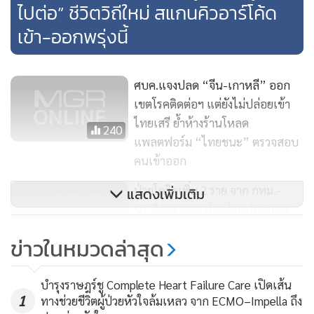
ไปต่อ” ชีวิตวิถีใหม่ สแกนคิวอาร์โค้ด
เข้า-ออกพรุ่งนี้
ศบค.แจงปลด “จีน-เกาหลี” ออก
เขตโรคติดต่อฯ แต่ยังไม่ปล่อยเข้า
ไทยเสรี ย้ำห้างร้านโหลด
240
แพลตฟอร์ม “ไทยชนะ” ตรวจสอบ
คนเข้าออก
ป่วยโควิดเพิ่ม 2 ราย จาก กทม.-
แสดงเพิ่มเติม
นราธิวาส ศบค.ห่วงผ่อนปรนระยะ 2
ดูบทเรียน “คลับอิแทวอน” คนเดียว
38,136
ข่าวในหมวดล่าสุด
ทำติดเชื้อพุ่งร่วม 100 คน
พลเมืองเกาหลีใต้ 367 คนจากอู่ฮั่น
บำรุงราษฎร์ชู Complete Heart Failure Care เปิดเส้น
กลับถึงเกาหลีใต้แล้ววันนี้
1
ทางช่วยชีวิตผู้ป่วยหัวใจล้มเหลว จาก ECMO–Impella ถึง