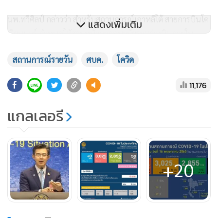
นพ.ทวีศิลป์ กล่าวว่า สำหรับสถานการณ์เกาหลีใต้ สายการบินโค
แสดงเพิ่มเติม
เรียนแอร์ กำหนดให้สวมหน้ากากอนามัยระหว่างบินภายใน
ประเทศ เริ่มในสัปดาห์หน้า และกำลังพิจารณาออกระเบียบให้
สถานการณ์รายวัน
ศบค.
โควิด
สวมหน้ากากขณะบินระหว่างประเทศด้วย ส่วนการระบาดที่
อิแทวอนยังไม่หยุด ตอนนี้เพิ่มเป็น 161 ราย ผู้ติดเชื้อรวม
11,176
11,037 ราย ต้องสอบสวนโรคไม่ระบุตัวตน 46,000 ราย พบติด
เชื้อ 5 ราย ติดเชื้อจากไปเที่ยวคาราโอเกะย่านฮงแด ตะวันตกกรุง
แกลเลอรี
โซล ที่ผู้ติดเชื้อจากเคสอิแทวอนไปเที่ยวมา
นพ.ทวีศิลป์ กล่าวว่า การนำคนไทยกลับประเทศ วันที่ 16 พ.ค.
กลับมาจากสหรัฐอเมริกา ผ่านเกาหลีใต้ 2 เที่ยวบิน โดยเที่ยวบิน
+20
แรกมา 204 คน และอีกเที่ยวบิน 187 คน วันที่ 17 พ.ค. มาจา
กมัลดีฟส์ 150 คน แคนาดาผ่านญี่ปุ่น 80 คน คน และอินเดีย 80
คน วันที่ 18 พ.ค. จากสหราชอาณาจักร สิงคโปร์ วันที่19 พ.ค.
จากสหรัฐอเมริกา จีน ญี่ปุ่น ฝรั่งเศส เนเธอร์แลนด์ วันที่ 20 พ.ค.