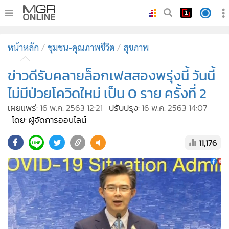
•
หน้าหลัก
หน้าหลัก
ชุมชน-คุณภาพชีวิต
สุขภาพ
•
ทันเหตุการณ์
•
ข่าวดีรับคลายล็อกเฟสสองพรุ่งนี้ วันนี้
ภาคใต้
•
ภูมิภาค
ไม่มีป่วยโควิดใหม่ เป็น 0 ราย ครั้งที่ 2
•
Online Section
เผยแพร่:
16 พ.ค. 2563 12:21
ปรับปรุง:
16 พ.ค. 2563 14:07
•
บันเทิง
โดย: ผู้จัดการออนไลน์
•
ผู้จัดการรายวัน
11,176
•
คอลัมนิสต์
•
ละคร
•
CbizReview
•
Cyber BIZ
•
ผู้จัดกวน