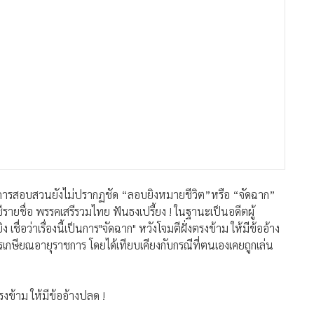
ที่ผลการสอบสวนยังไม่ปรากฏชัด “ลอบยิงหมายชีวิต”หรือ “จัดฉาก”
ชีรายชื่อ พรรคเสรีรวมไทย ฟันธงเปรี้ยง ! ในฐานะเป็นอดีตผู้
่อว่าเรื่องนี้เป็นการ"จัดฉาก" หวังโจมตีฝั่งตรงข้าม ให้มีข้ออ้าง
ษียณอายุราชการ โดยได้เทียบเคียงกับกรณีที่ตนเองเคยถูกเล่น
ตรงข้าม ให้มีข้ออ้างปลด !