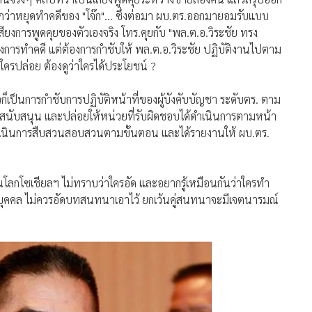
มกว่าหยุดทำคดีของ "โจ๊ก"... ซึ่งต่อมา ผบ.ตร.ออกมายอมรับแบบ
ียงการพูดคุยของตัวเองจริง โทร.คุยกับ "พล.ต.อ.วิระชัย ทรง
แซงการทำคดี แต่ต้องการกำชับให้ พล.ต.อ.วิระชัย ปฏิบัติงานไปตาม
ใครปล่อย ต้องดูว่าใครได้ประโยชน์ ?
็เป็นการกำชับการปฏิบัติหน้าที่ของผู้บังคับบัญชา ระดับตร. ตาม
การสนับสนุน และปล่อยให้หน่วยที่รับผิดชอบได้ดำเนินการตามหน้า
เนินการสืบสวนสอบสวนตามขั้นตอน และได้รายงานให้ ผบ.ตร.
นโลกโซเชียลฯ ไม่ทราบว่าใครอัด และอยากรู้เหมือนกันว่าใครทำ
คคล ไม่ควรอัดบทสนทนาเอาไว้ ยกเว้นคู่สนทนาจะมีเจตนารมณ์