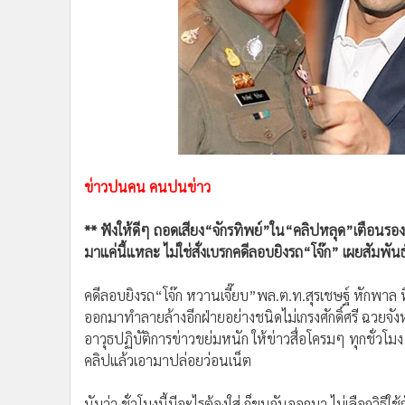
•
Management & HR
•
MGR Live
•
Infographic
•
การเมือง
•
ท่องเที่ยว
•
กีฬา
•
ต่างประเทศ
•
Special Scoop
ข่าวปนคน คนปนข่าว
•
เศรษฐกิจ-ธุรกิจ
•
จีน
** ฟังให้ดีๆ ถอดเสียง“จักรทิพย์”ใน“คลิปหลุด”เตือนรองฯ
•
ชุมชน-คุณภาพชีวิต
มาแค่นี้แหละ ไม่ใช่สั่งเบรกคดีลอบยิงรถ“โจ๊ก” เผยสัมพันธ
•
อาชญากรรม
คดีลอบยิงรถ“โจ๊ก หวานเจี๊ยบ”พล.ต.ท.สุรเชษฐ์ หักพาล ที
•
Motoring
ออกมาทำลายล้างอีกฝ่ายอย่างชนิดไม่เกรงศักดิ์ศรี ฉวยจังห
•
เกม
อาวุธปฏิบัติการข่าวขย่มหนัก ให้ข่าวสื่อโครมๆ ทุกชั่วโมง 
•
วิทยาศาสตร์
คลิปแล้วเอามาปล่อยว่อนเน็ต
•
SMEs
•
หุ้น
นับว่า ชั่วโมงนี้มีอะไรต้องใส่ ก็ขนกันออกมา ไม่เลือกวิธี