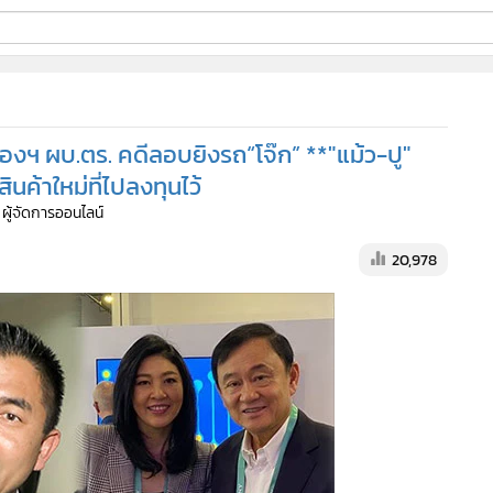
ี่ใช้
องฯ ผบ.ตร. คดีลอบยิงรถ“โจ๊ก” **"แม้ว-ปู"
ine
ค้าใหม่ที่ไปลงทุนไว้
 ผู้จัดการออนไลน์
้นสูง
20,978