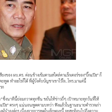
เสียงของ ผบ.ตร. ค่อนข้างเข้มตามสไตล์คาแร็กเตอร์ของ"บิ๊กแป๊ะ" ก็
ยพูด ทำอะไรก็ได้ ที่ผู้บังคับบัญชาเขาไว้ใจ..โทร.มาแค่นี้
บรก
ซึ่งนาทีนี้ย่อมกวาดทุกซีน ขยันให้ข่าวถี่ๆ เป้าหมายทุกวันที่ให้
ชน "บิ๊กแป๊ะ" ตรงๆ แน่นอนพูดตามบทว่า ฟังแล้วในฐานะนายตำรวจเก่า
ของผู้นำองค์กร เนื่องจากการพูดในลักษณะนี้ จะสะท้อนไปถึงความ