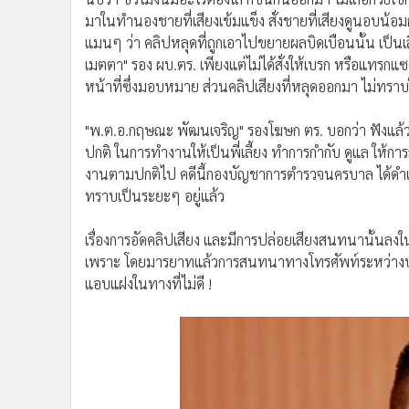
•
อินโดจีน
มาในทำนองชายที่เสียงเข้มแข็ง สั่งชายที่เสียงดูนอบน้อ
•
กองทุนรวม
แมนๆ ว่า คลิปหลุดที่ถูกเอาไปขยายผลบิดเบือนนั้น เป็นเส
•
Celeb Online
เมตตา" รอง ผบ.ตร. เพียงแต่ไม่ได้สั่งให้เบรก หรือแทรก
หน้าที่ซึ่งมอบหมาย ส่วนคลิปเสียงที่หลุดออกมา ไม่ทราบ
•
Factcheck
•
ญี่ปุ่น
"พ.ต.อ.กฤษณะ พัฒนเจริญ" รองโฆษก ตร. บอกว่า ฟังแล้วก
•
News1
ปกติ ในการทำงานให้เป็นพี่เลี้ยง ทำการกำกับ ดูแล ให้
•
Gotomanager
งานตามปกติไป คดีนี้กองบัญชาการตำรวจนครบาล ได้ดำ
ทราบเป็นระยะๆ อยู่แล้ว
เรื่องการอัดคลิปเสียง และมีการปล่อยเสียงสนทนานั้นลงใ
เพราะ โดยมารยาทแล้วการสนทนาทางโทรศัพท์ระหว่างบุ
แอบแฝงในทางที่ไม่ดี !