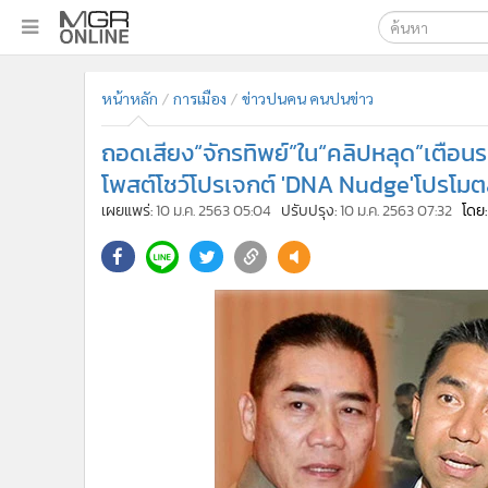
เลือกเครื่องมือท
•
หน้าหลัก
หน้าหลัก
การเมือง
ข่าวปนคน คนปนข่าว
ค้นหา
•
ทันเหตุการณ์
Google
•
ภาคใต้
ถอดเสียง“จักรทิพย์”ใน“คลิปหลุด”เตือนร
•
ภูมิภาค
MGR Onl
โพสต์โชว์โปรเจกต์ 'DNA Nudge'โปรโมตสิน
•
Online Section
เผยแพร่:
10 ม.ค. 2563 05:04
ปรับปรุง:
10 ม.ค. 2563 07:32
โดย:
ค้นหาขั
•
บันเทิง
•
ผู้จัดการรายวัน
•
คอลัมนิสต์
•
ละคร
•
CbizReview
•
Cyber BIZ
•
ผู้จัดกวน
•
Good health & Well-being
•
Green Innovation & SD