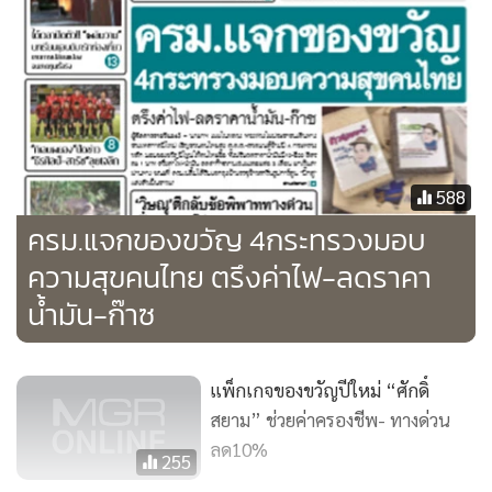
ถึงวันที่ 1 มกราคม 2563 เวลา 03.00 น.
การคมนาคมทางน้ำ ใน“โครงการสูงวัยได้สิทธิ” ผู้สูงอายุที่ใช้
บริการเรือในเขตกรุงเทพมหานคร จะได้ลดหย่อนค่าโดยสาร
เฉลี่ยร้อยละ 50 ตั้งแต่วันที่ 5 ธันวาคม 2562 เป็นต้นไป รวมทั้ง
จัดกิจกรรมล่องเรือสวดมนต์ข้ามปีภายใต้กิจกรรม “เจ้าท่าพาล่อง
588
สายชล สวดมนต์ภาวนาข้ามปี”ในวันที่ 31 ธันวาคม 2562
ครม.แจกของขวัญ 4กระทรวงมอบ
ความสุขคนไทย ตรึงค่าไฟ-ลดราคา
ในส่วนของการส่งเสริมความปลอดภัยและอำนวยความสะดวก
น้ำมัน-ก๊าซ
ของประชาชน กระทรวงคมนาคมยังได้จัดตั้งจุดตรวจร่วมกับ
สำนักงานคณะกรรมอาชีวศึกษา จำนวน 259 จุด ทั่วประเทศ
เพื่อให้บริการฟรีในด้านต่าง ๆ เช่น ช่วยเหลือกรณีฉุกเฉิน
แพ็กเกจของขวัญปีใหม่ “ศักดิ์
บริการรถยก/รถลาก บริการตรวจเช็คสภาพรถยนต์และรถ
สยาม” ช่วยค่าครองชีพ- ทางด่วน
จักรยานยนต์ฟรี 20 รายการ ณ ศูนย์บริการที่มีป้ายเข้าร่วม
ลด10%
255
กิจกรรมของกรมขนส่งทางบก และศูนย์ซ่อมบำรุงและตรวจ