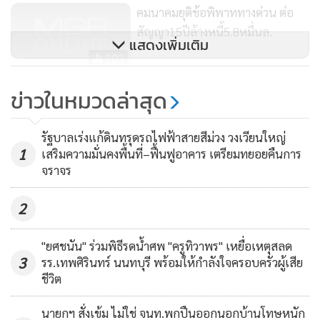
สภาพรถของ บริษัท ขนส่ง จำกัด จัดทำแอปพลิเคชั่น “นำทาง
คมนาคมยุติข้อพิพาททางด่วน ต่อ
(NUMTANG)” เพื่อให้บริการข้อมูลด้านการอำนวยความสะดวก
สัญญา15ปีล้างหนี้5.8หมื่นล.
แสดงเพิ่มเติม
ในการเดินทางของประชาชนในเขตกรุงเทพมหานครและ
103
ปริมณฑลด้วยระบบขนส่งสาธารณะทั้งทางถนน ทางราง และ
คลอดตั๋วเดือนMRTเชื่อมน้ำเงิน-ม่วง
ข่าวในหมวดล่าสุด
ทางน้ำ
ลดเหลือ47บ./เที่ยว
รองโฆษกประจำสำนักนายกรัฐมนตรี ยังได้กล่าวว่า ทั้งนี้ เป็นส่วน
181
รัฐบาลเร่งแก้ดินทรุดรถไฟฟ้าสายสีม่วง วงเวียนใหญ่
1
เสริมความมั่นคงพื้นที่–ฟื้นฟูอาคาร เตรียมทยอยคืนการ
หนึ่งของขวัญจากรัฐบาล เพื่อมอบให้กับประชาชนในช่วง
จราจร
เทศกาลแห่งความสุขที่จะมาถึงนี้
2
"ยศชนัน" ร่วมพิธีรดน้ำศพ "ครูทิวาพร" เหยื่อเหตุสลด
3
รร.เทพศิรินทร์ นนทบุรี พร้อมให้กำลังใจครอบครัวผู้เสีย
ชีวิต
นายกฯ สั่งเข้ม ไม่ใช่ จนท.พกปืนออกนอกบ้านโทษหนัก