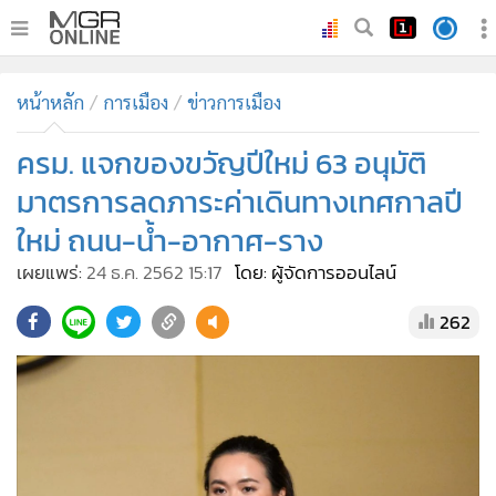
•
หน้าหลัก
หน้าหลัก
การเมือง
ข่าวการเมือง
•
ทันเหตุการณ์
•
ครม. แจกของขวัญปีใหม่ 63 อนุมัติ
ภาคใต้
•
ภูมิภาค
มาตรการลดภาระค่าเดินทางเทศกาลปี
•
Online Section
ใหม่ ถนน-น้ำ-อากาศ-ราง
•
บันเทิง
เผยแพร่:
24 ธ.ค. 2562 15:17
โดย: ผู้จัดการออนไลน์
•
ผู้จัดการรายวัน
262
•
คอลัมนิสต์
•
ละคร
•
CbizReview
•
Cyber BIZ
•
ผู้จัดกวน