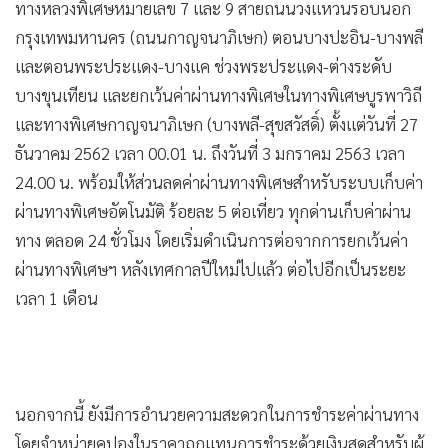
ทางหลวงพิเศษหมายเลข 7 และ 9 สายถนนวงแหวนรอบนอก
กรุงเทพมหานคร (ถนนกาญจนาภิเษก) ตอนบางปะอิน-บางพลี
และตอนพระประแดง-บางแค ช่วงพระประแดง-ต่างระดับ
บางขุนเทียน และยกเว้นค่าผ่านทางพิเศษในทางพิเศษบูรพาวิถี
และทางพิเศษกาญจนาภิเษก (บางพลี-สุขสวัสดิ์) ตั้งแต่วันที่ 27
ธันวาคม 2562 เวลา 00.01 น. ถึงวันที่ 3 มกราคม 2563 เวลา
24.00 น. พร้อมให้ส่วนลดค่าผ่านทางพิเศษสำหรับระบบเก็บค่า
ผ่านทางพิเศษอัตโนมัติ ร้อยละ 5 ต่อเที่ยว ทุกด่านเก็บค่าผ่าน
ทาง ตลอด 24 ชั่วโมง โดยเริ่มดำเนินการต่อจากการยกเว้นค่า
ผ่านทางพิเศษฯ หลังเทศกาลปีใหม่ไปแล้ว ต่อไปอีกเป็นระยะ
เวลา 1 เดือน
นอกจากนี้ ยังมีการอำนวยความสะดวกในการชำระค่าผ่านทาง
โดยจำหน่ายคูปองในราคาถูกแทนการชำระด้วยเงินสดสำหรับผู้