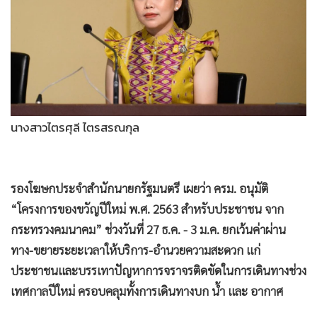
•
Good health & Well-being
•
Green Innovation & SD
•
Management & HR
•
MGR Live
•
Infographic
•
การเมือง
นางสาวไตรศุลี ไตรสรณกุล
•
ท่องเที่ยว
•
กีฬา
•
ต่างประเทศ
รองโฆษกประจำสำนักนายกรัฐมนตรี เผยว่า ครม. อนุมัติ
•
Special Scoop
“โครงการของขวัญปีใหม่ พ.ศ. 2563 สำหรับประชาชน จาก
•
เศรษฐกิจ-ธุรกิจ
กระทรวงคมนาคม” ช่วงวันที่ 27 ธ.ค. - 3 ม.ค. ยกเว้นค่าผ่าน
•
จีน
ทาง-ขยายระยะเวลาให้บริการ-อำนวยความสะดวก แก่
•
ชุมชน-คุณภาพชีวิต
ประชาชนและบรรเทาปัญหาการจราจรติดขัดในการเดินทางช่วง
•
อาชญากรรม
เทศกาลปีใหม่ ครอบคลุมทั้งการเดินทางบก น้ำ และ อากาศ
•
Motoring