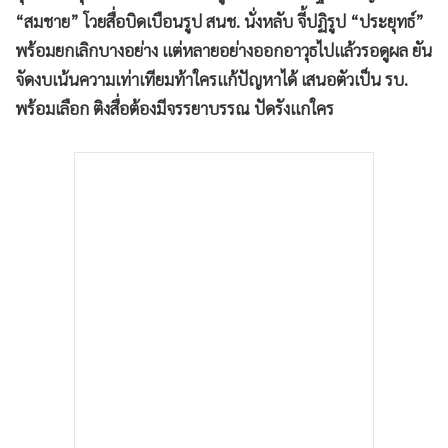
•
เกม
“สมชาย” โวยสื่อบิดเบือนรูป สนช. นั่งหลับ จี้ปฏิรูป “ประยุทธ์”
•
วิทยาศาสตร์
พร้อมยกเลิกบางอย่าง แต่หลายอย่างออกอาวุธไปแล้วรอดูผล ยัน
•
SMEs
จัดงบเน้นความเท่าเทียมท้าใครแก้ปัญหาได้ เสนอตัวเป็น รบ.
พร้อมเลือก ติงสื่อต้องมีจรรยาบรรณ ปัดรังแกใคร
•
หุ้น
•
อินโดจีน
•
กองทุนรวม
•
Celeb Online
•
Factcheck
•
ญี่ปุ่น
•
News1
•
Gotomanager