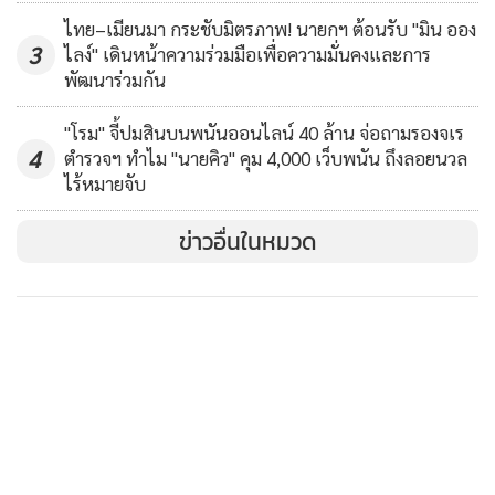
ซึ่งตลอด 4 ปีที่ผ่านมา ตนเห็นว่าสิ่งเดียวที่ไม่เคยปฏิรูปตัวเองเลย
ไทย–เมียนมา กระชับมิตรภาพ! นายกฯ ต้อนรับ "มิน ออง
3
ไลง์" เดินหน้าความร่วมมือเพื่อความมั่นคงและการ
คือสื่อมวลชนที่เป็นส่วนหนึ่งในการสร้างความบิดเบือน สร้าง
พัฒนาร่วมกัน
ความขัดแย้ง ที่จริงมีไม่กี่เปอร์เซ็นต์เท่านั้น ส่วนใหญ่ 90
เปอร์เซนต์เป็นสื่อดี
"โรม" จี้ปมสินบนพนันออนไลน์ 40 ล้าน จ่อถามรองจเร
4
ตำรวจฯ ทำไม "นายคิว" คุม 4,000 เว็บพนัน ถึงลอยนวล
MGR Online ใช้คุกกี้ (Cookies)
หลังจากมีการอภิปรายร่วม 7 ชั่วโมง ที่ประชุมได้ลงมติเอกฉันท์
ไร้หมายจับ
รับหลักการวาระ 1 ด้วยคะแนน 197 เสียงงดออกเสียง 3 เสียง
MGR Online ใช้คุกกี้ เพื่อจัดการข้อมูลส่วนบุคคลเพื่อนำเสนอ
ข่าวอื่นในหมวด
พร้อมตั้งคณะกรรมาธิการวิสามัญพิจารณา 50 คน ใช้่เวลา
ประสบการณ์คอนเทนต์ที่ดีที่สุดให้กับผู้อ่านบนเว็บไซต์ และ
แอพพลิเคชั่น
เงื่อนไขการใช้งานเว็บไซต์
และ
นโยบายสิทธิ
พิจารณา 90 วัน แปรญัตติ 15 วัน
ส่วนบุคคล
จากนั้น พล.อ.ประยุทธ์ จันทร์โอชา นายกรัฐมนตรี ได้กล่าวภาย
รับทราบ
หลังการลงมติของ สนช. ว่าขอขอบคุณสมาชิกที่ผ่านงบประมาณ
ครั้งนี้ จะรับข้อเสนอของ สนช. ไปพิจารณาซึ่งสามารถเพิ่มได้ลด
ได้ในชั้นของ กมธ. โดยต้องดูว่าที่ผ่านมา 4 ปีแล้ว อะไรดีทำต่อให้
เกิดผลสัมฤทธิ์ หลายอย่างออกอาวุธไปแล้วก็ต้องรอดูผล บาง