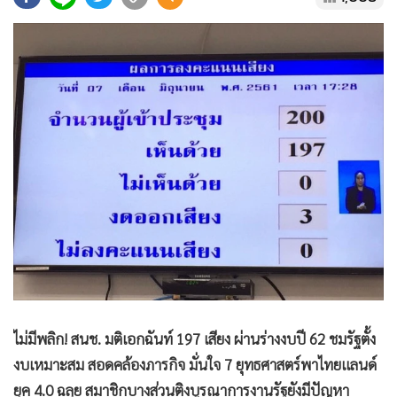
•
Good health & Well-being
•
Green Innovation & SD
•
Management & HR
•
MGR Live
•
Infographic
•
การเมือง
•
ท่องเที่ยว
•
กีฬา
•
ต่างประเทศ
•
Special Scoop
•
เศรษฐกิจ-ธุรกิจ
•
จีน
•
ชุมชน-คุณภาพชีวิต
ไม่มีพลิก! สนช. มติเอกฉันท์ 197 เสียง ผ่านร่างงบปี 62 ชมรัฐตั้ง
•
อาชญากรรม
งบเหมาะสม สอดคล้องภารกิจ มั่นใจ 7 ยุทธศาสตร์พาไทยแลนด์
•
Motoring
ยุค 4.0 ฉลุย สมาชิกบางส่วนติงบูรณาการงานรัฐยังมีปัญหา