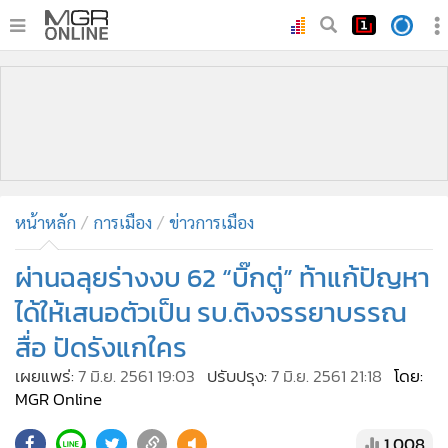
•
หน้าหลัก
•
ทันเหตุการณ์
•
ภาคใต้
•
ภูมิภาค
•
Online Section
หน้าหลัก
การเมือง
ข่าวการเมือง
•
บันเทิง
•
ผู้จัดการรายวัน
ผ่านฉลุยร่างงบ 62 “บิ๊กตู่” ท้าแก้ปัญหา
•
คอลัมนิสต์
ได้ให้เสนอตัวเป็น รบ.ติงจรรยาบรรณ
•
ละคร
สื่อ ปัดรังแกใคร
•
CbizReview
เผยแพร่:
7 มิ.ย. 2561 19:03
ปรับปรุง:
7 มิ.ย. 2561 21:18
โดย:
•
Cyber BIZ
MGR Online
•
ผู้จัดกวน
1,008