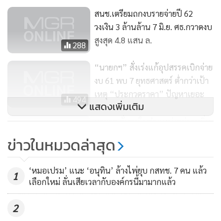
ด้าน นายทวีศักดิ์ สูทกวาทิน สมาชิก สนช. อภิปรายว่า คสช.
สนช.เตรียมถกงบรายจ่ายปี 62
พยายามรวมหน้าที่และภารกิจ เพื่อบูรณาการการทำงานของ
วงเงิน 3 ล้านล้าน 7 มิ.ย. ศธ.กวาดงบ
ส่วนราชการเข้าด้วยกัน แต่อุปสรรคที่สำคัญคือเชิงโครงสร้าง
สูงสุด 4.8 แสน ล.
288
ความเป็นนิติบุคคลของส่วนราชการระดับกรม กระทรวง ที่มี
อำนาจหน้าที่เฉพาะ แม้จะทำแผนบูรณาการร่วมกัน แต่ยัง
“นายกฯ” สั่งเร่งแก้อุปสรรคเบิกจ่าย
ทำงานแยกส่วน ทำให้ในทางปฏิบัติการขับเคลื่อนการแก้ปัญหา
งบ 61 พบ 7 ยุทธศาสตร์ ต่ำกว่าเป้า
เรื่องต่างๆ ยังพบว่าส่วนราชการยังทำงานเฉพาะส่วนตามอำนาจ
เหตุ “ประกวดราคา” ปัญหาเยอะ
494
หน้าที่ทางกฎหมาย
แสดงเพิ่มเติม
นายกฯ ลั่นอยู่ในตำแหน่งอย่าดูหมิ่น
ผู้สื่อข่าวรายงานว่า ระหว่างการชี้แจงร่าง พ.ร.บ. งบประมาณราย
ด่าให้ด่า “ประยุทธ์” ถาม ปชต.รื้อ
ข่าวในหมวดล่าสุด
จ่ายประจำปี 2562 ของนายกรัฐมนตรี มีสมาชิก สนช. นั่งหลับ
ทุกอย่างถูกต้องไหม
1,101
หลายราย โดยสื่อสังคมออนไลน์ได้เผยแพร่ภาพดังกล่าว กระทั่ง
‘หมอเปรม’ แนะ ‘อนุทิน’ ล้างไพ่ยุบ กสทช. 7 คน แล้ว
ถึงการอภิปรายของ นายสมชาย แสวงการ สมาชิก สนช. ได้ลุกขึ้น
1
เลือกใหม่ ลั่นเสียเวลากับองค์กรนี้มามากแล้ว
อภิปรายด้วยน้ำเสียงไม่พอใจ ถึงการเผยแพร่ภาพดังกล่าว โดย
กล่าวว่า มีการบิดเบือนโจมตีการทำงานของแม่น้ำ 5 สาย
2
นอกจากนี้ ยังมีการเผยแพร่ภาพ สนช. นั่งหลับทางโซเชียลมีเดีย