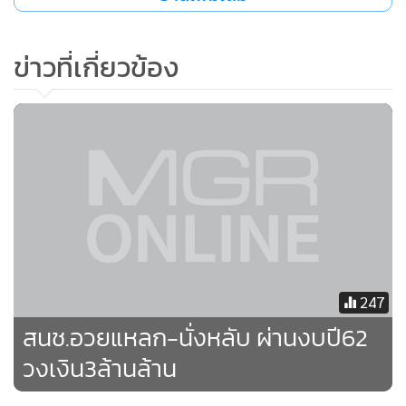
ภาครัฐ
ข่าวที่เกี่ยวข้อง
ในการอภิปรายของสมาชิกส่วนใหญ่เห็นด้วยกับวงเงินงบ
ประมาณดังกล่าวรัฐบาลตั้งไว้พอเหมาะพอดีสอดคล้องกับภารกิจ
ของรัฐบาล ทั้งการผลักดันโครงการไทยแลนด์ 4.0 การดำเนิน
การตามยุทธศาสตร์ชาติ เสริมสร้างศักยภาพของคนในประเทศ
รวมถึงการพัฒนาประเทศด้านอื่นๆ ขณะเดียวกัน การชำระคืน
เงินกู้กว่า 7.8 หมื่นล้านบาท ถือเป็นนิมิตหมายที่ดี ส่วนการใช้
จ่ายงบประมาณ ปี 2561 ฝากไปยังกระทรวงการคลัง และหน่วย
งานที่เกี่ยวข้อง เร่งรัดการใช้งบปี 2561 ให้ลงสู่ประชาชน และ
247
เกิดประโยชน์ต่อภาคเศรษฐกิจ เพราะยังมีหลายหน่วยงานที่เบิก
สนช.อวยแหลก-นั่งหลับ ผ่านงบปี62
งบไม่ถึง 50 เปอร์เซ็นต์
วงเงิน3ล้านล้าน