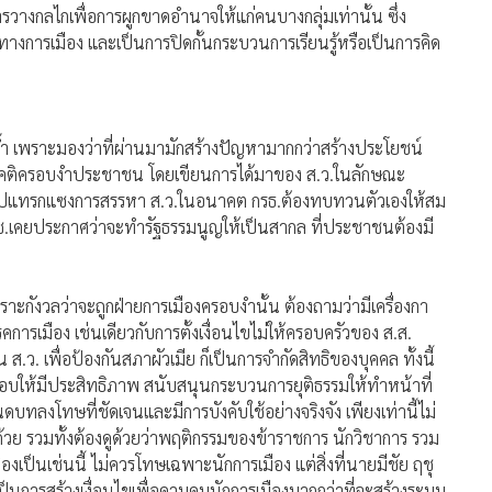
วางกลไกเพื่อการผูกขาดอำนาจให้แก่คนบางกลุ่มเท่านั้น ซึ่ง
ทางการเมือง และเป็นการปิดกั้นกระบวนการเรียนรู้หรือเป็นการคิด
ซ้ำ เพราะมองว่าที่ผ่านมามักสร้างปัญหามากกว่าสร้างประโยชน์
มายาคติครอบงำประชาชน โดยเขียนการได้มาของ ส.ว.ในลักษณะ
เข้าไปแทรกแซงการสรรหา ส.ว.ในอนาคต กรธ.ต้องทบทวนตัวเองให้สม
สช.เคยประกาศว่าจะทำรัฐธรรมนูญให้เป็นสากล ที่ประชาชนต้องมี
 เพราะกังวลว่าจะถูกฝ่ายการเมืองครอบงำนั้น ต้องถามว่ามีเครื่องกา
รรคการเมือง เช่นเดียวกับการตั้งเงื่อนไขไม่ให้ครอบครัวของ ส.ส.
.ว. เพื่อป้องกันสภาผัวเมีย ก็เป็นการจำกัดสิทธิของบุคคล ทั้งนี้
อบให้มีประสิทธิภาพ สนับสนุนกระบวนการยุติธรรมให้ทำหน้าที่
งโทษที่ชัดเจนและมีการบังคับใช้อย่างจริงจัง เพียงเท่านี้ไม่
ด้วย รวมทั้งต้องดูด้วยว่าพฤติกรรมของข้าราชการ นักวิชาการ รวม
องเป็นเช่นนี้ ไม่ควรโทษเฉพาะนักการเมือง แต่สิ่งที่นายมีชัย ฤชุ
นการสร้างเงื่อนไขเพื่อควบคุมนักการเมืองมากกว่าที่จะสร้างระบบ