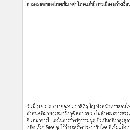
การตรวสอบลงโทษเข้ม อย่าโทษแต่นักการเมือง สร้างเงื่อนไขคุม
•
อินโดจีน
•
กองทุนรวม
•
Celeb Online
•
Factcheck
•
ญี่ปุ่น
•
News1
•
Gotomanager
วันนี้ (15 ม.ค.) นายอุเทน ชาติภิญโญ หัวหน้าพรรคคนไทย
กำหนดที่มาของสมาชิกวุฒิสภา (ส.ว.) ในลักษณะการสรรหาก
จินตนาการไปเองในการร่างรัฐธรรมนูญซึ่งเป็นกติกาสูงสุดข
อดีต ทั้งๆ ที่เคยคุยไว้ว่าจะสร้างประชาธิปไตยที่เข้มแ