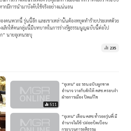
ตหากมีการนำมาบังคับใช้จริงอย่างแน่นอน
คนพวกนี้ รุ่นนี้อีก และเขาเหล่านั้นต้องหยุดทำร้ายประเทศด้วย
องเลิกให้คนกลุ่มนี้มีบทบาทในการร่างรัฐธรรมนูญฉบับนี้ต่อไป
อีก” นายอุเทนระบุ
235
“อุเทน” ฉะ รธน.ฉบับผูกขาด
อำนาจ วางกับดักให้ คสช.ครอบงำ
ฝ่ายการเมือง ปิดแก้ไข
511
“อุเทน” เตือน คสช.ซ้ำรอยรุ่นพี่ มี
อำนาจไม่ใช้ ปล่อยบิดเบือน
กระบวนการยุติธรรม