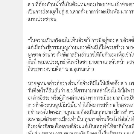
ส.ว.ที่ต้องทำหน้าที่เป็นตัวแทนของประชาชน เข้าข่ายการ
เป็นการย้อนยุคไปสู่ ส.ว.ลากตั้งมากกว่าจะเป็นพัฒนาการ
แทนประชาชน
“ในความเป็นจริงผมไม่เห็นด้วยกับการมีอยู่ของ ส.ว.ด้วย
แต่เมื่อร่างรัฐธรรมนูญกำหนดว่าต้องมี ก็ไม่ควรสร้าง
ผูกขาด อำนาจ ตั้งกติกาสร้างอำนาจให้กับตัวเอง เพื่อ
กับที่ พล.อ.ประยุทธ์ จันทร์โอชา นายกฯ และหัวหน้า ค
อิสระทางความคิด” นายอุเทนกล่าว
นายอุเทนกล่าวต่อว่า ส่วนข้ออ้างที่มีไม่ให้เลือกตั้ง ส.ว.
รันตีอะไรที่ยืนยันว่า ส.ว.ที่สรรหามาเหล่านี้จะไม่ฝักใฝ่พ
องค์กรอิสระ หรือผู้ดำรงตำแหน่งทางการเมือง มาสมัครเป็น ส
การกำจัดระบบอุปภัมป์นั้น ทำได้โดยการสร้างกลไกตรวจส
อย่างตรงไปตรงมา กฎหมายต้องเป็นกฎหมาย มีการกำหนดบทล
เฉพาะแต่ฝ่ายการเมืองเท่านั้น ทุกภาคส่วนก็จะโปร่งใสไป
ถึงองค์กรอิสระทั้งหลายก็ล้วนแต่เป็นเหตุทำให้ชาติบ้านเมื
พันธุ์ ประธาน กรธ.พยายามยัดเยียดลงไปในรัฐธรรมนูญ เป็