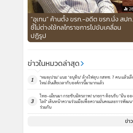
2
“อุเทน” ค้านตั้ง ขรก.-อดีต ขรก.นั่ง สปท.
ชี้ไม่ต่างใช้กลไกราชการไปขับเคลื่อน
ปฏิรูป
ข่าวในหมวดล่าสุด
‘หมอเปรม’ แนะ ‘อนุทิน’ ล้างไพ่ยุบ กสทช. 7 คน แล้วเล
1
ใหม่ ลั่นเสียเวลากับองค์กรนี้มามากแล้ว
ไทย–เมียนมา กระชับมิตรภาพ! นายกฯ ต้อนรับ "มิน ออ
3
ไลง์" เดินหน้าความร่วมมือเพื่อความมั่นคงและการพัฒน
ร่วมกัน
ข่า