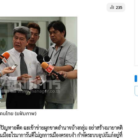
235
คคนไทย (แฟ้มภาพ)
้ปัญหาอดีต ฉะเข้าข่ายผูกขาดอำนาจบ้างกลุ่ม อย่าสร้างมายาคติ
มีอะไรมาการันตีไม่ถูกการเมืองครอบงำ กำจัดระบบอุปถัมภ์อยู่ที่