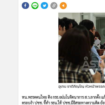
•
Management & HR
•
MGR Live
•
Infographic
•
การเมือง
•
ท่องเที่ยว
•
กีฬา
•
ต่างประเทศ
•
Special Scoop
•
เศรษฐกิจ-ธุรกิจ
•
จีน
•
ชุมชน-คุณภาพชีวิต
•
อาชญากรรม
•
Motoring
•
เกม
อุเทน ชาติภิญโญ หัวหน้าพรร
•
วิทยาศาสตร์
•
SMEs
หน.พรรคคนไทย ติง กรธ.อย่มโนจิตนาการ ส.ว.ลากตั้ง แก
•
หุ้น
ครอบงำ ปชช. จี้ทำ รธน.ให้ ปชช.มีอิสระทางความคิด ย้อน