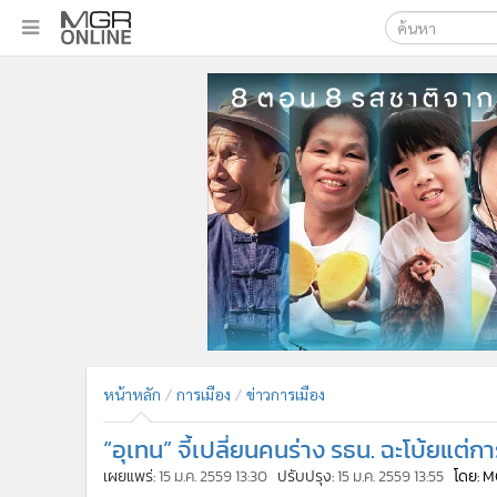
เลือกเครื่องมือท
•
หน้าหลัก
ค้นหา
•
ทันเหตุการณ์
Google
•
ภาคใต้
•
ภูมิภาค
MGR Onl
•
Online Section
ค้นหาขั
•
บันเทิง
•
ผู้จัดการรายวัน
•
คอลัมนิสต์
•
ละคร
•
CbizReview
•
Cyber BIZ
หน้าหลัก
การเมือง
ข่าวการเมือง
•
ผู้จัดกวน
“อุเทน” จี้เปลี่ยนคนร่าง รธน. ฉะโบ้ยแต่กา
•
Good health & Well-being
•
Green Innovation & SD
เผยแพร่:
15 ม.ค. 2559 13:30
ปรับปรุง:
15 ม.ค. 2559 13:55
โดย: 