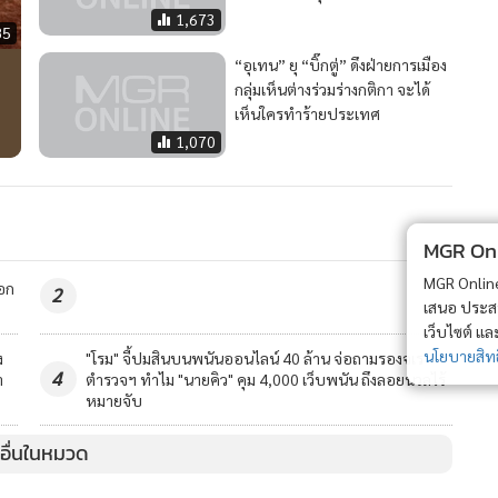
1,673
85
“อุเทน” ยุ “บิ๊กตู่” ดึงฝ่ายการเมือง
กลุ่มเห็นต่างร่วมร่างกติกา จะได้
เห็นใครทำร้ายประเทศ
1,070
MGR Onli
MGR Online 
ือก
2
เสนอ ประสบก
เว็บไซต์ แ
นโยบายสิทธ
ง
"โรม" จี้ปมสินบนพนันออนไลน์ 40 ล้าน จ่อถามรองจเร
4
า
ตำรวจฯ ทำไม "นายคิว" คุม 4,000 เว็บพนัน ถึงลอยนวลไร้
หมายจับ
วอื่นในหมวด