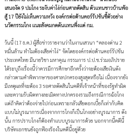
•
Good health & Well-being
เสนองัด 9 ปมโกง ระงับค่าโง่ก่อนศาลตัดสิน ตัวแทนชาวบ้านพ้อ
•
Green Innovation & SD
สู้ 17 ปียังไม่เห็นความหวัง องค์กรต่อต้านคอร์รัปชันชี้ตัวอย่าง
•
Management & HR
นวัตกรรมโกง แนะสังคมกดดันแทนพึ่งแต่ กม.
•
MGR Live
•
Infographic
วันนี้ (17 ธ.ค.) ผู้สื่อข่าวรายงานว่าในงานเสวนา “คลองด่าน 2
•
การเมือง
หมื่นล้าน ทำไมต้องเสียค่าโง่” จัดโดยองค์กรต่อต้านคอร์รัปชัน
•
ท่องเที่ยว
ประเทศไทย มีนายวิชา มหาคุณ กรรมการ ป.ป.ช.ร่วมอภิปราย
•
กีฬา
ได้ระบุถึงเรื่องนี้ว่าควรมีการศึกษาอีกครั้งว่าจะต้องเสียเงินดัง
•
ต่างประเทศ
กล่าวตามคำพิพากษาของศาลปกครองสูงสุดหรือไม่ เนื่องจากยัง
•
Special Scoop
มีเหตุผลที่จะต้อง 3 รอศาลตัดสินในคดีที่เจ้าหน้าที่ของรัฐทำผิด
•
เศรษฐกิจ-ธุรกิจ
และความรับผิดทางละเมิดทางปกครองรวมถึงกรณีการฉ้อโกง
•
จีน
แต่ถ้าคิดว่าต้องจ่ายไปก่อนเพราะกลัวเสียดอกเบี้ยก็เท่ากับคิด
•
ชุมชน-คุณภาพชีวิต
แบบไม่บูรณาการเนื่องจากการโกงก็เป็นโกงอย่างบูรณาการ ดัง
•
นั้น การปราบโกงก็ต้องทำแบบบูรณาการด้วย นอกจากนี้คดีนี้
อาชญากรรม
บริษัทเอกชนยังถูกฟ้องร้องในคดีนี้อยู่ด้วย
•
Motoring