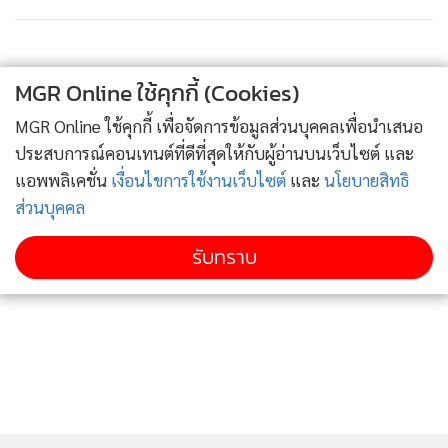
หมื่นล้าน ถามว่าแล้วจะเอา 9 พันล้านคืนได้หรือไม่ เรื่องนี้ต้อง
จัดการข้าราชการ นักการเมืองที่ทุจริต แต่เอกชนกลับได้เงินแล้ว
เราต้องใช้เวลาอีกเท่าไหร่ที่จะต้องเอาเงินของเราในกระเป๋าคน
MGR Online ใช้คุกกี้ (Cookies)
อื่นกลับมาเป็นของตัวเอง หากรัฐเอา 9พันล้านไปให้เอกชน จึง
MGR Online ใช้คุกกี้ เพื่อจัดการข้อมูลส่วนบุคคลเพื่อนำเสนอ
ขอว่าอย่าเพิ่งจ่ายเพราะถ้าคดีในศาลฎีกาสองปีแล้วจึงใกล้ที่จะมี
ประสบการณ์คอนเทนต์ที่ดีที่สุดให้กับผู้อ่านบนเว็บไซต์ และ
ผลตัดสินดังนั้นควรรอผลการตัดสินก่อน ทั้งนี้ยืนยันว่าชาวบ้าน
แอพพลิเคชั่น
เงื่อนไขการใช้งานเว็บไซต์
และ
นโยบายสิทธิ
ไม่ต้องการบ่อบำบัดน้ำเสียแต่ขอให้เปลี่ยนเป็นศูนย์วิจัยสัตว์น้ำ
ส่วนบุคคล
ซึ่งได้บอกถึงหู พล.อ.ประยุทธ์ จันทร์โอชา หัวหน้าคสช.และ
นายกรัฐมนตรีแล้ว โดยมีชาวบ้านร่วมลงชื่อแล้วกว่าพันคน
รับทราบ
ด้านนายมานะ นิมิตรมงคล เลขาธิการองค์กรต่อต้านคอร์รัปชัน
กล่าวว่า คลองด่านเป็นกลโกงชาติที่เลวร้ายมาก องค์การต่อต้าน
คอร์รัปชั่นให้ความสำคัญลำดับต้นๆ จากการสมรู้ร่วมคิดของ
นักการเมือง ข้าราชการ เอกชนและนายทุนเข้าไปมีอำนาจรัฐเสีย
เองทำให้โกงแบบลอยนวล ด้วยการกำหนดนโยบายและบุคลากร