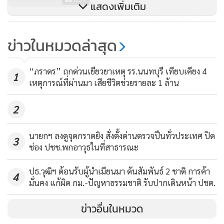
แสดงเพิ่มเติม
ต่อแล้วหาบริษัทอื่นมาแทนในอีกสองปีต่อมา จึงเห็นได้ชัดว่ามี
“ประยุทธ์” เช็ดขี้รัฐบาลเลือกตั้ง
การทำผิดกฎระเบียบมากมาย ที่น่าเสียใจคือรัฐธรรมนูญปี 40 ที่มี
ควักงบฉุกเฉิน 6 พันล้าน จ่าย “ค่าโง่
ข่าวในหมวดล่าสุด
องค์กรอิสระตรวจสอบอำนาจรัฐมากขึ้นแต่คลองด่านซึ่งทุจริต
คลองด่าน”
7,371
ใหญ่มากเกิดหลังรัฐธรรมนูญผู้มีอำนาจทุจริตทุกขั้นตอน จึงต้อง
“ภราดร” ถกด่วนเยียวยาเหตุ รร.นนทบุรี เทียบเคียง 4
ย้อนถามสังคมไทยว่าจะเอาจริงเอาจังกับการป้องกันการทุจริต
1
เหตุการณ์ที่ผ่านมา เสียชีวิตช่วยรายละ 1 ล้าน
เมื่อไหร่
2
ส่วนนางดาวัลย์ จันทร์ดี ตัวแทนชาวบ้านผู้ปกป้องคลองดาน
กล่าวว่า 17 ปีที่ต่อสู้กับโครงการนี้ไม่ใช่เพื่อผลประโยชน์ของตัว
นายกฯ ลงดูจุดกราดยิง สั่งตั้งด่านตรวจปืนทั่วประเทศ ปิด
3
เองเพราะเป็นการปกป้องแหล่งทรัพยากรธรรมชาติที่สำคัญและ
ช่อง ปชช.พกอาวุธในที่สาธารณะ
ผลประโยชน์ของชาติ ซึ่งไม่เคยคิดว่าจะโกงกันได้ขนาดนี้ และ
ปธ.วุฒิฯ ต้อนรับผู้นำเมียนมา ดันสัมพันธ์ 2 ชาติ การค้า
เมื่อปี 46 มีการยอมรับว่าทุจริตหลังจากนั้นกลับมีกลไกเตะถ่วง
4
มั่นคง แก้ผิด กม.-ปัญหาธรรมชาติ รับปากเดินหน้า ปชต.
ยื้อเวลาจนสำนวนอ่อนลง จะทำอย่างไรให้ไม่เกิดเรื่องเหล่านี้ใน
อนาคต ถ้ารัฐต้องจ่ายเงินค่าโง่ 9 พันล้าน แต่ถ้าคดีอาญาเรื่อง
ข่าวอื่นในหมวด
ฉ้อโกงที่ดินรัฐชนะแล้วบริษัทแพ้รัฐก็ต้องไปฟ้องร้องเงินคืนกว่า 2