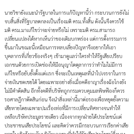
•
เกม
นายวิชายังแนะนำรัฐบาลในการแก้ปัญหานี้ว่า กระบวนการยังไม่
•
วิทยาศาสตร์
จบสิ้นสิ่งที่รัฐบาลตกลงเป็นเรื่องมติ ครม.ทั้งสิ้น ดังนั้นจึงควรใช้
•
SMEs
มติ ครม.มาแก้ไขว่าจะจ่ายหรือไม่ เพราะมติ ครม.สามารถ
•
หุ้น
เปลี่ยนแปลงได้หากเห็นว่าของเดิมบกพร่อง แต่การตั้งกรรมการ
•
อินโดจีน
ขึ้นมาในขณะนี้เหมือนการหลบเลี่ยงปัญหาจึงอยากให้เอา
•
กองทุนรวม
บุคลากรที่เกี่ยวข้องจริงๆ เข้ามาดูแลว่าใครทำให้รัฐเสียเปรียบ
•
Celeb Online
เอกชนด้วยการเปิดช่องให้มีอนุญาโตตุลาการว่าทำไมไม่มีการ
•
Factcheck
แก้ไขหรือยับยั้งตั้งแต่แรก ซึ่งจะเป็นเหตุผลที่นำไปเจรจาในการ
•
ญี่ปุ่น
จ่ายเงินชดเชยได้ โดยเฉพาะอย่างยิ่งเมื่อคดีอาญาเรื่องฉ้อโกงยัง
•
News1
ไม่มีคำตัดสิน อีกทั้งคดีที่บริษัทถูกกรมควบคุมมลพิษฟ้องก็ควร
•
Gotomanager
รอศาลฎีกาตัดสินก่อน จึงนำสิ่งเหล่านี้มาต่อรองเพื่อหยุดยั้งความ
เสียหายโดยเฉพาะปมเรื่องท่อที่มีการเปลี่ยนทิศทางจนทำให้
เหลือบริษัทประมูลรายเดียว เนื่องจากทุกฝ่ายได้ประโยชน์แต่
ประชาชนเสียประโยชน์ และคิดว่าควรมีกระบวนการเรียกค่าเสีย