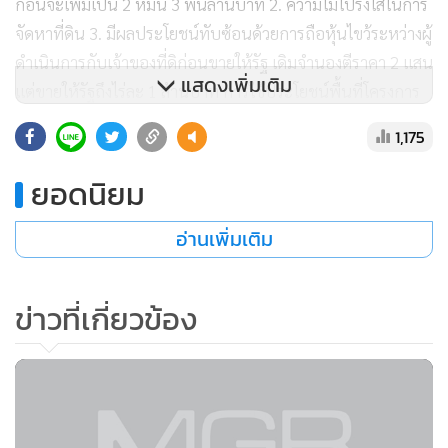
ก่อนจะเพิ่มเป็น 2 หมื่น 3 พันล้านบาท 2. ความไม่โปร่งใสในการ
จัดหาที่ดิน 3. มีผลประโยชน์ทับซ้อนด้วยการถือหุ้นไขว้ระหว่างผู้
ดำเนินการกับเจ้าของที่ดิก่อนขายให้รัฐ เดิมจำนองตีราคา 2 แสน
แสดงเพิ่มเติม
แต่ขายให้รัฐถึงไร่ละ 1 ล้านบาท การใช้ประโยชน์พื้นที่โครงการ
500-600 ไร่ แต่รัฐกลับซื้อพื้นที่ว่างไว้ทำให้เสียประโยชน์ 4. ผลก
1,175
ระทบต่อชุมชนไม่มีใครทราบ 5 มีการออกเอกสารปลอมตั้งแต่
ระดับ อบต.
ยอดนิยม
อ่านเพิ่มเติม
ข่าวที่เกี่ยวข้อง