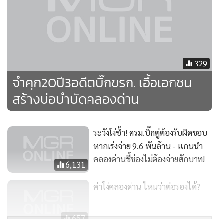
329
จำคุก20ปี3อดีตบิ๊กขรก. เอื้อเอกชน
6. ไม่มีการศึกษาอีไอเอ 7. ไม่มีใบอนุญาตกรมโรงงาน มีการ
สร้างบ่อบำบัดคลองด่าน
ศึกษาสิ่งแวดล้อมแบบฉบับเล็กภายหลังจากก่อสร้างไปแล้ว 50%
8. เอดีบีซึ่งเป็นเจ้าของเงินกู้มีการตั้งกรรมการสอบเพราะขัด
ระวังโง่ซ้ำ! ครม.บิ๊กตู่ต้องรับผิดชอบ
นโยบายของเอดีบีเนื่องจากเพิ่มเงิน 1 หมื่นล้านบาท แต่ไม่มีการ
หากเร่งจ่าย 9.6 พันล้าน - แกนนำ
ตั้งโครงการใหม่ ไม่คำนึงถึงเทคโนโลยีสิ่งแวดล้อม ประกอบการ
คลองด่านชี้ช่องไม่ต้องจ่ายสักบาท!
ออกแบบละเลยนโยบายโยกย้ายถิ่นฐาน ไม่วิเคราะห์ผลกระทบ
6,131
ทางสังคม ไม่ให้ประชาชนมีส่วนรวมและไม่ประเมินผลในเรื่องสิ่ง
ค่าโง่คลองด่าน ไหนว่าต่อรองได้?
แวดล้อม จึงถือว่าเป็นโครงการที่ล่อกันเละไปหมด 9. ในการยื่น
ประมูลโครงการต้องมีผู้เชี่ยวชาญระบบบำบัดน้ำเสีย หลังการ
657
ตัดสินมีการลาออกจากกลุ่มก่อนเซ็นสัญญาแต่กลับดำเนินการ