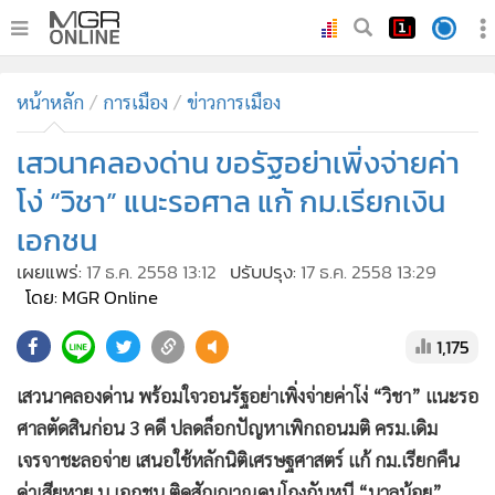
•
หน้าหลัก
หน้าหลัก
การเมือง
ข่าวการเมือง
•
ทันเหตุการณ์
•
เสวนาคลองด่าน ขอรัฐอย่าเพิ่งจ่ายค่า
ภาคใต้
•
ภูมิภาค
โง่ “วิชา” แนะรอศาล แก้ กม.เรียกเงิน
•
Online Section
เอกชน
•
บันเทิง
เผยแพร่:
17 ธ.ค. 2558 13:12
ปรับปรุง:
17 ธ.ค. 2558 13:29
•
ผู้จัดการรายวัน
โดย: MGR Online
•
คอลัมนิสต์
1,175
•
ละคร
•
CbizReview
เสวนาคลองด่าน พร้อมใจวอนรัฐอย่าเพิ่งจ่ายค่าโง่ “วิชา” แนะรอ
•
Cyber BIZ
ศาลตัดสินก่อน 3 คดี ปลดล็อกปัญหาเพิกถอนมติ ครม.เดิม
เจรจาชะลอจ่าย เสนอใช้หลักนิติเศรษฐศาสตร์ แก้ กม.เรียกคืน
•
ผู้จัดกวน
ค่าเสียหาย บ.เอกชน ติดสัญญาณคนโกงกันหนี “นวลน้อย”