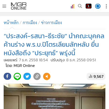
•
หน้าหลัก
หน้าหลัก
การเมือง
ข่าวการเมือง
•
ทันเหตุการณ์
•
“ประสงค์-รสนา-ธีระชัย” นำคณะบุคคล
ภาคใต้
•
ภูมิภาค
ค้านร่าง พ.ร.บ.ปิโตรเลียมลักหลับ ยื่น
•
Online Section
หนังสือถึง “ประยุทธ์” พรุ่งนี้
•
บันเทิง
เผยแพร่:
7 ธ.ค. 2558 18:54
ปรับปรุง:
8 ธ.ค. 2558 09:51
•
ผู้จัดการรายวัน
โดย: MGR Online
•
คอลัมนิสต์
9,567
•
ละคร
•
CbizReview
•
Cyber BIZ
•
ผู้จัดกวน