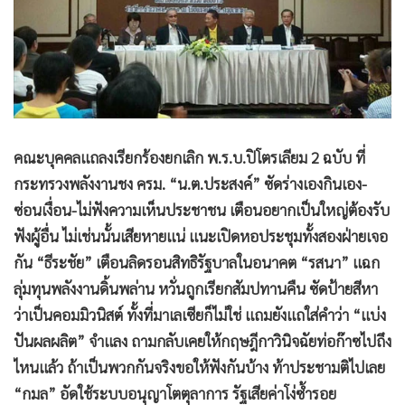
•
Good health & Well-being
•
Green Innovation & SD
•
Management & HR
•
MGR Live
•
Infographic
•
การเมือง
คณะบุคคลแถลงเรียกร้องยกเลิก พ.ร.บ.ปิโตรเลียม 2 ฉบับ ที่
•
ท่องเที่ยว
กระทรวงพลังงานชง ครม. “น.ต.ประสงค์” ซัดร่างเองกินเอง-
•
กีฬา
ซ่อนเงื่อน-ไม่ฟังความเห็นประชาชน เตือนอยากเป็นใหญ่ต้องรับ
•
ต่างประเทศ
ฟังผู้อื่น ไม่เช่นนั้นเสียหายแน่ แนะเปิดหอประชุมทั้งสองฝ่ายเจอ
•
Special Scoop
กัน “ธีระชัย” เตือนลิดรอนสิทธิรัฐบาลในอนาคต “รสนา” แฉก
•
เศรษฐกิจ-ธุรกิจ
ลุ่มทุนพลังงานดิ้นพล่าน หวั่นถูกเรียกสัมปทานคืน ซัดป้ายสีหา
•
จีน
ว่าเป็นคอมมิวนิสต์ ทั้งที่มาเลเซียก็ไม่ใช่ แถมยังแถใส่คำว่า “แบ่ง
•
ชุมชน-คุณภาพชีวิต
ปันผลผลิต” จำแลง ถามกลับเคยให้กฤษฎีกาวินิจฉัยท่อก๊าซไปถึง
•
อาชญากรรม
ไหนแล้ว ถ้าเป็นพวกกันจริงขอให้ฟังกันบ้าง ท้าประชามติไปเลย
•
Motoring
“กมล” อัดใช้ระบบอนุญาโตตุลาการ รัฐเสียค่าโง่ซ้ำรอย