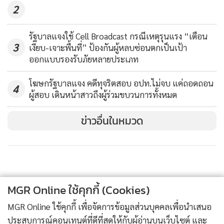
2
ส่วนการแก้ไข พ.ร.บ.ไม่ใช่เรื่องง่ายๆ ต้องผ่านรัฐสภา มี
กระบวนการกลั่นกรอง ถ่วงดุล ตรวจสอบอย่างละเอียด แต่พอไป
รัฐบาลแจงใช้ Cell Broadcast กรณีเหตุรุนแรง “เตือน
ใส่ไว้ให้ดำเนินการ ผ่านประกาศคณะกรรมการปิโตรเลียม หรือ
3
เงียบ-เจาะพื้นที่” ป้องกันผู้หลบซ่อนตกเป็นเป้า
กฎกระทรวง ไม่เหมือนกับการกำหนดติกาไว้ในชั้นพระราช
ออกแบบรองรับภัยหลายประเภท
บัญญัติ แต่เป็นการออกกฎหมายลูกซึ่งเปลี่ยนกติกาได้ง่าย
เป็นการเปิดประตูที่ไม่ป้องกันการทุจริตอย่างเหมาะสม และร่าง
โฆษกรัฐบาลแจง คดีทุจริตสอบ อปท.ไม่จบ แค่ถอดถอน
4
ผู้สอบ เดินหน้าสาวถึงผู้ร่วมขบวนการทั้งหมด
กฎหมายของกระทรวงพลังงานเสนอให้ใช้ระบบแบ่งปันผลผลิต
โดยรัฐได้ส่วนแบ่งปิโตรเลียมเป็นของ ทั้งที่วิธีการบริหารจัดการมี
ข่าวอื่นในหมวด
หลายวิธีเพื่อให้ได้ผลประโยชน์อย่างอื่น จำเป็นต้องตั้งบรรษัท
ปิโตรเลียมแห่งชาติ จึงเหลือทางเลือกเดียว คือ ให้เอกชนขายโดย
ทันที
“การยกร่างแบบนี้เป็นการรอนสิทธิของรัฐบาลในอนาคตที่จะมี
MGR Online ใช้คุกกี้ (Cookies)
ทางเลือกอื่นนอกเหนือจากการขายทันที ลักษณะของการยกร่าง
MGR Online ใช้คุกกี้ เพื่อจัดการข้อมูลส่วนบุคคลเพื่อนำเสนอ
กฎหมายที่มีการรอนสิทธิ์อย่างนี้ ผมคิดว่ามันไม่สอดคล้องกับ
ประสบการณ์คอนเทนต์ที่ดีที่สุดให้กับผู้อ่านบนเว็บไซต์ และ