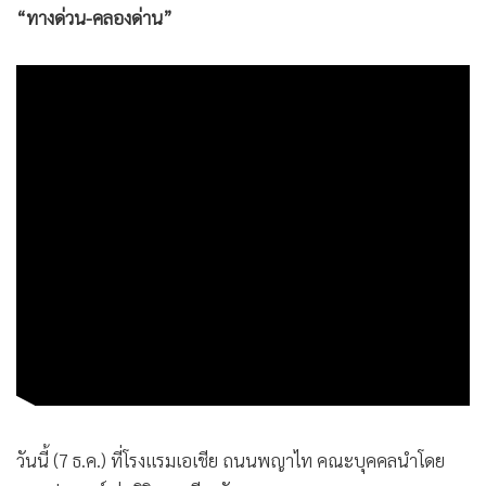
“ทางด่วน-คลองด่าน”
•
เกม
•
วิทยาศาสตร์
•
SMEs
•
หุ้น
•
อินโดจีน
•
กองทุนรวม
•
Celeb Online
•
Factcheck
•
ญี่ปุ่น
•
News1
•
Gotomanager
วันนี้ (7 ธ.ค.) ที่โรงแรมเอเชีย ถนนพญาไท คณะบุคคลนำโดย