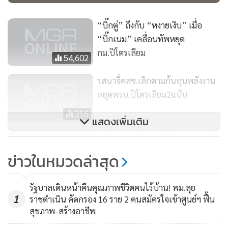
เมืองไม่รับฟัง” น.ต.ประสงค์กล่าว
“บิ๊กตู่” ถึงกับ “หงายเงิบ” เมื่อ
ด้านนายธีระชัยกล่าวว่า ตนได้อ่านข่าวที่ปรากฎในสื่อ ปรากฎว่า
“บิ๊กเนม” เคลื่อนทัพหยุด
รมว.พลังงานจะเสนอร่างแก้ไขกฎหมาย แม้จะยังมีจุดอ่อน แต่จะ
กม.ปิโตรเลียม
54,602
ปรับระเบียบอะไรก็ให้ออกประกาศเป็นคณะกรรมการ
ปิโตรเลียม กระบวนการแบบนี้ไม่สอดคล้องกับรัฐธรรมนูญฉบับ
รสนาจี้คสช.เลิกตามก้นทุนพลังงาน
ชั่วคราว ปี 2557 เพราะการที่กระทรวงพลังงานจะผลักดัน
หยุดพรบ.ปิโตรเลียม2ฉบับ
กฎหมาย ทั้งที่กฎกติกามารยาทในวิธีการทำงานยังไม่ตกผลึก
216
และเป็นการทำงานที่ไม่รอบคอบ ส่วนการร่าง พ.ร.บ.ใช้วิธีการอ้
แสดงเพิ่มเติม
อมๆ โดยใช้ประกาศคณะกรรมการปิโตรเลียมในการออกกฎ
“บิ๊กตู่” ยกเป็นประวัติศาสตร์เอสเอ็
กติกา เป็นการมอบอำนาจให้แก่ฝ่ายบริหาร เหมือนเป็นการมอบ
มอีเป็นวาระชาติ ชี้เลือกตั้งไม่ใช่ตี
ข่าวในหมวดล่าสุด
เช็คเปล่าไปให้กับฝ่ายบริหาร กระบวนการทำงานแบบนี้ใน
เช็คเปล่าการเมือง
300
รัฐธรรมนูญชั่วคราวกำหนดไว้ว่า คสช.ต้องการยกร่างรัฐธรรมนูญ
รัฐบาลเดินหน้าคืนคุณภาพชีวิตคนไร้บ้าน! พม.ลุย
ป้องกันการทุจริต แต่การออกเช็คเปล่าให้ผู้บริหารไม่สอดคล้อง
1
ราชดำเนิน คัดกรอง 16 ราย 2 คนสมัครใจเข้าศูนย์ฯ ฟื้น
กับข้อสัญญาของ คสช.ที่จะมีการออกกติกาป้องกันการทุจริต
สุขภาพ-สร้างอาชีพ