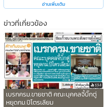
อ่านเพิ่มเติม
ข่าวที่เกี่ยวข้อง
“ขอฝากไปถึงรัฐบาลที่กำลังมีอำนาจบริหารประเทศด้วยว่า
ความยิ่งใหญ่ของมนุษย์นั้น เริ่มต้นมาจากการรับฟังความคิดเห็น
ของคนอื่น และความเห็นที่เป็นประโยชน์โดยเฉพาะปัญหาด้าน
พลังงาน ที่เราเสียผลประโยชน์ส่วนรวมของชาติบ้านเมืองมา
หลายสิบปี ตาม พ.ร.บ.ฉบับเก่า ก็กลับเอาขึ้นมา และจะประมูล
ในรอบที่ 21 ภายใต้กฎหมายใหม่ของกระทรวงพลังงาน มันยังไม่
ดี ไม่ถูกต้อง ยังไม่เป็นผลประโยชน์ต่อส่วนรวม ขอฝากว่าถ้าคิด
694
อยากจะอยู่ในอำนาจ มีอำนาจ ความยิ่งใหญ่เริ่มต้นมาจากการ
เบรกครม.ขายชาติ คณะบุคคลจี้บิ๊กตู่
รู้จักรับฟัง แต่ถ้าไม่รู้จักรับฟัง หรือพูดว่าจะรับฟัง ไม่ใช่ความ
หยุดกม.ปิโตรเลียม
จริงใจ แต่เป็นความเสียหายหากสิ่งที่เป็นประโยชน์ต่องชาติบ้าน