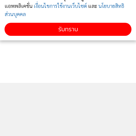
รัฐธรรมนูญชั่วคราวที่เขียนไว้ว่าจะกำหนดกติกาบริหารบ้านเมือง
แอพพลิเคชั่น
เงื่อนไขการใช้งานเว็บไซต์
และ
นโยบายสิทธิ
ที่เหมาะสมส่งมอบให้กับรัฐบาลที่จะเกิดขึ้นในอนาคตต่อไป วันนี้
ส่วนบุคคล
ผมได้ทำจดหมายเปิดผนึกอีกฉบับหนึ่งแจ้งให้นายกรัฐมนตรี และ
รับทราบ
สำเนาไปถึงคณะกรรมการกฤษฎีกาได้ทราบว่า การที่รัฐบาลซึ่งมี
รากเหง้ามาจาก คสช.จะผ่านร่างกฎหมายซึ่งไม่เป็นไปตามสิ่งที่
คสช. สัญยาไว้กับประชาชนในรัฐธรรมนูญชั่วคราว ปี 2557 เป็น
เรื่องที่ประชาชนตกอกตกใจพอสมควร" นายธีระชัยกล่าว
พล.ร.อ.บรรณวิทย์กล่าวว่า ขอฝากไปยังนายกรัฐมนตรี แลัะคณะ
รัฐมนตรีว่า พลังงาน น้ำมัน ก๊าซธรรมชาติที่หาได้ในประเทศไทย
เป็นทรัพย์สินของประชาชนไทยทุกคน จึงมีสิทธิ์ที่จะรักษาและ
หาผลประโยชน์จากทรัพย์สิน ไม่ใช่รัฐบาลจะเอาไปทำตามที่
ชอบใจ ไปเลือก พ.ร.บ.ปิโตรเลียมของกระทรวงพลังงาน ทั้งที่ตั้ง
ติดตามข่าวสารผ่านทาง LINE
คณะปฏิรูปพลังงานเอง โดยให้เหตุผลว่าใช้เส้นทางเลี้ยวรถ ผล
ประโยชน์ที่ประชาชนจะได้รับก็น้อยลงไป เวลานี้ไม่ใช่เวลาขุดเอา
พลังงานไปใช้ ขายออกต่างประเทศทั้งหมด เราไม่มีสิทธิ์ใช้ ทำไม