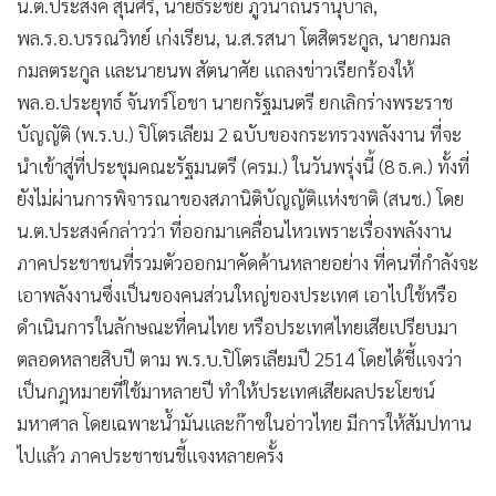
น.ต.ประสงค์ สุ่นศิริ, นายธีระชัย ภูวนาถนรานุบาล,
พล.ร.อ.บรรณวิทย์ เก่งเรียน, น.ส.รสนา โตสิตระกูล, นายกมล
กมลตระกูล และนายนพ สัตนาศัย แถลงข่าวเรียกร้องให้
พล.อ.ประยุทธ์ จันทร์โอชา นายกรัฐมนตรี ยกเลิกร่างพระราช
บัญญัติ (พ.ร.บ.) ปิโตรเลียม 2 ฉบับของกระทรวงพลังงาน ที่จะ
นำเข้าสู่ที่ประชุมคณะรัฐมนตรี (ครม.) ในวันพรุ่งนี้ (8 ธ.ค.) ทั้งที่
ยังไม่ผ่านการพิจารณาของสภานิติบัญญัติแห่งชาติ (สนช.) โดย
น.ต.ประสงค์กล่าวว่า ที่ออกมาเคลื่อนไหวเพราะเรื่องพลังงาน
ภาคประชาชนที่รวมตัวออกมาคัดค้านหลายอย่าง ที่คนที่กำลังจะ
เอาพลังงานซึ่งเป็นของคนส่วนใหญ่ของประเทศ เอาไปใช้หรือ
ดำเนินการในลักษณะที่คนไทย หรือประเทศไทยเสียเปรียบมา
ตลอดหลายสิบปี ตาม พ.ร.บ.ปิโตรเลียมปี 2514 โดยได้ชี้แจงว่า
เป็นกฎหมายที่ใช้มาหลายปี ทำให้ประเทศเสียผลประโยชน์
มหาศาล โดยเฉพาะน้ำมันและก๊าซในอ่าวไทย มีการให้สัมปทาน
ไปแล้ว ภาคประชาชนชี้แจงหลายครั้ง