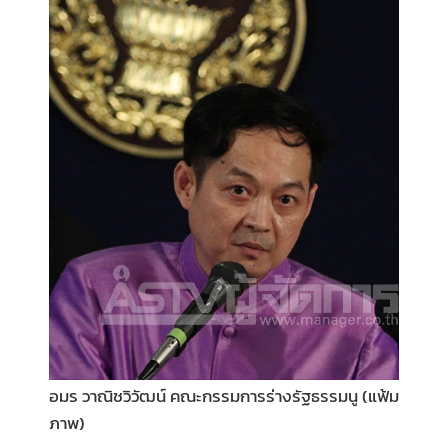
•
Good health & Well-being
•
Green Innovation & SD
•
Management & HR
•
MGR Live
•
Infographic
•
การเมือง
•
ท่องเที่ยว
•
กีฬา
•
ต่างประเทศ
•
Special Scoop
•
เศรษฐกิจ-ธุรกิจ
•
จีน
•
ชุมชน-คุณภาพชีวิต
อมร วาณิชวิวัฒน์ คณะกรรมการร่างรัฐธรรมนู (แฟ้ม
•
อาชญากรรม
ภาพ)
•
Motoring