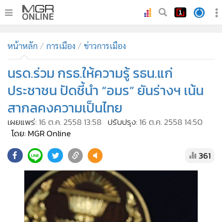
•
หน้าหลัก
หน้าหลัก
การเมือง
ข่าวการเมือง
•
ทันเหตุการณ์
•
นรด.ร่วม กรธ.ให้ความรู้ รธน.แก่
ภาคใต้
•
ภูมิภาค
ประชาชน ปัดชี้นำ “อมร” ยันร่างฯ เน้น
•
Online Section
สากลคงความเป็นไทย
•
บันเทิง
เผยแพร่:
16 ต.ค. 2558 13:58
ปรับปรุง:
16 ต.ค. 2558 14:50
•
ผู้จัดการรายวัน
โดย: MGR Online
•
คอลัมนิสต์
361
•
ละคร
•
CbizReview
•
Cyber BIZ
•
ผู้จัดกวน