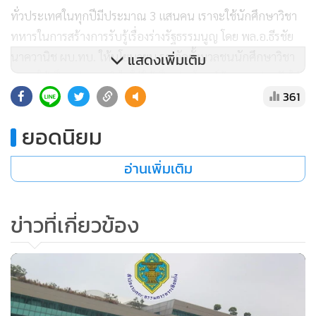
ทั่วประเทศในทุกปีมีประมาณ 3 แสนคน เราจะใช้นักศึกษาวิชา
ทหารในการสร้างการรับรู้เรื่องร่างรัฐธรรมนูญ โดย พล.อ.ธีรชัย
นาควานิช ผบ.ทบ. ให้นโยบายน รด.จัดตั้งมวลชนนักศึกษาวิชา
แสดงเพิ่มเติม
ทหารให้เป็นรูปธรรมนำไปใช้ให้เป็นประโยชน์ด้วยการปลูกฝังให้
361
มีจิตอาสาช่วยเหลือประชาชน เพราะนักศึกษาวิชาทหารเป็นผู้ที่
มีศักยภาพและความรู้สูง อย่างไรก็ตาม ยืนยันว่ากิจกรรมดังกล่าว
ยอดนิยม
ไม่ใช่การชี้นำ แต่เป็นการสร้างความรับรู้นำข้อมูลที่ถูกต้องมา
ชี้แจงประชาชนเพื่อประกอบการตัดสินใจลงประชามติ อีกทั้งที่
อ่านเพิ่มเติม
ผ่านมา พล.อ.ประยุทธ์ จันทร์โอชา นายกรัฐมนตรีและหัวหน้า
คสช.พูดเสมอว่าร่างรัฐธรรมนูญจะผ่านประชามติหรือไม่ขึ้นอยู่
ข่าวที่เกี่ยวข้อง
กับประชาชนตัดสินใจ
เมื่อถามว่าในฐานะที่เป็นทหารอยากเห็นร่างรัฐธรรมนูญเป็น
อย่างไร พล.ท.วีรชัยกล่าวว่า แม้ว่าทหารจะอยู่ในฐานะประชาชน