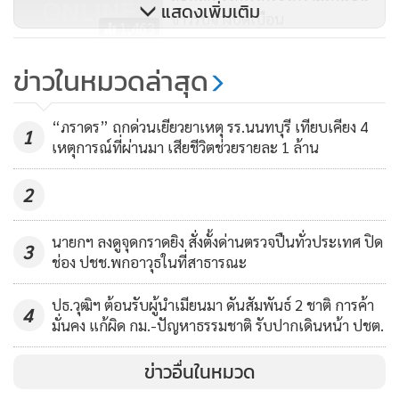
แสดงเพิ่มเติม
ข่าวรับจ้างบิดเบือน
กรอบในการทำงานเท่านั้น และจะมีการรับฟังความเห็นของ
1,463
ประชาชนเพื่อปรับแก้ก่อนที่จะลงประชามติ ส่วนกรณีการจะ
"บวรศักดิ์"แนะดู3จุดเด่นร่างรธน.
ข่าวในหมวดล่าสุด
บรรจุอำนาจหน้าที่คณะกรรมการยุทธศาสตร์การปฏิรูปและการ
มีคปป.เลิกรัฏฐาธิปัตย์
ปรองดองแห่งชาติ (คปป.) หรือไม่นั้น ที่ผ่านมายังไม่เคยสอบถาม
250
ประชาชน มีเพียง 2 กลุ่มที่เสียผลประโยชน์และนักวิชาการแสดง
“ภราดร” ถกด่วนเยียวยาเหตุ รร.นนทบุรี เทียบเคียง 4
1
เหตุการณ์ที่ผ่านมา เสียชีวิตช่วยรายละ 1 ล้าน
ความคิดเห็นเท่านั้น
2
ด้านนายวุฒิศักดิ์กล่าวว่า ตนมองว่ากิจกรรมนี้จะช่วยสร้างการรับ
รู้ในข้อมูลข่าวสารที่ถูกต้อง เพราะที่ผ่านมามีข่าวลือต่างๆ
นายกฯ ลงดูจุดกราดยิง สั่งตั้งด่านตรวจปืนทั่วประเทศ ปิด
3
มากมายระหว่างการร่างรัฐธรรมนูญ เช่น การยุบองค์การ
ช่อง ปชช.พกอาวุธในที่สาธารณะ
ปกครองส่วนท้องถิ่น หากเราไม่มีช่องทางสื่อสารคนก็จะเชื่อข่าว
ปธ.วุฒิฯ ต้อนรับผู้นำเมียนมา ดันสัมพันธ์ 2 ชาติ การค้า
ลือที่ผิด ยืนยันว่ากิจกรรมนี้ไม่ใช่การล้างสมอง แต่การร่าง
4
มั่นคง แก้ผิด กม.-ปัญหาธรรมชาติ รับปากเดินหน้า ปชต.
รัฐธรรมนูญเป็นเรื่องที่สำคัญมาก เพราะเป็นกฎหมายสูงสุดของ
ประเทศ
ข่าวอื่นในหมวด