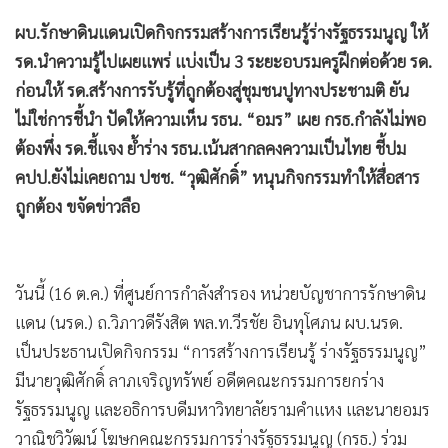
•
เกม
ผบ.รักษาดินแดนเปิดกิจกรรมสร้างการเรียนรู้ร่างรัฐธรรมนูญ ให้
•
วิทยาศาสตร์
รด.นำความรู้ไปเผยแพร่ แบ่งเป็น 3 ระยะอบรมครูฝึกต่อด้วย รด.
•
SMEs
ก่อนให้ รด.สร้างการรับรู้ที่ถูกต้องสู่ชุมชนปูทางประชามติ ยัน
•
หุ้น
ไม่ใช่การชี้นำ ปัดให้ความเห็น รธน. “อมร” เผย กรธ.กำลังไม่พอ
•
อินโดจีน
ต้องพึ่ง รด.ชี้แจง ย้ำร่าง รธน.เน้นสากลคงความเป็นไทย ชี้ปม
•
กองทุนรวม
คปป.ยังไม่เคยถาม ปชช. “วุฒิศักดิ์” หนุนกิจกรรมทำให้สื่อสาร
•
Celeb Online
ถูกต้อง ขจัดข่าวลือ
•
Factcheck
•
ญี่ปุ่น
วันนี้ (16 ต.ค.) ที่ศูนย์การกำลังสำรอง หน่วยบัญชาการรักษาดิน
•
News1
แดน (นรด.) ถ.วิภาวดีรังสิต พล.ท.วีรชัย อินทุโศภน ผบ.นรด.
•
Gotomanager
เป็นประธานเปิดกิจกรรม “การสร้างการเรียนรู้ ร่างรัฐธรรมนูญ”
มีนายวุฒิศักดิ์ ลาภเจริญทรัพย์ อดีตคณะกรรมการยกร่าง
รัฐธรรมนูญ และอธิการบดีมหาวิทยาลัยรามคำแหง และนายอมร
วาณิชวิวัฒน์ โฆษกคณะกรรมการร่างรัฐธรรมนูญ (กรธ.) ร่วม