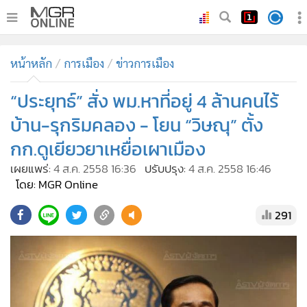
•
หน้าหลัก
หน้าหลัก
การเมือง
ข่าวการเมือง
•
ทันเหตุการณ์
•
“ประยุทธ์” สั่ง พม.หาที่อยู่ 4 ล้านคนไร้
ภาคใต้
•
ภูมิภาค
บ้าน-รุกริมคลอง - โยน “วิษณุ” ตั้ง
•
Online Section
กก.ดูเยียวยาเหยื่อเผาเมือง
•
บันเทิง
เผยแพร่:
4 ส.ค. 2558 16:36
ปรับปรุง:
4 ส.ค. 2558 16:46
•
ผู้จัดการรายวัน
โดย: MGR Online
•
คอลัมนิสต์
291
•
ละคร
•
CbizReview
•
Cyber BIZ
•
ผู้จัดกวน