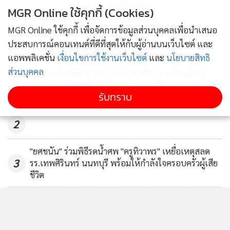
แสดงเพิ่มเติม
MGR Online ใช้คุกกี้ (Cookies)
เอ็มอี
866
MGR Online ใช้คุกกี้ เพื่อจัดการข้อมูลส่วนบุคคลเพื่อนำเสนอ
นายกฯสั่งสสว. ช่วย SMEs ยัน
ข่าวในหมวดล่าสุด
ประสบการณ์คอนเทนต์ที่ดีที่สุดให้กับผู้อ่านบนเว็บไซต์ และ
ไตรมาสแรกขยายตัวกว่า 5.5 %
แอพพลิเคชั่น
เงื่อนไขการใช้งานเว็บไซต์
และ
นโยบายสิทธิ
ส่วนบุคคล
88
รัฐบาลเร่งแก้ดินทรุดรถไฟฟ้าสายสีม่วง วงเวียนใหญ่
1
เสริมความมั่นคงพื้นที่–ฟื้นฟูอาคาร เตรียมทยอยคืนการ
รับทราบ
จราจร
2
"ยศชนัน" ร่วมพิธีรดน้ำศพ "ครูทิวาพร" เหยื่อเหตุสลด
3
รร.เทพศิรินทร์ นนทบุรี พร้อมให้กำลังใจครอบครัวผู้เสีย
ชีวิต
นายกฯ สั่งเข้ม ไม่ใช่ จนท.พกปืนออกนอกบ้านโทษหนัก
4
ปืนถูกขโมยไปก่อเหตุเจ้าของผิดร่วม ปัดข้อเสนอให้ครู
พกปืน