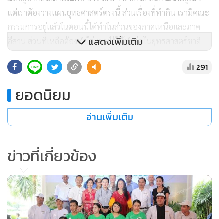
แต่เราต้องวางแผนยุทธศาสตร์ตรงนี้ ส่วนเรื่องที่ทำกิน เรามีคณะ
กรรมการอยู่แล้วในตอนนี้ได้ทำในส่วนของภาคเหนือและภาค
แสดงเพิ่มเติม
อีสาน ส่วนที่เหลือต้องทำใส่แผนไว้ให้ทำต่อในยุทธศาสตร์ชาติ
291
พล.อ.ประยุทธ์กล่าวอีกว่า นอกจากนี้ที่ประชุมได้มีการหารือถึง
การสร้างธุรกิจเพื่อสังคม (โซเชียลบิซิเนส) ที่คณะทำงานได้คิดกัน
ยอดนิยม
มานานแล้ว ตอนนี้กำลังดูเรื่องกฎหมายอยู่ ซึ่งตนจะเร่งรัดให้เกิด
ขึ้นโดยเร็ว
อ่านเพิ่มเติม
นายกรัฐมนตรียังกล่าวถึงเรื่องการชดเชยเยียวยาผู้ได้รับผลกระ
ข่าวที่เกี่ยวข้อง
ทบจากเหตุการณ์ชุมนุมทางการเมือง ปี 2553 ว่ายังไม่ได้เข้าที่
ประชุม ครม. เรื่องนี้ตนเป็นคนดูเอง โดยได้สั่งให้นายวิษณุ เครือ
งาม รองนายกรัฐมนตรี ไปตั้งคณะกรรมการมาดูในเรื่องนี้ เพราะ
มีพันธะทางกฎหมายเนื่องจากมีคดีอยู่ บางคดีจบแล้ว บางคดียัง
ไม่จบ ถ้าเยียวยาเฉพาะคนที่คดีจบแล้ว คนที่คดียังไม่จบก็เดือด