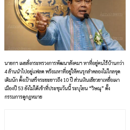
•
Good health & Well-being
•
Green Innovation & SD
•
Management & HR
•
MGR Live
•
Infographic
•
การเมือง
•
ท่องเที่ยว
•
กีฬา
นายกฯ เผยสั่งกระทรวงการพัฒนาสังคมฯ หาที่อยู่คนไร้บ้านกว่า
4 ล้านนำไปอยู่แฟลต พร้อมหาที่อยู่ให้คนรุกลำคลองไม่ไกลจุด
•
ต่างประเทศ
เดิมนัก ตั้งเป้าเสร็จระยะยาวถึง 10 ปี ส่วนเงินเยียวยาเหยื่อเผา
•
Special Scoop
เมืองปี 53 ยังไม่ได้เข้าที่ประชุมวันนี้ ระบุโยน “วิษณุ” ตั้ง
•
เศรษฐกิจ-ธุรกิจ
กรรมการดูกฎหมาย
•
จีน
•
ชุมชน-คุณภาพชีวิต
•
อาชญากรรม
•
Motoring