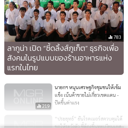
ร้อน ต้องเคลียร์ตรงนี้ให้ได้ กฎหมายคือกฎหมายจะผิดมาก ผิด
น้อยมันก็ผิด ถ้ากฎหมายยังไม่ได้ตัดสินก็ยังไม่ได้ข้อยุติ ก็พยายาม
ทำให้คนที่เดือดร้อนจริงๆ ที่ไม่ได้เกี่ยวข้องกับการใช้ความรุนแรง
จะทำอย่างเพื่อดูแลเขา แต่ถ้ามีคดีอาญาใช้ความรุนแรงก็ต้องว่า
ตามกฎหมาย ตนเห็นใจไม่ได้ทำเพื่อใคร ซึ่งใครที่เป็นรัฐบาลก็
783
ต้องทำแบบนี้ มีเรื่องมีราวประชาชนเดือดร้อนเราก็ต้องดูแลเขา
ลากูน่า เปิด “ซี้ดลิ้งส์ภูเก็ต” ธุรกิจเพื่อ
แต่ต้องดูแลภายใต้หลักเกณฑ์ที่ควรจะเป็น จะอย่างไร เท่าไหร่ก็
สังคมในรูปแบบของร้านอาหารแห่ง
ว่ากันมา มีกติกา
แรกในไทย
นายกฯ หนุนเศรษฐกิจชุมชนให้เข้ม
แข็ง เน้นค้าขายไม่เกี่ยวเขตแดน -
ปัดขึ้นค่าแรง
219
“ประยุทธ์” ยันโรคเมอร์สควบคุมได้
ขอให้ระวังตัว ชี้ต้องขึ้นทะเบียนเอส